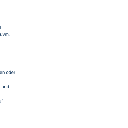
n
 uvm.
ren oder
- und
uf