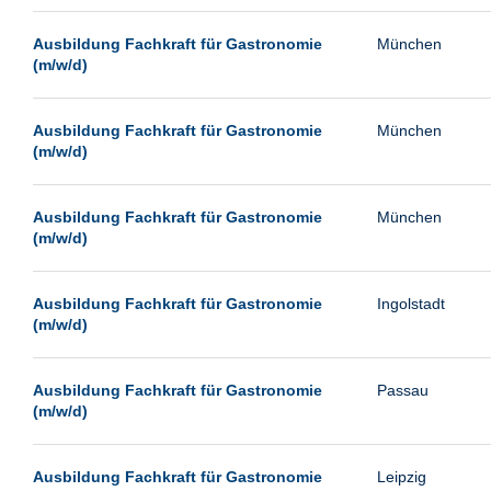
Passau
Ausbildung Fachkraft für Gastronomie
München
Potsdam
(m/w/d)
Remscheid
Schwerin
Ausbildung Fachkraft für Gastronomie
München
(m/w/d)
Siegburg
Siegen
Ausbildung Fachkraft für Gastronomie
München
Ulm
(m/w/d)
Viernheim
Weimar
Ausbildung Fachkraft für Gastronomie
Ingolstadt
(m/w/d)
Weiterstadt
Wetzlar
Ausbildung Fachkraft für Gastronomie
Passau
Wuppertal
(m/w/d)
Wust/Brandenburg
Ausbildung Fachkraft für Gastronomie
Leipzig