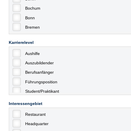
Bochum
Bonn
Bremen
Bremerhaven
Karrierelevel
Celle
Aushilfe
Chemnitz
Auszubildender
Dessau
Berufsanfänger
Dresden
Führungsposition
Düsseldorf
Student/Praktikant
Erfurt
Teilzeit
Essen
Interessengebiet
Vollzeit
Frankfurt
Restaurant
Allgemein
Frankfurt am Main
Headquarter
mit Berufserfahrung