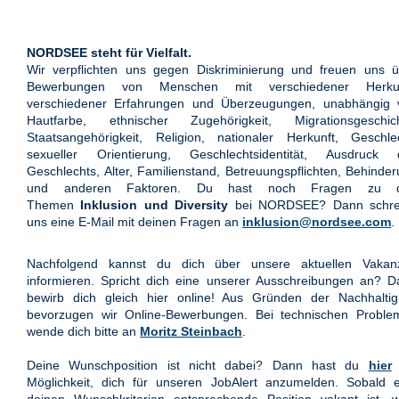
NORDSEE steht für Vielfalt.
Wir verpflichten uns gegen Diskriminierung und freuen uns ü
Bewerbungen von Menschen mit verschiedener Herkun
verschiedener Erfahrungen und Überzeugungen, unabhängig 
Hautfarbe, ethnischer Zugehörigkeit, Migrationsgeschich
Staatsangehörigkeit, Religion, nationaler Herkunft, Geschle
sexueller Orientierung, Geschlechtsidentität, Ausdruck 
Geschlechts, Alter, Familienstand, Betreuungspflichten, Behinde
und anderen Faktoren. Du hast noch Fragen zu 
Themen
Inklusion und Diversity
bei NORDSEE? Dann schre
uns eine E-Mail mit deinen Fragen an
inklusion@nordsee.com
.
Nachfolgend kannst du dich über unsere aktuellen Vakan
informieren. Spricht dich eine unserer Ausschreibungen an? 
bewirb dich gleich hier online! Aus Gründen der Nachhaltigk
bevorzugen wir Online-Bewerbungen. Bei technischen Proble
wende dich bitte an
Moritz Steinbach
.
Deine Wunschposition ist nicht dabei? Dann hast du
hier
Möglichkeit, dich für unseren JobAlert anzumelden. Sobald e