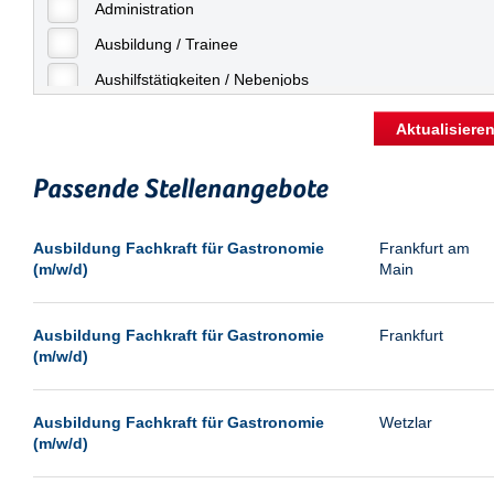
Freiburg
Administration
Geringfügige Beschäftigung
Fulda
Ausbildung / Trainee
Göppingen
Aushilfstätigkeiten / Nebenjobs
Göttingen
Kaufmännische Berufe
Aktualisiere
Günthersdorf
Management
Hamburg
Passende Stellenangebote
Sonstiges
Hannover
Vertrieb
Ausbildung Fachkraft für Gastronomie
Frankfurt am
Heilbronn
(m/w/d)
Main
Hermsdorf
Hildesheim
Ausbildung Fachkraft für Gastronomie
Frankfurt
(m/w/d)
Ingolstadt
Kassel
Ausbildung Fachkraft für Gastronomie
Wetzlar
Laatzen
(m/w/d)
Landau