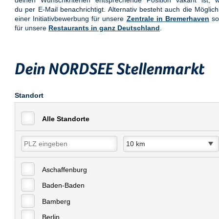
deinen Wunschkriterien entsprechende Position vakant ist, w
du per E-Mail benachrichtigt. Alternativ besteht auch die Möglich
einer Initiativbewerbung für unsere
Zentrale in Bremerhaven
so
für unsere
Restaurants in ganz Deutschland
.
Dein NORDSEE Stellenmarkt
Standort
Alle Standorte
Aschaffenburg
Baden-Baden
Bamberg
Berlin