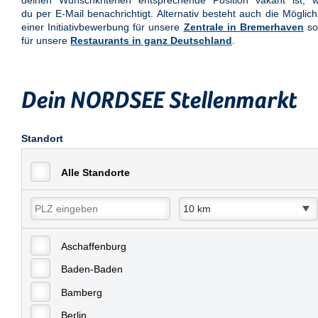
deinen Wunschkriterien entsprechende Position vakant ist, w
du per E-Mail benachrichtigt. Alternativ besteht auch die Möglich
einer Initiativbewerbung für unsere
Zentrale in Bremerhaven
so
für unsere
Restaurants in ganz Deutschland
.
Dein NORDSEE Stellenmarkt
Standort
Alle Standorte
Aschaffenburg
Baden-Baden
Bamberg
Berlin