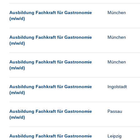
Passau
Ausbildung Fachkraft für Gastronomie
München
Potsdam
(m/w/d)
Remscheid
Schwerin
Ausbildung Fachkraft für Gastronomie
München
(m/w/d)
Siegburg
Siegen
Ausbildung Fachkraft für Gastronomie
München
Ulm
(m/w/d)
Viernheim
Weimar
Ausbildung Fachkraft für Gastronomie
Ingolstadt
(m/w/d)
Weiterstadt
Wetzlar
Ausbildung Fachkraft für Gastronomie
Passau
Wuppertal
(m/w/d)
Wust/Brandenburg
Ausbildung Fachkraft für Gastronomie
Leipzig