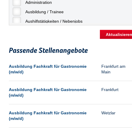
Freiburg
Administration
Geringfügige Beschäftigung
Fulda
Ausbildung / Trainee
Göppingen
Aushilfstätigkeiten / Nebenjobs
Göttingen
Kaufmännische Berufe
Aktualisiere
Günthersdorf
Management
Hamburg
Passende Stellenangebote
Sonstiges
Hannover
Vertrieb
Ausbildung Fachkraft für Gastronomie
Frankfurt am
Heilbronn
(m/w/d)
Main
Hermsdorf
Hildesheim
Ausbildung Fachkraft für Gastronomie
Frankfurt
(m/w/d)
Ingolstadt
Kassel
Ausbildung Fachkraft für Gastronomie
Wetzlar
Laatzen
(m/w/d)
Landau