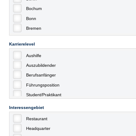
Bochum
Bonn
Bremen
Bremerhaven
Karrierelevel
Celle
Aushilfe
Chemnitz
Auszubildender
Dessau
Berufsanfänger
Dresden
Führungsposition
Düsseldorf
Student/Praktikant
Erfurt
Teilzeit
Essen
Interessengebiet
Vollzeit
Frankfurt
Restaurant
Allgemein
Frankfurt am Main
Headquarter
mit Berufserfahrung