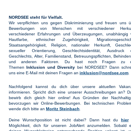
NORDSEE steht für Vielfalt.
Wir verpflichten uns gegen Diskriminierung und freuen uns ü
Bewerbungen von Menschen mit verschiedener Herkun
verschiedener Erfahrungen und Überzeugungen, unabhängig 
Hautfarbe, ethnischer Zugehörigkeit, Migrationsgeschich
Staatsangehörigkeit, Religion, nationaler Herkunft, Geschle
sexueller Orientierung, Geschlechtsidentität, Ausdruck 
Geschlechts, Alter, Familienstand, Betreuungspflichten, Behinde
und anderen Faktoren. Du hast noch Fragen zu 
Themen
Inklusion und Diversity
bei NORDSEE? Dann schre
uns eine E-Mail mit deinen Fragen an
inklusion@nordsee.com
.
Nachfolgend kannst du dich über unsere aktuellen Vakan
informieren. Spricht dich eine unserer Ausschreibungen an? 
bewirb dich gleich hier online! Aus Gründen der Nachhaltigk
bevorzugen wir Online-Bewerbungen. Bei technischen Proble
wende dich bitte an
Moritz Steinbach
.
Deine Wunschposition ist nicht dabei? Dann hast du
hier
Möglichkeit, dich für unseren JobAlert anzumelden. Sobald e