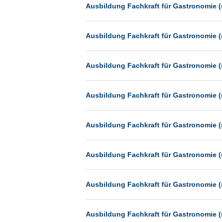
Heilbronn
Ausbildung Fachkraft für Gastronomie (
Hermsdorf
Ausbildung Fachkraft für Gastronomie (
Hildesheim
Ingolstadt
Ausbildung Fachkraft für Gastronomie (
Kassel
Laatzen
Ausbildung Fachkraft für Gastronomie (
Landau
Leipzig
Ausbildung Fachkraft für Gastronomie (
Leverkusen
Ludwigshafen
Ausbildung Fachkraft für Gastronomie (
Magdeburg
Mainz
Ausbildung Fachkraft für Gastronomie (
Mannheim
München
Ausbildung Fachkraft für Gastronomie (