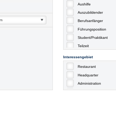
Aushilfe
Auszubildender
Berufsanfänger
Führungsposition
Student/Praktikant
Teilzeit
Vollzeit
Interessengebiet
Allgemein
Restaurant
mit Berufserfahrung
Headquarter
Geringfügige Beschäft
Administration
Ausbildung / Trainee
Aushilfstätigkeiten / N
Kaufmännische Berufe