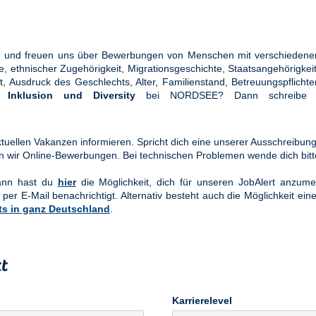
ung und freuen uns über Bewerbungen von Menschen mit verschiedener
ethnischer Zugehörigkeit, Migrationsgeschichte, Staatsangehörigkeit, 
tät, Ausdruck des Geschlechts, Alter, Familienstand, Betreuungspflic
en
Inklusion und Diversity
bei NORDSEE? Dann schreibe u
uellen Vakanzen informieren. Spricht dich eine unserer Ausschreibung
n wir Online-Bewerbungen. Bei technischen Problemen wende dich bit
Dann hast du
hier
die Möglichkeit, dich für unseren JobAlert anzume
 per E-Mail benachrichtigt. Alternativ besteht auch die Möglichkeit ein
ts in ganz Deutschland
.
t
Karrierelevel