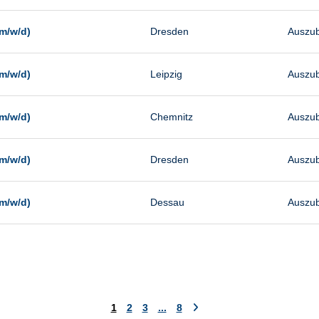
m/w/d)
Dresden
Auszub
m/w/d)
Leipzig
Auszub
m/w/d)
Chemnitz
Auszub
m/w/d)
Dresden
Auszub
m/w/d)
Dessau
Auszub
1
2
3
...
8