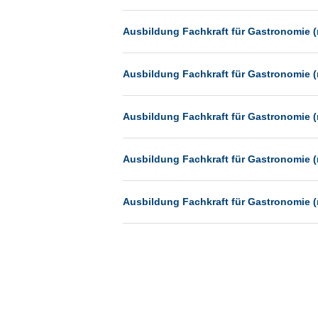
Münster
Ausbildung Fachkraft für Gastronomie (
Neu-Isenburg
Neubrandenburg
Ausbildung Fachkraft für Gastronomie (
Neumünster
Neunkirchen
Ausbildung Fachkraft für Gastronomie (
Oldenburg
Paderborn
Ausbildung Fachkraft für Gastronomie (
Passau
Pforzheim
Ausbildung Fachkraft für Gastronomie (
Potsdam
Remscheid
Schwerin
Siegburg
Siegen