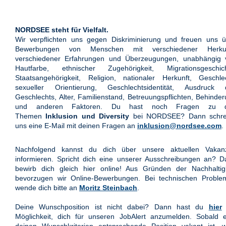
NORDSEE steht für Vielfalt.
Wir verpflichten uns gegen Diskriminierung und freuen uns ü
Bewerbungen von Menschen mit verschiedener Herkun
verschiedener Erfahrungen und Überzeugungen, unabhängig 
Hautfarbe, ethnischer Zugehörigkeit, Migrationsgeschich
Staatsangehörigkeit, Religion, nationaler Herkunft, Geschle
sexueller Orientierung, Geschlechtsidentität, Ausdruck 
Geschlechts, Alter, Familienstand, Betreuungspflichten, Behinde
und anderen Faktoren. Du hast noch Fragen zu 
Themen
Inklusion und Diversity
bei NORDSEE? Dann schre
uns eine E-Mail mit deinen Fragen an
inklusion@nordsee.com
.
Nachfolgend kannst du dich über unsere aktuellen Vakan
informieren. Spricht dich eine unserer Ausschreibungen an? 
bewirb dich gleich hier online! Aus Gründen der Nachhaltigk
bevorzugen wir Online-Bewerbungen. Bei technischen Proble
wende dich bitte an
Moritz Steinbach
.
Deine Wunschposition ist nicht dabei? Dann hast du
hier
Möglichkeit, dich für unseren JobAlert anzumelden. Sobald e