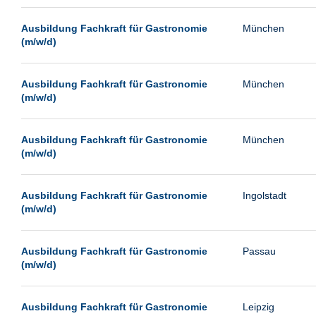
Passau
Ausbildung Fachkraft für Gastronomie
München
Pforzheim
(m/w/d)
Potsdam
Remscheid
Ausbildung Fachkraft für Gastronomie
München
(m/w/d)
Schwerin
Siegen
Ausbildung Fachkraft für Gastronomie
München
Ulm
(m/w/d)
Viernheim
Weimar
Ausbildung Fachkraft für Gastronomie
Ingolstadt
(m/w/d)
Weiterstadt
Wetzlar
Ausbildung Fachkraft für Gastronomie
Passau
Wuppertal
(m/w/d)
Wust/Brandenburg
Ausbildung Fachkraft für Gastronomie
Leipzig