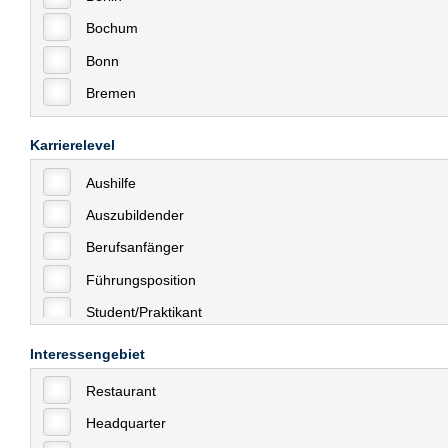
Bochum
Bonn
Bremen
Bremerhaven
Karrierelevel
Celle
Aushilfe
Chemnitz
Auszubildender
Dessau
Berufsanfänger
Dresden
Führungsposition
Düsseldorf
Student/Praktikant
Erfurt
Teilzeit
Essen
Interessengebiet
Vollzeit
Frankfurt
Restaurant
Allgemein
Frankfurt am Main
Headquarter
mit Berufserfahrung