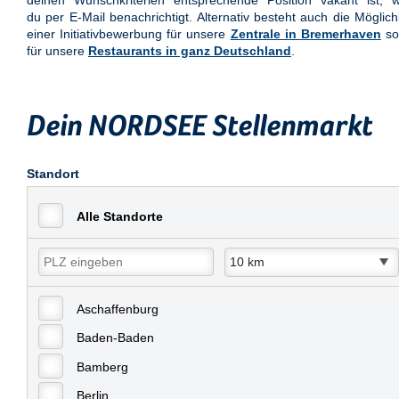
deinen Wunschkriterien entsprechende Position vakant ist, w
du per E-Mail benachrichtigt. Alternativ besteht auch die Möglich
einer Initiativbewerbung für unsere
Zentrale in Bremerhaven
so
für unsere
Restaurants in ganz Deutschland
.
Dein NORDSEE Stellenmarkt
Standort
Alle Standorte
Aschaffenburg
Baden-Baden
Bamberg
Berlin