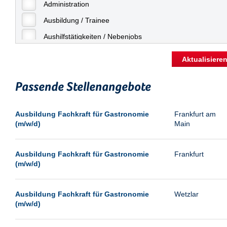
Freiburg
Administration
Geringfügige Beschäftigung
Fulda
Ausbildung / Trainee
Göppingen
Aushilfstätigkeiten / Nebenjobs
Göttingen
Kaufmännische Berufe
Aktualisiere
Günthersdorf
Management
Hamburg
Passende Stellenangebote
Sonstiges
Hannover
Vertrieb
Ausbildung Fachkraft für Gastronomie
Frankfurt am
Heilbronn
(m/w/d)
Main
Hermsdorf
Hildesheim
Ausbildung Fachkraft für Gastronomie
Frankfurt
(m/w/d)
Ingolstadt
Kassel
Ausbildung Fachkraft für Gastronomie
Wetzlar
Laatzen
(m/w/d)
Landau