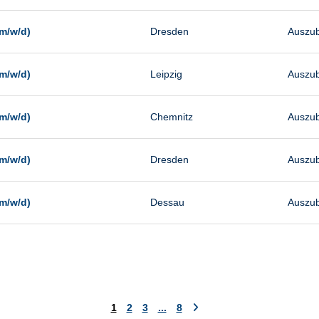
m/w/d)
Dresden
Auszub
m/w/d)
Leipzig
Auszub
m/w/d)
Chemnitz
Auszub
m/w/d)
Dresden
Auszub
m/w/d)
Dessau
Auszub
1
2
3
...
8