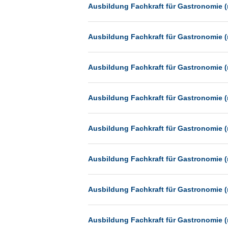
Heilbronn
Ausbildung Fachkraft für Gastronomie (
Hermsdorf
Ausbildung Fachkraft für Gastronomie (
Hildesheim
Ingolstadt
Ausbildung Fachkraft für Gastronomie (
Kassel
Laatzen
Ausbildung Fachkraft für Gastronomie (
Landau
Leipzig
Ausbildung Fachkraft für Gastronomie (
Leverkusen
Ludwigshafen
Ausbildung Fachkraft für Gastronomie (
Magdeburg
Mainz
Ausbildung Fachkraft für Gastronomie (
Mannheim
München
Ausbildung Fachkraft für Gastronomie (