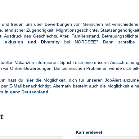
ung und freuen uns über Bewerbungen von Menschen mit verschiedener
ethnischer Zugehörigkeit, Migrationsgeschichte, Staatsangehörigkeit, 
tät, Ausdruck des Geschlechts, Alter, Familienstand, Betreuungspflic
en
Inklusion und Diversity
bei NORDSEE? Dann schreibe u
uellen Vakanzen informieren. Spricht dich eine unserer Ausschreibung
n wir Online-Bewerbungen. Bei technischen Problemen wende dich bit
Dann hast du
hier
die Möglichkeit, dich für unseren JobAlert anzume
 per E-Mail benachrichtigt. Alternativ besteht auch die Möglichkeit ein
ts in ganz Deutschland
.
t
Karrierelevel