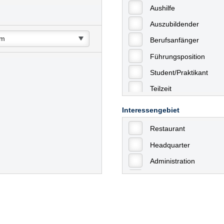
Aushilfe
Auszubildender
Berufsanfänger
Führungsposition
Student/Praktikant
Teilzeit
Vollzeit
Interessengebiet
Allgemein
Restaurant
mit Berufserfahrung
Headquarter
Geringfügige Beschäft
Administration
Ausbildung / Trainee
Aushilfstätigkeiten / N
Kaufmännische Berufe