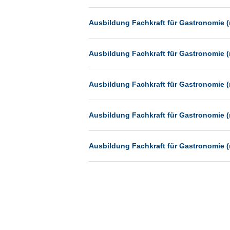
Münster
Ausbildung Fachkraft für Gastronomie (
Neu-Isenburg
Neubrandenburg
Ausbildung Fachkraft für Gastronomie (
Neumünster
Neunkirchen
Ausbildung Fachkraft für Gastronomie (
Oldenburg
Paderborn
Ausbildung Fachkraft für Gastronomie (
Passau
Pforzheim
Ausbildung Fachkraft für Gastronomie (
Potsdam
Remscheid
Schwerin
Siegburg
Siegen