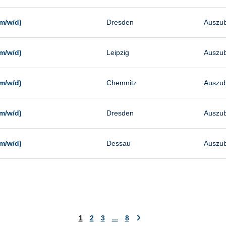
m/w/d)
Dresden
Auszub
m/w/d)
Leipzig
Auszub
m/w/d)
Chemnitz
Auszub
m/w/d)
Dresden
Auszub
m/w/d)
Dessau
Auszub
1
2
3
...
8