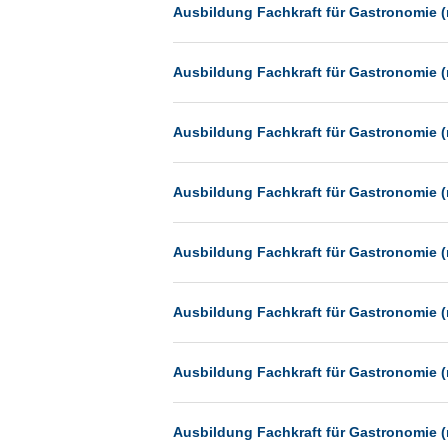
Heilbronn
Ausbildung Fachkraft für Gastronomie (
Hermsdorf
Ausbildung Fachkraft für Gastronomie (
Hildesheim
Ingolstadt
Ausbildung Fachkraft für Gastronomie (
Kassel
Laatzen
Ausbildung Fachkraft für Gastronomie (
Landau
Leipzig
Ausbildung Fachkraft für Gastronomie (
Leverkusen
Ludwigshafen
Ausbildung Fachkraft für Gastronomie (
Magdeburg
Mainz
Ausbildung Fachkraft für Gastronomie (
Mannheim
München
Ausbildung Fachkraft für Gastronomie (