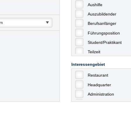
Aushilfe
Auszubildender
Berufsanfänger
Führungsposition
Student/Praktikant
Teilzeit
Vollzeit
Interessengebiet
Allgemein
Restaurant
mit Berufserfahrung
Headquarter
Geringfügige Beschäft
Administration
Ausbildung / Trainee
Aushilfstätigkeiten / N
Kaufmännische Berufe