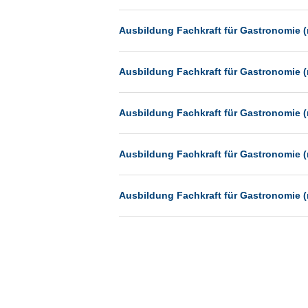
Münster
Ausbildung Fachkraft für Gastronomie (
Neu-Isenburg
Neubrandenburg
Ausbildung Fachkraft für Gastronomie (
Neumünster
Neunkirchen
Ausbildung Fachkraft für Gastronomie (
Oldenburg
Paderborn
Ausbildung Fachkraft für Gastronomie (
Passau
Pforzheim
Ausbildung Fachkraft für Gastronomie (
Potsdam
Remscheid
Schwerin
Siegburg
Siegen