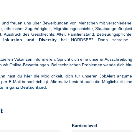
ung und freuen uns über Bewerbungen von Menschen mit verschiedener
ethnischer Zugehörigkeit, Migrationsgeschichte, Staatsangehörigkeit, 
tät, Ausdruck des Geschlechts, Alter, Familienstand, Betreuungspflic
en
Inklusion und Diversity
bei NORDSEE? Dann schreibe u
uellen Vakanzen informieren. Spricht dich eine unserer Ausschreibung
n wir Online-Bewerbungen. Bei technischen Problemen wende dich bit
Dann hast du
hier
die Möglichkeit, dich für unseren JobAlert anzume
 per E-Mail benachrichtigt. Alternativ besteht auch die Möglichkeit ein
ts in ganz Deutschland
.
t
Karrierelevel