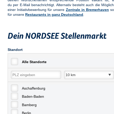
deinen Wunschkriterien entsprechende Position vakant ist, w
du per E-Mail benachrichtigt. Alternativ besteht auch die Möglich
einer Initiativbewerbung für unsere
Zentrale in Bremerhaven
so
für unsere
Restaurants in ganz Deutschland
.
Dein NORDSEE Stellenmarkt
Standort
Alle Standorte
Aschaffenburg
Baden-Baden
Bamberg
Berlin