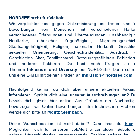
NORDSEE steht für Vielfalt.
Wir verpflichten uns gegen Diskriminierung und freuen uns ü
Bewerbungen von Menschen mit verschiedener Herkun
verschiedener Erfahrungen und Überzeugungen, unabhängig 
Hautfarbe, ethnischer Zugehörigkeit, Migrationsgeschich
Staatsangehörigkeit, Religion, nationaler Herkunft, Geschle
sexueller Orientierung, Geschlechtsidentität, Ausdruck 
Geschlechts, Alter, Familienstand, Betreuungspflichten, Behinde
und anderen Faktoren. Du hast noch Fragen zu 
Themen
Inklusion und Diversity
bei NORDSEE? Dann schre
uns eine E-Mail mit deinen Fragen an
inklusion@nordsee.com
.
Nachfolgend kannst du dich über unsere aktuellen Vakan
informieren. Spricht dich eine unserer Ausschreibungen an? 
bewirb dich gleich hier online! Aus Gründen der Nachhaltigk
bevorzugen wir Online-Bewerbungen. Bei technischen Proble
wende dich bitte an
Moritz Steinbach
.
Deine Wunschposition ist nicht dabei? Dann hast du
hier
Möglichkeit, dich für unseren JobAlert anzumelden. Sobald e