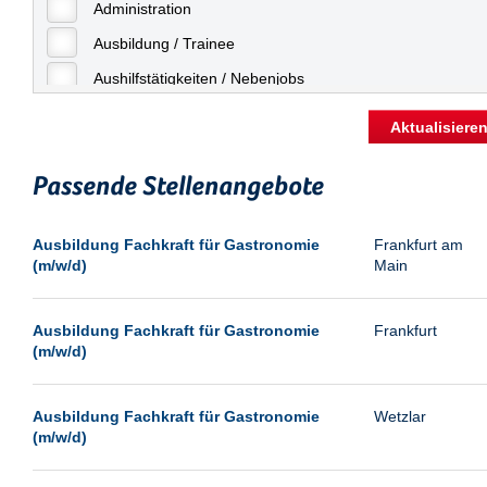
Freiburg
Administration
Geringfügige Beschäftigung
Fulda
Ausbildung / Trainee
Göppingen
Aushilfstätigkeiten / Nebenjobs
Göttingen
Kaufmännische Berufe
Aktualisiere
Günthersdorf
Management
Hamburg
Passende Stellenangebote
Sonstiges
Hannover
Vertrieb
Ausbildung Fachkraft für Gastronomie
Frankfurt am
Heilbronn
(m/w/d)
Main
Hermsdorf
Hildesheim
Ausbildung Fachkraft für Gastronomie
Frankfurt
(m/w/d)
Ingolstadt
Kassel
Ausbildung Fachkraft für Gastronomie
Wetzlar
Laatzen
(m/w/d)
Landau