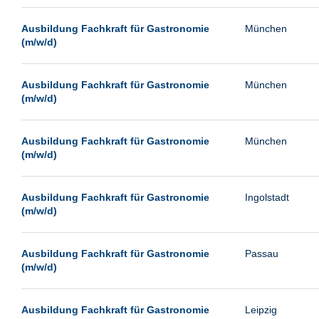
Paderborn
Ausbildung Fachkraft für Gastronomie
München
Passau
(m/w/d)
Potsdam
Remscheid
Ausbildung Fachkraft für Gastronomie
München
(m/w/d)
Schwerin
Siegburg
Ausbildung Fachkraft für Gastronomie
München
Siegen
(m/w/d)
Ulm
Viernheim
Ausbildung Fachkraft für Gastronomie
Ingolstadt
(m/w/d)
Weimar
Weiterstadt
Ausbildung Fachkraft für Gastronomie
Passau
Wetzlar
(m/w/d)
Wuppertal
Wust/Brandenburg
Ausbildung Fachkraft für Gastronomie
Leipzig