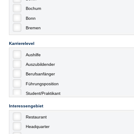
Bochum
Bonn
Bremen
Bremerhaven
Karrierelevel
Celle
Aushilfe
Chemnitz
Auszubildender
Dessau
Berufsanfänger
Dresden
Führungsposition
Düsseldorf
Student/Praktikant
Erfurt
Teilzeit
Essen
Interessengebiet
Vollzeit
Frankfurt
Restaurant
Allgemein
Frankfurt am Main
Headquarter
mit Berufserfahrung