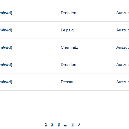
m/w/d)
Dresden
Auszub
m/w/d)
Leipzig
Auszub
m/w/d)
Chemnitz
Auszub
m/w/d)
Dresden
Auszub
m/w/d)
Dessau
Auszub
1
2
3
...
8