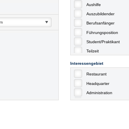
Aushilfe
Auszubildender
Berufsanfänger
Führungsposition
Student/Praktikant
Teilzeit
Vollzeit
Interessengebiet
Allgemein
Restaurant
mit Berufserfahrung
Headquarter
Geringfügige Beschäft
Administration
Ausbildung / Trainee
Aushilfstätigkeiten / N
Kaufmännische Berufe