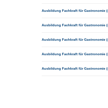
Münster
Ausbildung Fachkraft für Gastronomie (
Neu-Isenburg
Neubrandenburg
Ausbildung Fachkraft für Gastronomie (
Neumünster
Neunkirchen
Ausbildung Fachkraft für Gastronomie (
Oldenburg
Paderborn
Ausbildung Fachkraft für Gastronomie (
Passau
Pforzheim
Ausbildung Fachkraft für Gastronomie (
Potsdam
Remscheid
Schwerin
Siegen
Ulm