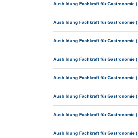
Heilbronn
Ausbildung Fachkraft für Gastronomie (
Hermsdorf
Ausbildung Fachkraft für Gastronomie (
Hildesheim
Ingolstadt
Ausbildung Fachkraft für Gastronomie (
Kassel
Laatzen
Ausbildung Fachkraft für Gastronomie (
Landau
Leipzig
Ausbildung Fachkraft für Gastronomie (
Leverkusen
Ludwigshafen
Ausbildung Fachkraft für Gastronomie (
Magdeburg
Mainz
Ausbildung Fachkraft für Gastronomie (
Mannheim
München
Ausbildung Fachkraft für Gastronomie (