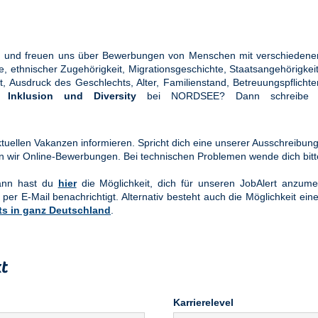
ung und freuen uns über Bewerbungen von Menschen mit verschiedener
ethnischer Zugehörigkeit, Migrationsgeschichte, Staatsangehörigkeit, 
tät, Ausdruck des Geschlechts, Alter, Familienstand, Betreuungspflic
en
Inklusion und Diversity
bei NORDSEE? Dann schreibe u
uellen Vakanzen informieren. Spricht dich eine unserer Ausschreibung
n wir Online-Bewerbungen. Bei technischen Problemen wende dich bit
Dann hast du
hier
die Möglichkeit, dich für unseren JobAlert anzume
 per E-Mail benachrichtigt. Alternativ besteht auch die Möglichkeit ein
ts in ganz Deutschland
.
t
Karrierelevel