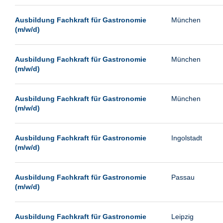
Passau
Ausbildung Fachkraft für Gastronomie
München
Pforzheim
(m/w/d)
Potsdam
Remscheid
Ausbildung Fachkraft für Gastronomie
München
(m/w/d)
Schwerin
Siegburg
Ausbildung Fachkraft für Gastronomie
München
Siegen
(m/w/d)
Ulm
Viernheim
Ausbildung Fachkraft für Gastronomie
Ingolstadt
(m/w/d)
Weimar
Weiterstadt
Ausbildung Fachkraft für Gastronomie
Passau
Wetzlar
(m/w/d)
Wuppertal
Wust/Brandenburg
Ausbildung Fachkraft für Gastronomie
Leipzig