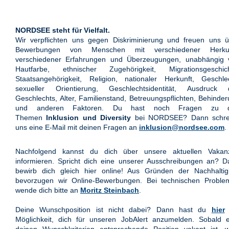
NORDSEE steht für Vielfalt.
Wir verpflichten uns gegen Diskriminierung und freuen uns ü
Bewerbungen von Menschen mit verschiedener Herkun
verschiedener Erfahrungen und Überzeugungen, unabhängig 
Hautfarbe, ethnischer Zugehörigkeit, Migrationsgeschich
Staatsangehörigkeit, Religion, nationaler Herkunft, Geschle
sexueller Orientierung, Geschlechtsidentität, Ausdruck 
Geschlechts, Alter, Familienstand, Betreuungspflichten, Behinde
und anderen Faktoren. Du hast noch Fragen zu 
Themen
Inklusion und Diversity
bei NORDSEE? Dann schre
uns eine E-Mail mit deinen Fragen an
inklusion@nordsee.com
.
Nachfolgend kannst du dich über unsere aktuellen Vakan
informieren. Spricht dich eine unserer Ausschreibungen an? 
bewirb dich gleich hier online! Aus Gründen der Nachhaltigk
bevorzugen wir Online-Bewerbungen. Bei technischen Proble
wende dich bitte an
Moritz Steinbach
.
Deine Wunschposition ist nicht dabei? Dann hast du
hier
Möglichkeit, dich für unseren JobAlert anzumelden. Sobald e