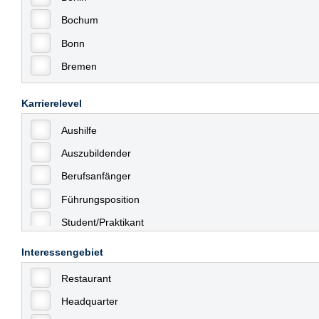
Bochum
Bonn
Bremen
Bremerhaven
Karrierelevel
Celle
Aushilfe
Chemnitz
Auszubildender
Dessau
Berufsanfänger
Dresden
Führungsposition
Düsseldorf
Student/Praktikant
Erfurt
Teilzeit
Essen
Interessengebiet
Vollzeit
Frankfurt
Restaurant
Allgemein
Frankfurt am Main
Headquarter
mit Berufserfahrung