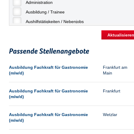
Freiburg
Administration
Geringfügige Beschäftigung
Fulda
Ausbildung / Trainee
Göppingen
Aushilfstätigkeiten / Nebenjobs
Göttingen
Kaufmännische Berufe
Aktualisiere
Günthersdorf
Management
Hamburg
Passende Stellenangebote
Sonstiges
Hannover
Vertrieb
Ausbildung Fachkraft für Gastronomie
Frankfurt am
Heilbronn
(m/w/d)
Main
Hermsdorf
Hildesheim
Ausbildung Fachkraft für Gastronomie
Frankfurt
(m/w/d)
Ingolstadt
Kassel
Ausbildung Fachkraft für Gastronomie
Wetzlar
Laatzen
(m/w/d)
Landau