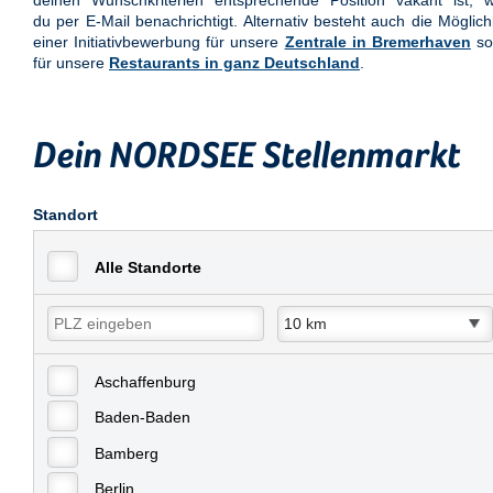
deinen Wunschkriterien entsprechende Position vakant ist, w
du per E-Mail benachrichtigt. Alternativ besteht auch die Möglich
einer Initiativbewerbung für unsere
Zentrale in Bremerhaven
so
für unsere
Restaurants in ganz Deutschland
.
Dein NORDSEE Stellenmarkt
Standort
Alle Standorte
Aschaffenburg
Baden-Baden
Bamberg
Berlin