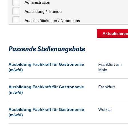
Freiburg
Administration
Geringfügige Beschäftigung
Fulda
Ausbildung / Trainee
Göppingen
Aushilfstätigkeiten / Nebenjobs
Göttingen
Kaufmännische Berufe
Aktualisiere
Günthersdorf
Management
Hamburg
Passende Stellenangebote
Sonstiges
Hannover
Vertrieb
Ausbildung Fachkraft für Gastronomie
Frankfurt am
Heilbronn
(m/w/d)
Main
Hermsdorf
Hildesheim
Ausbildung Fachkraft für Gastronomie
Frankfurt
(m/w/d)
Ingolstadt
Kassel
Ausbildung Fachkraft für Gastronomie
Wetzlar
Laatzen
(m/w/d)
Landau