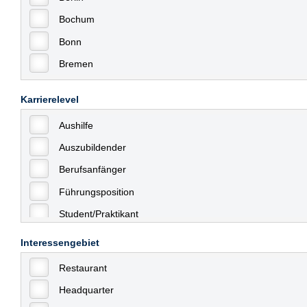
Bochum
Bonn
Bremen
Bremerhaven
Karrierelevel
Celle
Aushilfe
Chemnitz
Auszubildender
Dessau
Berufsanfänger
Dresden
Führungsposition
Düsseldorf
Student/Praktikant
Erfurt
Teilzeit
Essen
Interessengebiet
Vollzeit
Frankfurt
Restaurant
Allgemein
Frankfurt am Main
Headquarter
mit Berufserfahrung