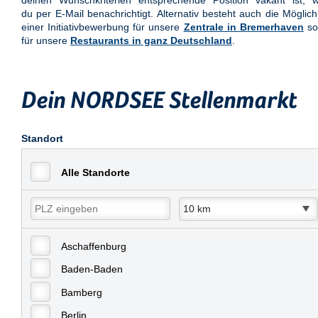
deinen Wunschkriterien entsprechende Position vakant ist, w
du per E-Mail benachrichtigt. Alternativ besteht auch die Möglich
einer Initiativbewerbung für unsere
Zentrale in Bremerhaven
so
für unsere
Restaurants in ganz Deutschland
.
Dein NORDSEE Stellenmarkt
Standort
Alle Standorte
Aschaffenburg
Baden-Baden
Bamberg
Berlin