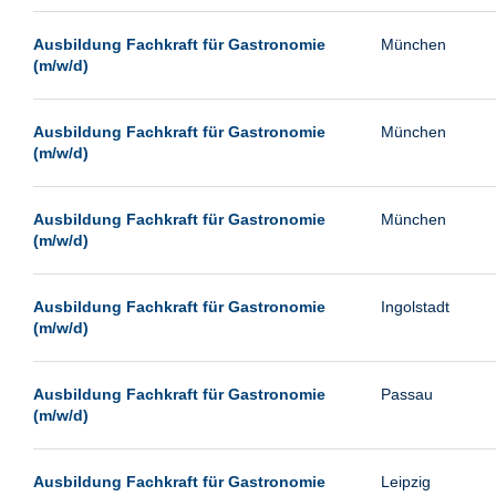
Passau
Ausbildung Fachkraft für Gastronomie
München
Pforzheim
(m/w/d)
Potsdam
Remscheid
Ausbildung Fachkraft für Gastronomie
München
(m/w/d)
Schwerin
Siegen
Ausbildung Fachkraft für Gastronomie
München
Ulm
(m/w/d)
Viernheim
Weimar
Ausbildung Fachkraft für Gastronomie
Ingolstadt
(m/w/d)
Weiterstadt
Wetzlar
Ausbildung Fachkraft für Gastronomie
Passau
Wuppertal
(m/w/d)
Wust/Brandenburg
Ausbildung Fachkraft für Gastronomie
Leipzig