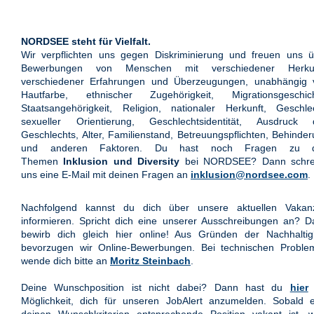
NORDSEE steht für Vielfalt.
Wir verpflichten uns gegen Diskriminierung und freuen uns ü
Bewerbungen von Menschen mit verschiedener Herkun
verschiedener Erfahrungen und Überzeugungen, unabhängig 
Hautfarbe, ethnischer Zugehörigkeit, Migrationsgeschich
Staatsangehörigkeit, Religion, nationaler Herkunft, Geschle
sexueller Orientierung, Geschlechtsidentität, Ausdruck 
Geschlechts, Alter, Familienstand, Betreuungspflichten, Behinde
und anderen Faktoren. Du hast noch Fragen zu 
Themen
Inklusion und Diversity
bei NORDSEE? Dann schre
uns eine E-Mail mit deinen Fragen an
inklusion@nordsee.com
.
Nachfolgend kannst du dich über unsere aktuellen Vakan
informieren. Spricht dich eine unserer Ausschreibungen an? 
bewirb dich gleich hier online! Aus Gründen der Nachhaltigk
bevorzugen wir Online-Bewerbungen. Bei technischen Proble
wende dich bitte an
Moritz Steinbach
.
Deine Wunschposition ist nicht dabei? Dann hast du
hier
Möglichkeit, dich für unseren JobAlert anzumelden. Sobald e