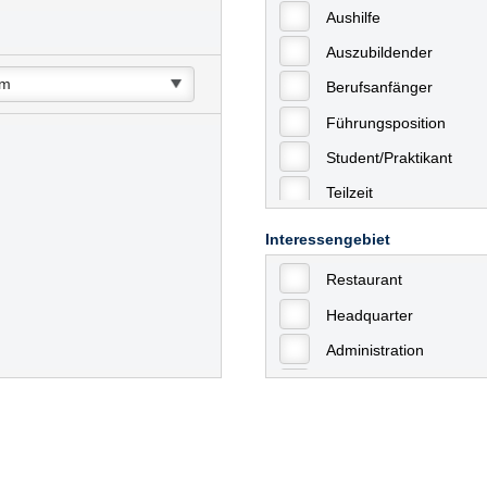
Aushilfe
Auszubildender
Berufsanfänger
Führungsposition
Student/Praktikant
Teilzeit
Vollzeit
Interessengebiet
Allgemein
Restaurant
mit Berufserfahrung
Headquarter
Geringfügige Beschäft
Administration
Ausbildung / Trainee
Aushilfstätigkeiten / N
Kaufmännische Berufe