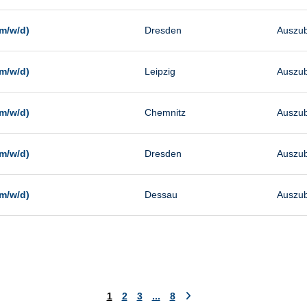
m/w/d)
Dresden
Auszub
m/w/d)
Leipzig
Auszub
m/w/d)
Chemnitz
Auszub
m/w/d)
Dresden
Auszub
m/w/d)
Dessau
Auszub
1
2
3
...
8