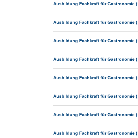
Heilbronn
Ausbildung Fachkraft für Gastronomie (
Hermsdorf
Ausbildung Fachkraft für Gastronomie (
Hildesheim
Ingolstadt
Ausbildung Fachkraft für Gastronomie (
Kassel
Laatzen
Ausbildung Fachkraft für Gastronomie (
Landau
Leipzig
Ausbildung Fachkraft für Gastronomie (
Leverkusen
Ludwigshafen
Ausbildung Fachkraft für Gastronomie (
Magdeburg
Mainz
Ausbildung Fachkraft für Gastronomie (
Mannheim
München
Ausbildung Fachkraft für Gastronomie (