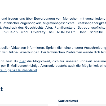
ung und freuen uns über Bewerbungen von Menschen mit verschiedener
ethnischer Zugehörigkeit, Migrationsgeschichte, Staatsangehörigkeit, 
tät, Ausdruck des Geschlechts, Alter, Familienstand, Betreuungspflic
en
Inklusion und Diversity
bei NORDSEE? Dann schreibe u
uellen Vakanzen informieren. Spricht dich eine unserer Ausschreibung
n wir Online-Bewerbungen. Bei technischen Problemen wende dich bit
Dann hast du
hier
die Möglichkeit, dich für unseren JobAlert anzume
 per E-Mail benachrichtigt. Alternativ besteht auch die Möglichkeit ein
ts in ganz Deutschland
.
t
Karrierelevel