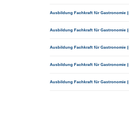
Münster
Ausbildung Fachkraft für Gastronomie (
Neu-Isenburg
Neubrandenburg
Ausbildung Fachkraft für Gastronomie (
Neumünster
Neunkirchen
Ausbildung Fachkraft für Gastronomie (
Oldenburg
Paderborn
Ausbildung Fachkraft für Gastronomie (
Passau
Pforzheim
Ausbildung Fachkraft für Gastronomie (
Potsdam
Remscheid
Schwerin
Siegburg
Siegen