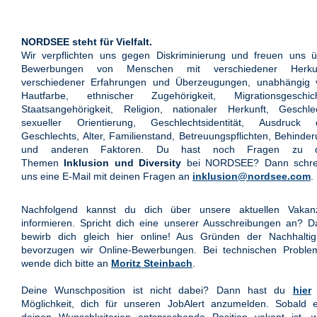
NORDSEE steht für Vielfalt.
Wir verpflichten uns gegen Diskriminierung und freuen uns ü
Bewerbungen von Menschen mit verschiedener Herkun
verschiedener Erfahrungen und Überzeugungen, unabhängig 
Hautfarbe, ethnischer Zugehörigkeit, Migrationsgeschich
Staatsangehörigkeit, Religion, nationaler Herkunft, Geschle
sexueller Orientierung, Geschlechtsidentität, Ausdruck 
Geschlechts, Alter, Familienstand, Betreuungspflichten, Behinde
und anderen Faktoren. Du hast noch Fragen zu 
Themen
Inklusion und Diversity
bei NORDSEE? Dann schre
uns eine E-Mail mit deinen Fragen an
inklusion@nordsee.com
.
Nachfolgend kannst du dich über unsere aktuellen Vakan
informieren. Spricht dich eine unserer Ausschreibungen an? 
bewirb dich gleich hier online! Aus Gründen der Nachhaltigk
bevorzugen wir Online-Bewerbungen. Bei technischen Proble
wende dich bitte an
Moritz Steinbach
.
Deine Wunschposition ist nicht dabei? Dann hast du
hier
Möglichkeit, dich für unseren JobAlert anzumelden. Sobald e