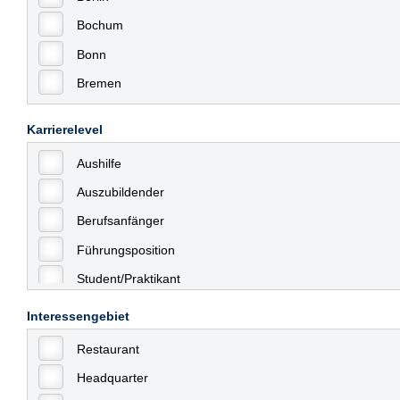
Bochum
Bonn
Bremen
Bremerhaven
Karrierelevel
Celle
Aushilfe
Chemnitz
Auszubildender
Dessau
Berufsanfänger
Dresden
Führungsposition
Düsseldorf
Student/Praktikant
Erfurt
Teilzeit
Essen
Interessengebiet
Vollzeit
Frankfurt
Restaurant
Allgemein
Frankfurt am Main
Headquarter
mit Berufserfahrung