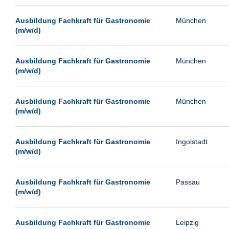
Paderborn
Ausbildung Fachkraft für Gastronomie
München
Passau
(m/w/d)
Potsdam
Remscheid
Ausbildung Fachkraft für Gastronomie
München
(m/w/d)
Schwerin
Siegburg
Ausbildung Fachkraft für Gastronomie
München
Siegen
(m/w/d)
Ulm
Viernheim
Ausbildung Fachkraft für Gastronomie
Ingolstadt
(m/w/d)
Weimar
Weiterstadt
Ausbildung Fachkraft für Gastronomie
Passau
Wetzlar
(m/w/d)
Wuppertal
Wust/Brandenburg
Ausbildung Fachkraft für Gastronomie
Leipzig