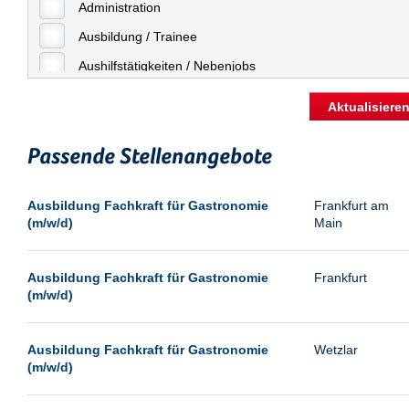
Freiburg
Administration
Geringfügige Beschäftigung
Fulda
Ausbildung / Trainee
Göppingen
Aushilfstätigkeiten / Nebenjobs
Göttingen
Kaufmännische Berufe
Aktualisiere
Günthersdorf
Management
Hamburg
Passende Stellenangebote
Sonstiges
Hannover
Vertrieb
Ausbildung Fachkraft für Gastronomie
Frankfurt am
Heilbronn
(m/w/d)
Main
Hermsdorf
Hildesheim
Ausbildung Fachkraft für Gastronomie
Frankfurt
(m/w/d)
Ingolstadt
Kassel
Ausbildung Fachkraft für Gastronomie
Wetzlar
Laatzen
(m/w/d)
Landau