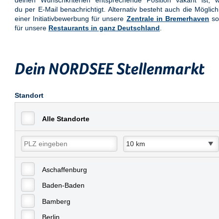
deinen Wunschkriterien entsprechende Position vakant ist, w
du per E-Mail benachrichtigt. Alternativ besteht auch die Möglich
einer Initiativbewerbung für unsere
Zentrale in Bremerhaven
so
für unsere
Restaurants in ganz Deutschland
.
Dein NORDSEE Stellenmarkt
Standort
Alle Standorte
Aschaffenburg
Baden-Baden
Bamberg
Berlin