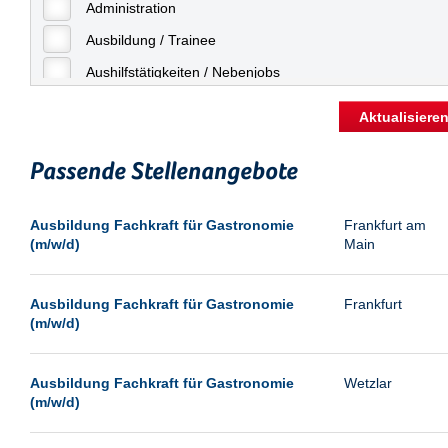
Freiburg
Administration
Geringfügige Beschäftigung
Fulda
Ausbildung / Trainee
Göppingen
Aushilfstätigkeiten / Nebenjobs
Göttingen
Kaufmännische Berufe
Aktualisiere
Günthersdorf
Management
Hamburg
Passende Stellenangebote
Sonstiges
Hannover
Vertrieb
Ausbildung Fachkraft für Gastronomie
Frankfurt am
Heilbronn
(m/w/d)
Main
Hermsdorf
Hildesheim
Ausbildung Fachkraft für Gastronomie
Frankfurt
(m/w/d)
Ingolstadt
Kassel
Ausbildung Fachkraft für Gastronomie
Wetzlar
Laatzen
(m/w/d)
Landau