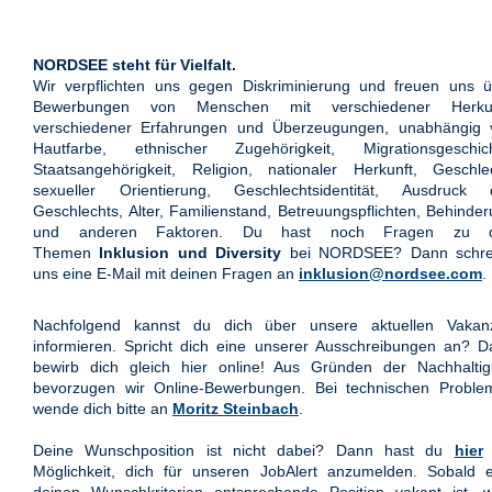
NORDSEE steht für Vielfalt.
Wir verpflichten uns gegen Diskriminierung und freuen uns ü
Bewerbungen von Menschen mit verschiedener Herkun
verschiedener Erfahrungen und Überzeugungen, unabhängig 
Hautfarbe, ethnischer Zugehörigkeit, Migrationsgeschich
Staatsangehörigkeit, Religion, nationaler Herkunft, Geschle
sexueller Orientierung, Geschlechtsidentität, Ausdruck 
Geschlechts, Alter, Familienstand, Betreuungspflichten, Behinde
und anderen Faktoren. Du hast noch Fragen zu 
Themen
Inklusion und Diversity
bei NORDSEE? Dann schre
uns eine E-Mail mit deinen Fragen an
inklusion@nordsee.com
.
Nachfolgend kannst du dich über unsere aktuellen Vakan
informieren. Spricht dich eine unserer Ausschreibungen an? 
bewirb dich gleich hier online! Aus Gründen der Nachhaltigk
bevorzugen wir Online-Bewerbungen. Bei technischen Proble
wende dich bitte an
Moritz Steinbach
.
Deine Wunschposition ist nicht dabei? Dann hast du
hier
Möglichkeit, dich für unseren JobAlert anzumelden. Sobald e