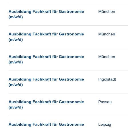
Passau
Ausbildung Fachkraft für Gastronomie
München
Pforzheim
(m/w/d)
Potsdam
Remscheid
Ausbildung Fachkraft für Gastronomie
München
(m/w/d)
Schwerin
Siegburg
Ausbildung Fachkraft für Gastronomie
München
Siegen
(m/w/d)
Ulm
Viernheim
Ausbildung Fachkraft für Gastronomie
Ingolstadt
(m/w/d)
Weimar
Weiterstadt
Ausbildung Fachkraft für Gastronomie
Passau
Wetzlar
(m/w/d)
Wuppertal
Wust/Brandenburg
Ausbildung Fachkraft für Gastronomie
Leipzig