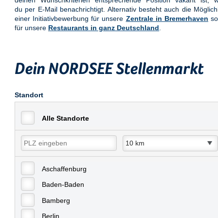
deinen Wunschkriterien entsprechende Position vakant ist, w
du per E-Mail benachrichtigt. Alternativ besteht auch die Möglich
einer Initiativbewerbung für unsere
Zentrale in Bremerhaven
so
für unsere
Restaurants in ganz Deutschland
.
Dein NORDSEE Stellenmarkt
Standort
Alle Standorte
Aschaffenburg
Baden-Baden
Bamberg
Berlin