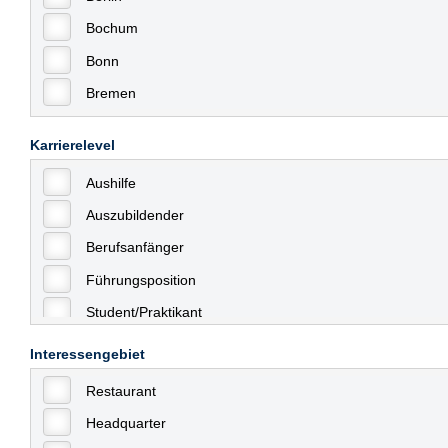
Bochum
Bonn
Bremen
Bremerhaven
Karrierelevel
Celle
Aushilfe
Chemnitz
Auszubildender
Dessau
Berufsanfänger
Dresden
Führungsposition
Düsseldorf
Student/Praktikant
Erfurt
Teilzeit
Essen
Interessengebiet
Vollzeit
Frankfurt
Restaurant
Allgemein
Frankfurt am Main
Headquarter
mit Berufserfahrung