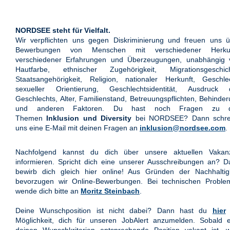
NORDSEE steht für Vielfalt.
Wir verpflichten uns gegen Diskriminierung und freuen uns ü
Bewerbungen von Menschen mit verschiedener Herkun
verschiedener Erfahrungen und Überzeugungen, unabhängig 
Hautfarbe, ethnischer Zugehörigkeit, Migrationsgeschich
Staatsangehörigkeit, Religion, nationaler Herkunft, Geschle
sexueller Orientierung, Geschlechtsidentität, Ausdruck 
Geschlechts, Alter, Familienstand, Betreuungspflichten, Behinde
und anderen Faktoren. Du hast noch Fragen zu 
Themen
Inklusion und Diversity
bei NORDSEE? Dann schre
uns eine E-Mail mit deinen Fragen an
inklusion@nordsee.com
.
Nachfolgend kannst du dich über unsere aktuellen Vakan
informieren. Spricht dich eine unserer Ausschreibungen an? 
bewirb dich gleich hier online! Aus Gründen der Nachhaltigk
bevorzugen wir Online-Bewerbungen. Bei technischen Proble
wende dich bitte an
Moritz Steinbach
.
Deine Wunschposition ist nicht dabei? Dann hast du
hier
Möglichkeit, dich für unseren JobAlert anzumelden. Sobald e