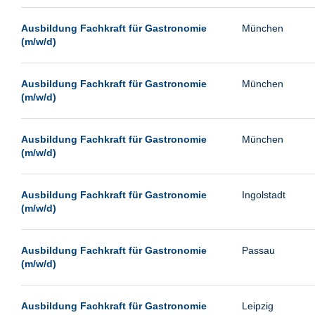
Passau
Ausbildung Fachkraft für Gastronomie
München
Pforzheim
(m/w/d)
Potsdam
Remscheid
Ausbildung Fachkraft für Gastronomie
München
(m/w/d)
Schwerin
Siegen
Ausbildung Fachkraft für Gastronomie
München
Ulm
(m/w/d)
Viernheim
Weimar
Ausbildung Fachkraft für Gastronomie
Ingolstadt
(m/w/d)
Weiterstadt
Wetzlar
Ausbildung Fachkraft für Gastronomie
Passau
Wuppertal
(m/w/d)
Wust/Brandenburg
Ausbildung Fachkraft für Gastronomie
Leipzig