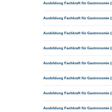
Heilbronn
Ausbildung Fachkraft für Gastronomie (
Hermsdorf
Ausbildung Fachkraft für Gastronomie (
Hildesheim
Ingolstadt
Ausbildung Fachkraft für Gastronomie (
Kassel
Laatzen
Ausbildung Fachkraft für Gastronomie (
Landau
Leipzig
Ausbildung Fachkraft für Gastronomie (
Leverkusen
Ludwigshafen
Ausbildung Fachkraft für Gastronomie (
Magdeburg
Mainz
Ausbildung Fachkraft für Gastronomie (
Mannheim
München
Ausbildung Fachkraft für Gastronomie (