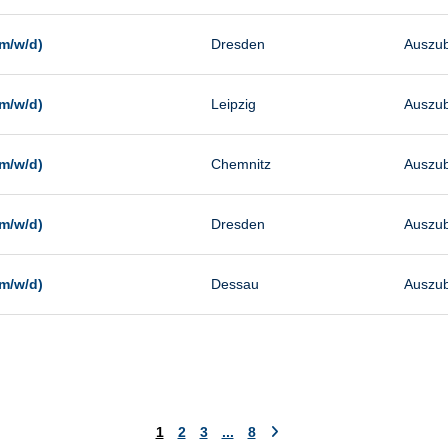
m/w/d)
Dresden
Auszub
m/w/d)
Leipzig
Auszub
m/w/d)
Chemnitz
Auszub
m/w/d)
Dresden
Auszub
m/w/d)
Dessau
Auszub
1
2
3
...
8