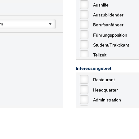
Aushilfe
Auszubildender
Berufsanfänger
Führungsposition
Student/Praktikant
Teilzeit
Vollzeit
Interessengebiet
Allgemein
Restaurant
mit Berufserfahrung
Headquarter
Geringfügige Beschäft
Administration
Ausbildung / Trainee
Aushilfstätigkeiten / N
Kaufmännische Berufe