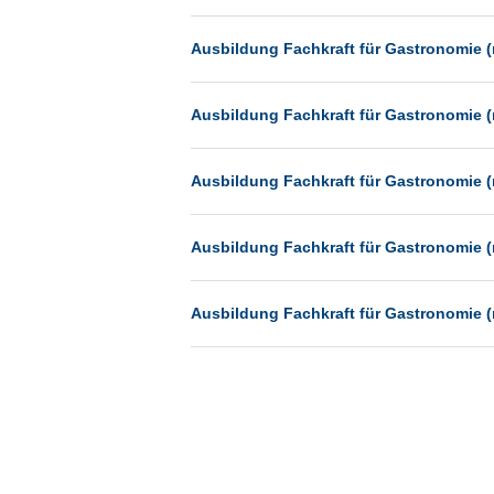
Münster
Ausbildung Fachkraft für Gastronomie (
Neu-Isenburg
Neubrandenburg
Ausbildung Fachkraft für Gastronomie (
Neumünster
Neunkirchen
Ausbildung Fachkraft für Gastronomie (
Oldenburg
Paderborn
Ausbildung Fachkraft für Gastronomie (
Passau
Pforzheim
Ausbildung Fachkraft für Gastronomie (
Potsdam
Remscheid
Schwerin
Siegburg
Siegen