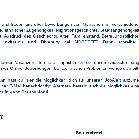
ung und freuen uns über Bewerbungen von Menschen mit verschiedener
ethnischer Zugehörigkeit, Migrationsgeschichte, Staatsangehörigkeit, 
tät, Ausdruck des Geschlechts, Alter, Familienstand, Betreuungspflic
en
Inklusion und Diversity
bei NORDSEE? Dann schreibe u
uellen Vakanzen informieren. Spricht dich eine unserer Ausschreibung
n wir Online-Bewerbungen. Bei technischen Problemen wende dich bit
Dann hast du
hier
die Möglichkeit, dich für unseren JobAlert anzume
 per E-Mail benachrichtigt. Alternativ besteht auch die Möglichkeit ein
ts in ganz Deutschland
.
t
Karrierelevel