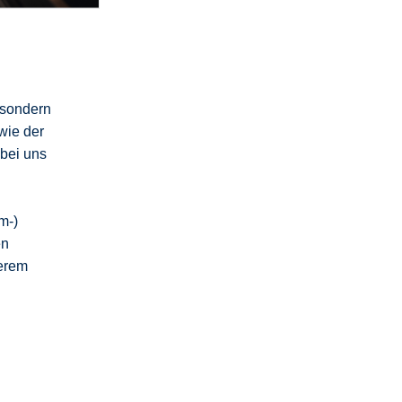
 sondern
wie der
 bei uns
m-)
en
erem