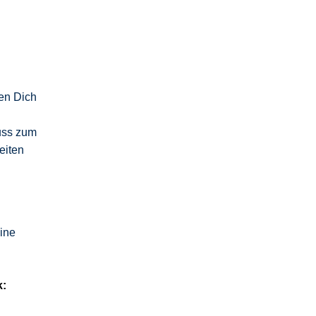
ten Dich
uss zum
eiten
ine
k: