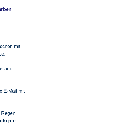
erben
.
schen mit
be,
,
nstand,
 E-Mail mit
m Regen
Lehrjahr