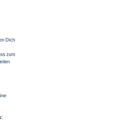
ten Dich
uss zum
eiten
ine
k: