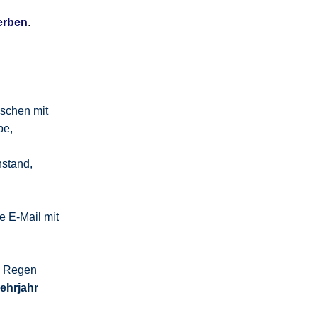
erben
.
schen mit
be,
,
nstand,
 E-Mail mit
m Regen
Lehrjahr