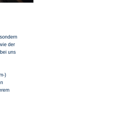
 sondern
wie der
 bei uns
m-)
en
erem