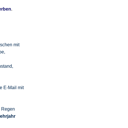
erben
.
schen mit
be,
,
nstand,
 E-Mail mit
m Regen
Lehrjahr