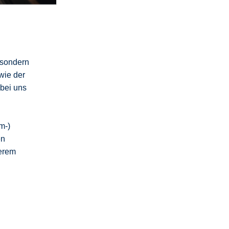
 sondern
wie der
 bei uns
m-)
en
erem