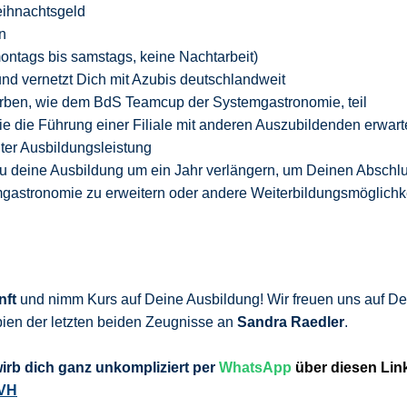
ihnachtsgeld
n
 montags bis samstags, keine Nachtarbeit)
d vernetzt Dich mit Azubis deutschlandweit
ben, wie dem BdS Teamcup der Systemgastronomie, teil
e die Führung einer Filiale mit anderen Auszubildenden erwar
er Ausbildungsleistung
Du deine Ausbildung um ein Jahr verlängern, um Deinen Abschl
gastronomie zu erweitern oder andere Weiterbildungsmöglichk
nft
und nimm Kurs auf Deine Ausbildung! Wir freuen uns auf De
ien der letzten beiden Zeugnisse an
Sandra Raedler
.
wirb
dich ganz unkompliziert per
WhatsApp
über diesen Lin
KVH