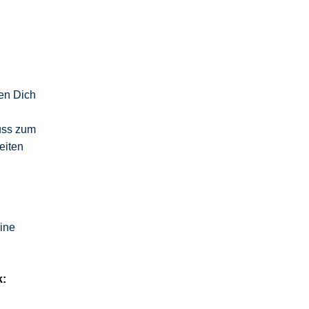
ten Dich
uss zum
eiten
ine
k: