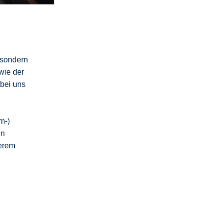
 sondern
wie der
 bei uns
m-)
en
erem