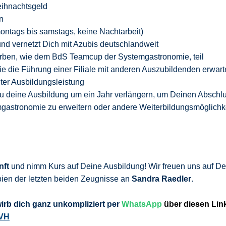
ihnachtsgeld
n
 montags bis samstags, keine Nachtarbeit)
d vernetzt Dich mit Azubis deutschlandweit
ben, wie dem BdS Teamcup der Systemgastronomie, teil
e die Führung einer Filiale mit anderen Auszubildenden erwar
er Ausbildungsleistung
Du deine Ausbildung um ein Jahr verlängern, um Deinen Abschl
gastronomie zu erweitern oder andere Weiterbildungsmöglichk
nft
und nimm Kurs auf Deine Ausbildung! Wir freuen uns auf De
ien der letzten beiden Zeugnisse an
Sandra Raedler
.
wirb
dich ganz unkompliziert per
WhatsApp
über diesen Lin
KVH