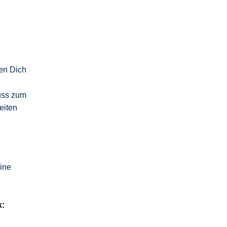
ten Dich
uss zum
eiten
ine
k: