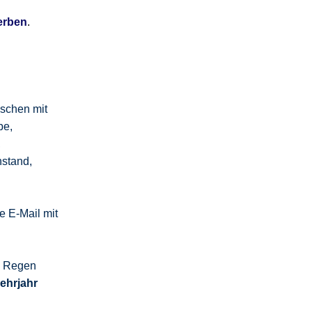
erben
.
schen mit
be,
,
nstand,
 E-Mail mit
m Regen
Lehrjahr