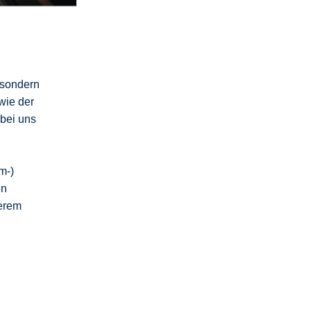
 sondern
wie der
 bei uns
m-)
en
erem