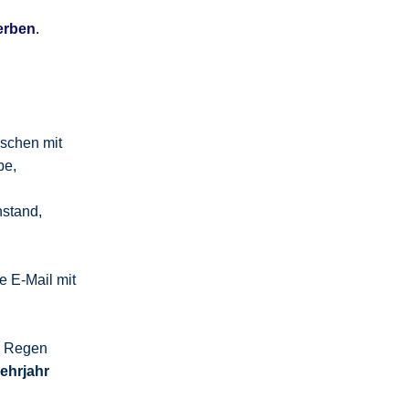
erben
.
schen mit
be,
,
nstand,
 E-Mail mit
m Regen
Lehrjahr