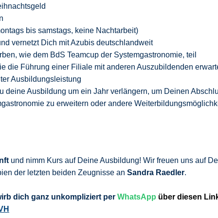
ihnachtsgeld
n
 montags bis samstags, keine Nachtarbeit)
d vernetzt Dich mit Azubis deutschlandweit
ben, wie dem BdS Teamcup der Systemgastronomie, teil
e die Führung einer Filiale mit anderen Auszubildenden erwar
er Ausbildungsleistung
Du deine Ausbildung um ein Jahr verlängern, um Deinen Abschl
gastronomie zu erweitern oder andere Weiterbildungsmöglichk
nft
und nimm Kurs auf Deine Ausbildung! Wir freuen uns auf De
ien der letzten beiden Zeugnisse an
Sandra Raedler
.
wirb
dich ganz unkompliziert per
WhatsApp
über diesen Lin
KVH