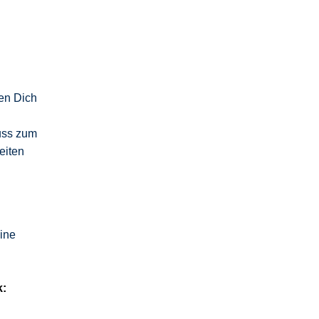
ten Dich
uss zum
eiten
ine
k: