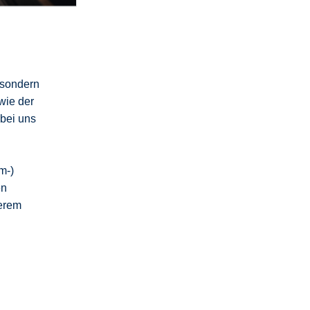
 sondern
wie der
 bei uns
m-)
en
erem