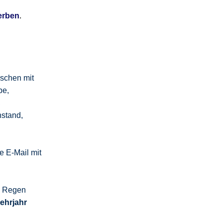
erben
.
schen mit
be,
,
nstand,
 E-Mail mit
m Regen
Lehrjahr