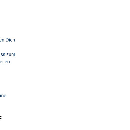
ten Dich
uss zum
eiten
ine
k: