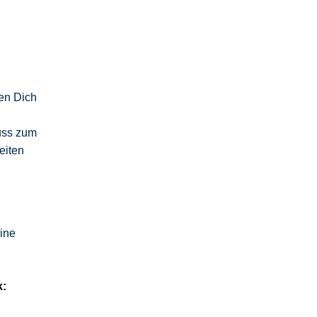
ten Dich
uss zum
eiten
ine
k: