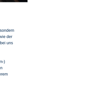
 sondern
wie der
 bei uns
m-)
en
erem