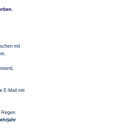
erben
.
schen mit
be,
,
nstand,
 E-Mail mit
m Regen
Lehrjahr