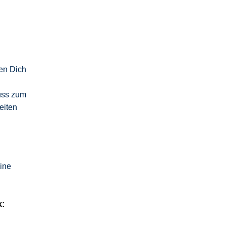
ten Dich
uss zum
eiten
ine
k: