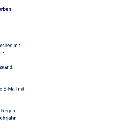
erben
.
schen mit
be,
,
nstand,
 E-Mail mit
m Regen
Lehrjahr