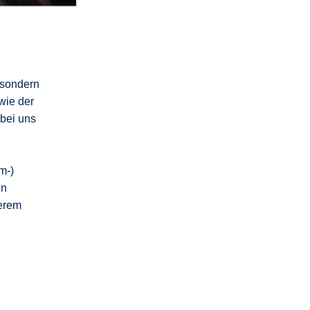
 sondern
wie der
 bei uns
m-)
en
erem