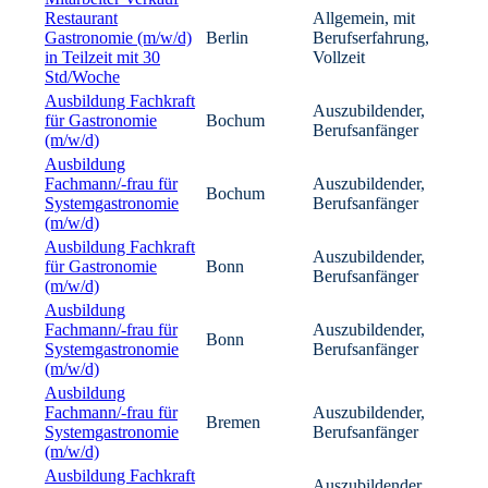
Restaurant
Allgemein, mit
Gastronomie (m/w/d)
Berlin
Berufserfahrung,
in Teilzeit mit 30
Vollzeit
Std/Woche
Ausbildung Fachkraft
Auszubildender,
für Gastronomie
Bochum
Berufsanfänger
(m/w/d)
Ausbildung
Fachmann/-frau für
Auszubildender,
Bochum
Systemgastronomie
Berufsanfänger
(m/w/d)
Ausbildung Fachkraft
Auszubildender,
für Gastronomie
Bonn
Berufsanfänger
(m/w/d)
Ausbildung
Fachmann/-frau für
Auszubildender,
Bonn
Systemgastronomie
Berufsanfänger
(m/w/d)
Ausbildung
Fachmann/-frau für
Auszubildender,
Bremen
Systemgastronomie
Berufsanfänger
(m/w/d)
Ausbildung Fachkraft
Auszubildender,