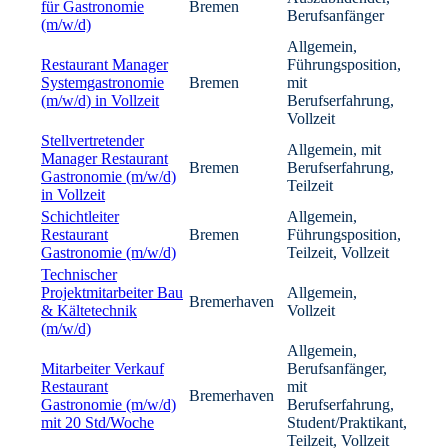
für Gastronomie
Bremen
Berufsanfänger
(m/w/d)
Allgemein,
Restaurant Manager
Führungsposition,
Systemgastronomie
Bremen
mit
(m/w/d) in Vollzeit
Berufserfahrung,
Vollzeit
Stellvertretender
Allgemein, mit
Manager Restaurant
Bremen
Berufserfahrung,
Gastronomie (m/w/d)
Teilzeit
in Vollzeit
Schichtleiter
Allgemein,
Restaurant
Bremen
Führungsposition,
Gastronomie (m/w/d)
Teilzeit, Vollzeit
Technischer
Projektmitarbeiter Bau
Allgemein,
Bremerhaven
& Kältetechnik
Vollzeit
(m/w/d)
Allgemein,
Mitarbeiter Verkauf
Berufsanfänger,
Restaurant
mit
Bremerhaven
Gastronomie (m/w/d)
Berufserfahrung,
mit 20 Std/Woche
Student/Praktikant,
Teilzeit, Vollzeit