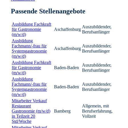
Passende Stellenangebote
Ausbildung Fachkraft
Auszubildender,
für Gastronomie
Aschaffenburg
Berufsanfänger
(m/w/d)
Ausbildung
Fachmann/-frau für
Auszubildender,
Aschaffenburg
Systemgastronomie
Berufsanfänger
(m/w/d)
Ausbildung Fachkraft
Auszubildender,
für Gastronomie
Baden-Baden
Berufsanfänger
(m/w/d)
Ausbildung
Fachmann/-frau für
Auszubildender,
Baden-Baden
Systemgastronomie
Berufsanfänger
(m/w/d)
Mitarbeiter Verkauf
Restaurant
Allgemein, mit
Gastronomie (m/w/d)
Bamberg
Berufserfahrung,
in Teilzeit 20
Vollzeit
Std/Woche
Mitarbeiter Verkauf