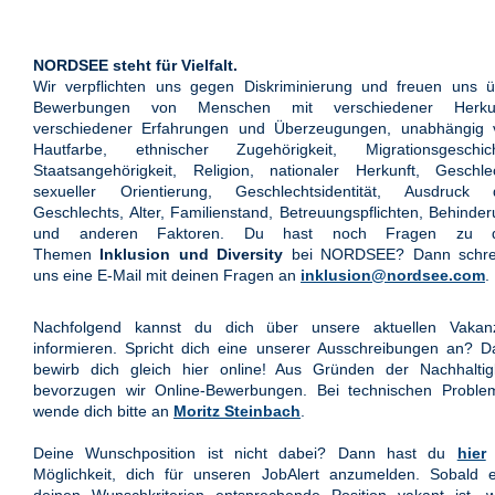
NORDSEE steht für Vielfalt.
Wir verpflichten uns gegen Diskriminierung und freuen uns ü
Bewerbungen von Menschen mit verschiedener Herkun
verschiedener Erfahrungen und Überzeugungen, unabhängig 
Hautfarbe, ethnischer Zugehörigkeit, Migrationsgeschich
Staatsangehörigkeit, Religion, nationaler Herkunft, Geschle
sexueller Orientierung, Geschlechtsidentität, Ausdruck 
Geschlechts, Alter, Familienstand, Betreuungspflichten, Behinde
und anderen Faktoren. Du hast noch Fragen zu 
Themen
Inklusion und Diversity
bei NORDSEE? Dann schre
uns eine E-Mail mit deinen Fragen an
inklusion@nordsee.com
.
Nachfolgend kannst du dich über unsere aktuellen Vakan
informieren. Spricht dich eine unserer Ausschreibungen an? 
bewirb dich gleich hier online! Aus Gründen der Nachhaltigk
bevorzugen wir Online-Bewerbungen. Bei technischen Proble
wende dich bitte an
Moritz Steinbach
.
Deine Wunschposition ist nicht dabei? Dann hast du
hier
Möglichkeit, dich für unseren JobAlert anzumelden. Sobald e