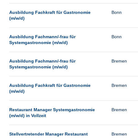
Passau
Ausbildung Fachkraft für Gastronomie
Bonn
Pforzheim
(m/w/d)
Potsdam
Remscheid
Ausbildung Fachmann/-frau für
Bonn
Systemgastronomie (m/w/d)
Schwerin
Siegburg
Ausbildung Fachmann/-frau für
Bremen
Siegen
Systemgastronomie (m/w/d)
Ulm
Viernheim
Ausbildung Fachkraft für Gastronomie
Bremen
(m/w/d)
Weimar
Weiterstadt
Restaurant Manager Systemgastronomie
Bremen
Wetzlar
(m/w/d) in Vollzeit
Wuppertal
Wust/Brandenburg
Stellvertretender Manager Restaurant
Bremen