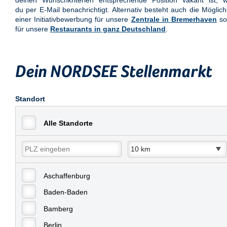
deinen Wunschkriterien entsprechende Position vakant ist, w
du per E-Mail benachrichtigt. Alternativ besteht auch die Möglich
einer Initiativbewerbung für unsere
Zentrale in Bremerhaven
so
für unsere
Restaurants in ganz Deutschland
.
Dein NORDSEE Stellenmarkt
Standort
Alle Standorte
Aschaffenburg
Baden-Baden
Bamberg
Berlin