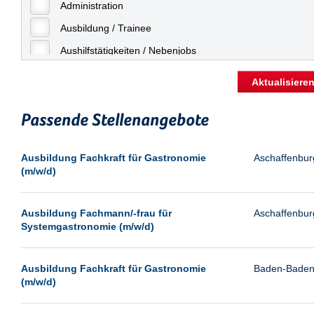
Freiburg
Administration
Geringfügige Beschäftigung
Fulda
Ausbildung / Trainee
Göppingen
Aushilfstätigkeiten / Nebenjobs
Göttingen
Kaufmännische Berufe
Aktualisiere
Günthersdorf
Management
Hamburg
Passende Stellenangebote
Sonstiges
Hannover
Vertrieb
Ausbildung Fachkraft für Gastronomie
Aschaffenbur
Heilbronn
(m/w/d)
Hermsdorf
Hildesheim
Ausbildung Fachmann/-frau für
Aschaffenbur
Systemgastronomie (m/w/d)
Ingolstadt
Kassel
Ausbildung Fachkraft für Gastronomie
Baden-Bade
Laatzen
(m/w/d)
Landau