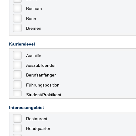
Bochum
Bonn
Bremen
Bremerhaven
Karrierelevel
Celle
Aushilfe
Chemnitz
Auszubildender
Dessau
Berufsanfänger
Dresden
Führungsposition
Düsseldorf
Student/Praktikant
Erfurt
Teilzeit
Essen
Interessengebiet
Vollzeit
Frankfurt
Restaurant
Allgemein
Frankfurt am Main
Headquarter
mit Berufserfahrung