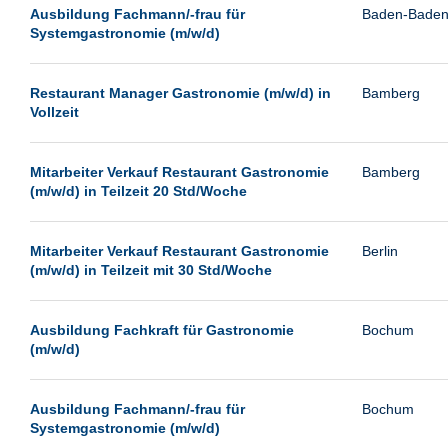
Leipzig
Ausbildung Fachmann/-frau für
Baden-Bade
Systemgastronomie (m/w/d)
Leverkusen
Ludwigshafen
Restaurant Manager Gastronomie (m/w/d) in
Bamberg
Magdeburg
Vollzeit
Mainz
Mannheim
Mitarbeiter Verkauf Restaurant Gastronomie
Bamberg
(m/w/d) in Teilzeit 20 Std/Woche
München
Münster
Mitarbeiter Verkauf Restaurant Gastronomie
Berlin
Neu-Isenburg
(m/w/d) in Teilzeit mit 30 Std/Woche
Neubrandenburg
Ausbildung Fachkraft für Gastronomie
Bochum
Neumünster
(m/w/d)
Neunkirchen
Oldenburg
Ausbildung Fachmann/-frau für
Bochum
Paderborn
Systemgastronomie (m/w/d)