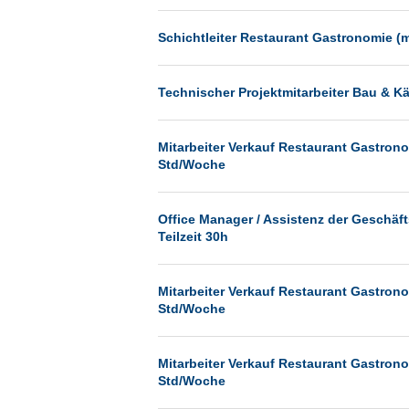
Münster
Schichtleiter Restaurant Gastronomie (
Neu-Isenburg
Neubrandenburg
Technischer Projektmitarbeiter Bau & Kä
Neumünster
Neunkirchen
Mitarbeiter Verkauf Restaurant Gastrono
Oldenburg
Std/Woche
Paderborn
Office Manager / Assistenz der Geschäf
Passau
Teilzeit 30h
Pforzheim
Potsdam
Mitarbeiter Verkauf Restaurant Gastrono
Std/Woche
Remscheid
Schwerin
Mitarbeiter Verkauf Restaurant Gastrono
Siegburg
Std/Woche
Siegen