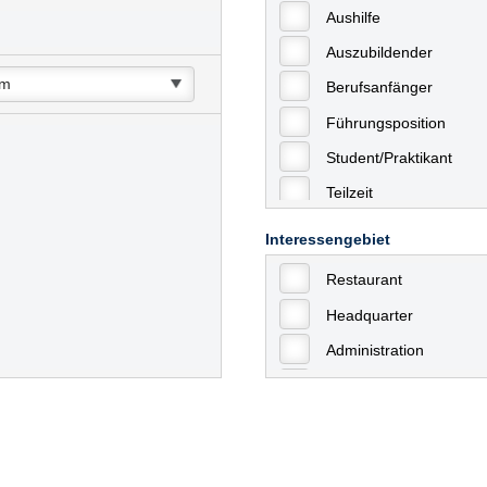
Aushilfe
Auszubildender
Berufsanfänger
Führungsposition
Student/Praktikant
Teilzeit
Vollzeit
Interessengebiet
Allgemein
Restaurant
mit Berufserfahrung
Headquarter
Geringfügige Beschäft
Administration
Ausbildung / Trainee
Aushilfstätigkeiten / N
Kaufmännische Berufe