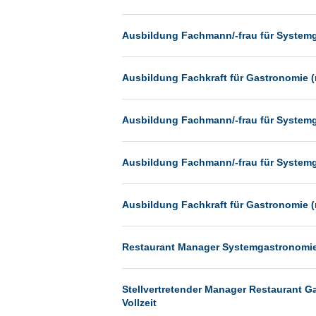
Heilbronn
Hermsdorf
Ausbildung Fachmann/-frau für System
Hildesheim
Ingolstadt
Ausbildung Fachkraft für Gastronomie (
Kassel
Ausbildung Fachmann/-frau für System
Laatzen
Landau
Ausbildung Fachmann/-frau für System
Leipzig
Leverkusen
Ausbildung Fachkraft für Gastronomie (
Ludwigshafen
Magdeburg
Restaurant Manager Systemgastronomie (
Mainz
Mannheim
Stellvertretender Manager Restaurant G
Vollzeit
München