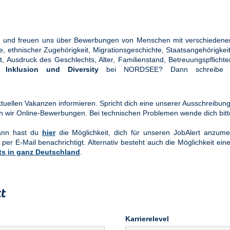
ung und freuen uns über Bewerbungen von Menschen mit verschiedener
ethnischer Zugehörigkeit, Migrationsgeschichte, Staatsangehörigkeit, 
tät, Ausdruck des Geschlechts, Alter, Familienstand, Betreuungspflic
en
Inklusion und Diversity
bei NORDSEE? Dann schreibe u
uellen Vakanzen informieren. Spricht dich eine unserer Ausschreibung
n wir Online-Bewerbungen. Bei technischen Problemen wende dich bit
Dann hast du
hier
die Möglichkeit, dich für unseren JobAlert anzume
 per E-Mail benachrichtigt. Alternativ besteht auch die Möglichkeit ein
ts in ganz Deutschland
.
t
Karrierelevel