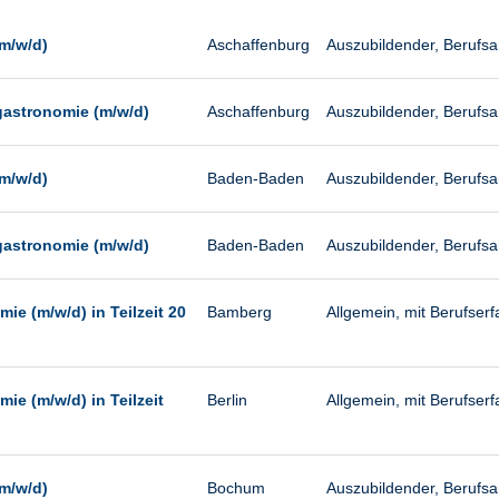
Management
Sonstiges
m/w/d)
Aschaffenburg
Auszubildender, Berufs
Vertrieb
gastronomie (m/w/d)
Aschaffenburg
Auszubildender, Berufs
m/w/d)
Baden-Baden
Auszubildender, Berufs
gastronomie (m/w/d)
Baden-Baden
Auszubildender, Berufs
ie (m/w/d) in Teilzeit 20
Bamberg
Allgemein, mit Berufserfa
ie (m/w/d) in Teilzeit
Berlin
Allgemein, mit Berufserfa
m/w/d)
Bochum
Auszubildender, Berufs