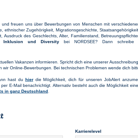
ung und freuen uns über Bewerbungen von Menschen mit verschiedener
ethnischer Zugehörigkeit, Migrationsgeschichte, Staatsangehörigkeit, 
tät, Ausdruck des Geschlechts, Alter, Familienstand, Betreuungspflic
en
Inklusion und Diversity
bei NORDSEE? Dann schreibe u
uellen Vakanzen informieren. Spricht dich eine unserer Ausschreibung
n wir Online-Bewerbungen. Bei technischen Problemen wende dich bit
Dann hast du
hier
die Möglichkeit, dich für unseren JobAlert anzume
 per E-Mail benachrichtigt. Alternativ besteht auch die Möglichkeit ein
ts in ganz Deutschland
.
t
Karrierelevel