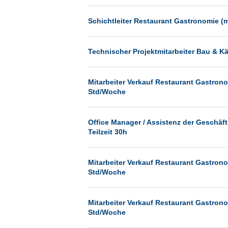
Münster
Schichtleiter Restaurant Gastronomie (
Neu-Isenburg
Neubrandenburg
Technischer Projektmitarbeiter Bau & Kä
Neumünster
Neunkirchen
Mitarbeiter Verkauf Restaurant Gastrono
Oldenburg
Std/Woche
Paderborn
Office Manager / Assistenz der Geschäf
Passau
Teilzeit 30h
Pforzheim
Potsdam
Mitarbeiter Verkauf Restaurant Gastrono
Std/Woche
Remscheid
Schwerin
Mitarbeiter Verkauf Restaurant Gastrono
Siegburg
Std/Woche
Siegen