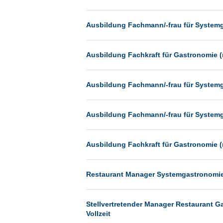
Heilbronn
Hermsdorf
Ausbildung Fachmann/-frau für System
Hildesheim
Ingolstadt
Ausbildung Fachkraft für Gastronomie (
Kassel
Ausbildung Fachmann/-frau für System
Laatzen
Landau
Ausbildung Fachmann/-frau für System
Leipzig
Leverkusen
Ausbildung Fachkraft für Gastronomie (
Ludwigshafen
Magdeburg
Restaurant Manager Systemgastronomie (
Mainz
Mannheim
Stellvertretender Manager Restaurant G
Vollzeit
München