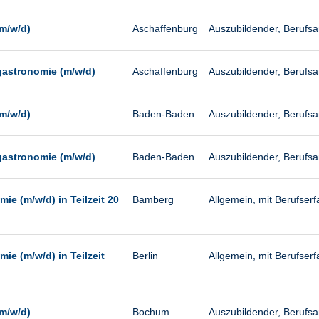
Management
Sonstiges
m/w/d)
Aschaffenburg
Auszubildender, Berufs
Vertrieb
gastronomie (m/w/d)
Aschaffenburg
Auszubildender, Berufs
m/w/d)
Baden-Baden
Auszubildender, Berufs
gastronomie (m/w/d)
Baden-Baden
Auszubildender, Berufs
ie (m/w/d) in Teilzeit 20
Bamberg
Allgemein, mit Berufserfa
ie (m/w/d) in Teilzeit
Berlin
Allgemein, mit Berufserfa
m/w/d)
Bochum
Auszubildender, Berufs