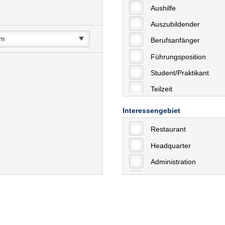
Aushilfe
Auszubildender
Berufsanfänger
Führungsposition
Student/Praktikant
Teilzeit
Vollzeit
Interessengebiet
Allgemein
Restaurant
mit Berufserfahrung
Headquarter
Geringfügige Beschäft
Administration
Ausbildung / Trainee
Aushilfstätigkeiten / N
Kaufmännische Berufe