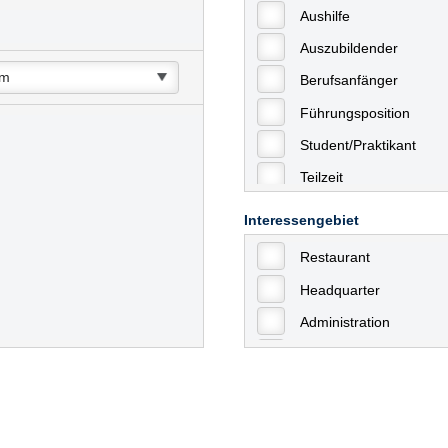
Aushilfe
Auszubildender
Berufsanfänger
Führungsposition
Student/Praktikant
Teilzeit
Vollzeit
Interessengebiet
Allgemein
Restaurant
mit Berufserfahrung
Headquarter
Geringfügige Beschäft
Administration
Ausbildung / Trainee
Aushilfstätigkeiten / N
Kaufmännische Berufe