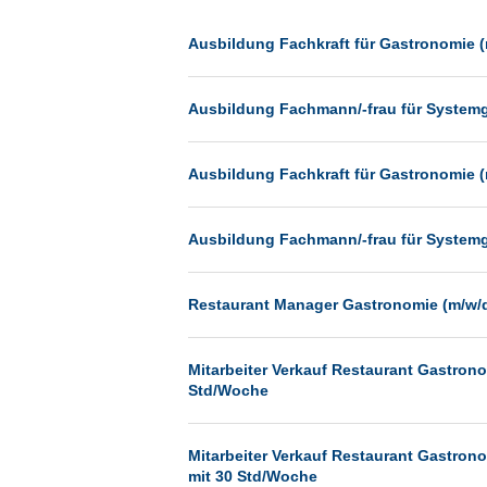
Dessau
Dresden
Ausbildung Fachkraft für Gastronomie (
Düsseldorf
Ausbildung Fachmann/-frau für System
Erfurt
Essen
Ausbildung Fachkraft für Gastronomie (
Frankfurt
Frankfurt am Main
Ausbildung Fachmann/-frau für System
Freiburg
Fulda
Restaurant Manager Gastronomie (m/w/d)
Göppingen
Göttingen
Mitarbeiter Verkauf Restaurant Gastronom
Std/Woche
Günthersdorf
Hamburg
Mitarbeiter Verkauf Restaurant Gastronom
Hannover
mit 30 Std/Woche