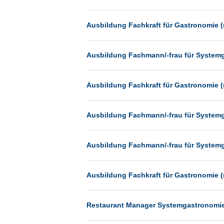
Heilbronn
Hermsdorf
Ausbildung Fachkraft für Gastronomie (
Hildesheim
Ingolstadt
Ausbildung Fachmann/-frau für System
Kassel
Ausbildung Fachkraft für Gastronomie (
Laatzen
Landau
Ausbildung Fachmann/-frau für System
Leipzig
Leverkusen
Ausbildung Fachmann/-frau für System
Ludwigshafen
Magdeburg
Ausbildung Fachkraft für Gastronomie (
Mainz
Mannheim
Restaurant Manager Systemgastronomie (
München