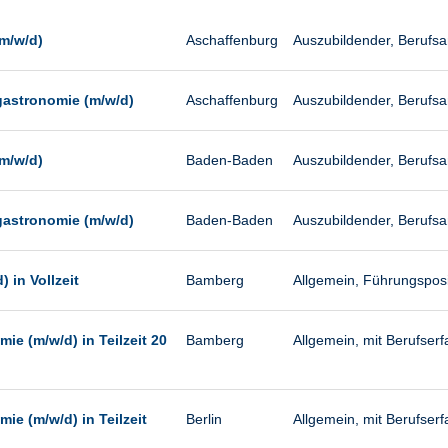
Management
Sonstiges
m/w/d)
Aschaffenburg
Auszubildender, Berufs
Vertrieb
gastronomie (m/w/d)
Aschaffenburg
Auszubildender, Berufs
m/w/d)
Baden-Baden
Auszubildender, Berufs
gastronomie (m/w/d)
Baden-Baden
Auszubildender, Berufs
 in Vollzeit
Bamberg
Allgemein, Führungsposit
ie (m/w/d) in Teilzeit 20
Bamberg
Allgemein, mit Berufserfa
ie (m/w/d) in Teilzeit
Berlin
Allgemein, mit Berufserfa