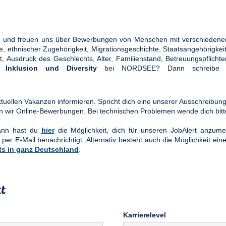
ung und freuen uns über Bewerbungen von Menschen mit verschiedener
ethnischer Zugehörigkeit, Migrationsgeschichte, Staatsangehörigkeit, 
tät, Ausdruck des Geschlechts, Alter, Familienstand, Betreuungspflic
en
Inklusion und Diversity
bei NORDSEE? Dann schreibe u
uellen Vakanzen informieren. Spricht dich eine unserer Ausschreibung
n wir Online-Bewerbungen. Bei technischen Problemen wende dich bit
Dann hast du
hier
die Möglichkeit, dich für unseren JobAlert anzume
 per E-Mail benachrichtigt. Alternativ besteht auch die Möglichkeit ein
ts in ganz Deutschland
.
t
Karrierelevel