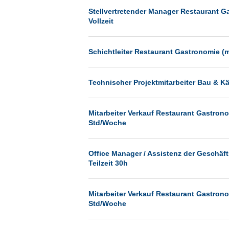
Münster
Stellvertretender Manager Restaurant G
Vollzeit
Neu-Isenburg
Neubrandenburg
Schichtleiter Restaurant Gastronomie (
Neumünster
Neunkirchen
Technischer Projektmitarbeiter Bau & Kä
Oldenburg
Paderborn
Mitarbeiter Verkauf Restaurant Gastrono
Std/Woche
Passau
Pforzheim
Office Manager / Assistenz der Geschäf
Potsdam
Teilzeit 30h
Remscheid
Schwerin
Mitarbeiter Verkauf Restaurant Gastrono
Std/Woche
Siegburg
Siegen