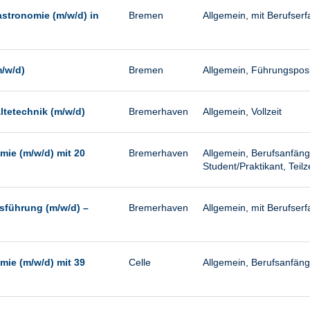
astronomie (m/w/d) in
Bremen
Allgemein, mit Berufserfa
m/w/d)
Bremen
Allgemein, Führungspositi
ltetechnik (m/w/d)
Bremerhaven
Allgemein, Vollzeit
mie (m/w/d) mit 20
Bremerhaven
Allgemein, Berufsanfäng
Student/Praktikant, Teilze
tsführung (m/w/d) –
Bremerhaven
Allgemein, mit Berufser
mie (m/w/d) mit 39
Celle
Allgemein, Berufsanfänge