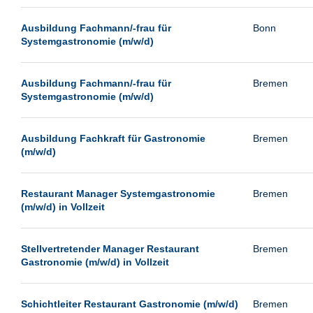
Passau
Ausbildung Fachmann/-frau für
Bonn
Pforzheim
Systemgastronomie (m/w/d)
Potsdam
Remscheid
Ausbildung Fachmann/-frau für
Bremen
Systemgastronomie (m/w/d)
Schwerin
Siegen
Ausbildung Fachkraft für Gastronomie
Bremen
Ulm
(m/w/d)
Viernheim
Weimar
Restaurant Manager Systemgastronomie
Bremen
(m/w/d) in Vollzeit
Weiterstadt
Wetzlar
Stellvertretender Manager Restaurant
Bremen
Wuppertal
Gastronomie (m/w/d) in Vollzeit
Wust/Brandenburg
Schichtleiter Restaurant Gastronomie (m/w/d)
Bremen