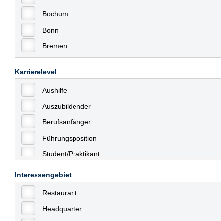
Bochum
Bonn
Bremen
Bremerhaven
Karrierelevel
Celle
Aushilfe
Chemnitz
Auszubildender
Dessau
Berufsanfänger
Dresden
Führungsposition
Düsseldorf
Student/Praktikant
Erfurt
Teilzeit
Essen
Interessengebiet
Vollzeit
Frankfurt
Restaurant
Allgemein
Frankfurt am Main
Headquarter
mit Berufserfahrung