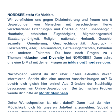
NORDSEE steht für Vielfalt.
Wir verpflichten uns gegen Diskriminierung und freuen uns ü
Bewerbungen von Menschen mit verschiedener Herkun
verschiedener Erfahrungen und Überzeugungen, unabhängig 
Hautfarbe, ethnischer Zugehörigkeit, Migrationsgeschich
Staatsangehörigkeit, Religion, nationaler Herkunft, Geschle
sexueller Orientierung, Geschlechtsidentität, Ausdruck 
Geschlechts, Alter, Familienstand, Betreuungspflichten, Behinde
und anderen Faktoren. Du hast noch Fragen zu 
Themen
Inklusion und Diversity
bei NORDSEE? Dann schre
uns eine E-Mail mit deinen Fragen an
inklusion@nordsee.com
.
Nachfolgend kannst du dich über unsere aktuellen Vakan
informieren. Spricht dich eine unserer Ausschreibungen an? 
bewirb dich gleich hier online! Aus Gründen der Nachhaltigk
bevorzugen wir Online-Bewerbungen. Bei technischen Proble
wende dich bitte an
Moritz Steinbach
.
Deine Wunschposition ist nicht dabei? Dann hast du
hier
Möglichkeit, dich für unseren JobAlert anzumelden. Sobald e