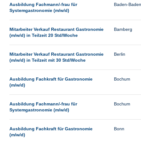
Leipzig
Ausbildung Fachmann/-frau für
Baden-Bade
Systemgastronomie (m/w/d)
Leverkusen
Ludwigshafen
Mitarbeiter Verkauf Restaurant Gastronomie
Bamberg
Magdeburg
(m/w/d) in Teilzeit 20 Std/Woche
Mainz
Mannheim
Mitarbeiter Verkauf Restaurant Gastronomie
Berlin
(m/w/d) in Teilzeit mit 30 Std/Woche
München
Münster
Ausbildung Fachkraft für Gastronomie
Bochum
Neu-Isenburg
(m/w/d)
Neubrandenburg
Ausbildung Fachmann/-frau für
Bochum
Neumünster
Systemgastronomie (m/w/d)
Neunkirchen
Oldenburg
Ausbildung Fachkraft für Gastronomie
Bonn
Paderborn
(m/w/d)