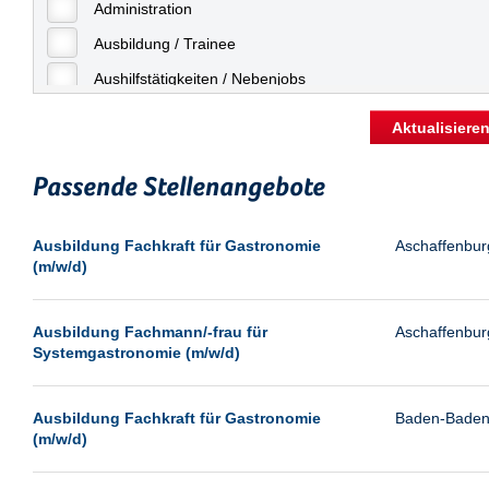
Freiburg
Administration
Geringfügige Beschäftigung
Fulda
Ausbildung / Trainee
Göppingen
Aushilfstätigkeiten / Nebenjobs
Göttingen
Kaufmännische Berufe
Aktualisiere
Günthersdorf
Management
Hamburg
Passende Stellenangebote
Sonstiges
Hannover
Vertrieb
Ausbildung Fachkraft für Gastronomie
Aschaffenbur
Heilbronn
(m/w/d)
Hermsdorf
Hildesheim
Ausbildung Fachmann/-frau für
Aschaffenbur
Systemgastronomie (m/w/d)
Ingolstadt
Kassel
Ausbildung Fachkraft für Gastronomie
Baden-Bade
Laatzen
(m/w/d)
Landau