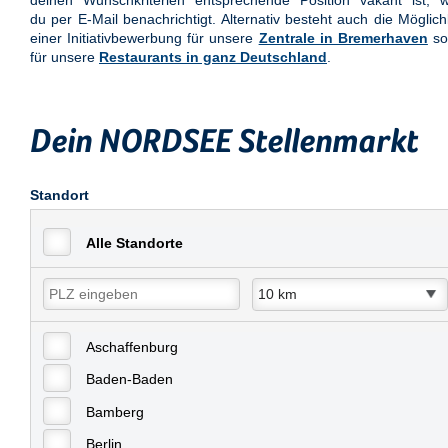
deinen Wunschkriterien entsprechende Position vakant ist, w
du per E-Mail benachrichtigt. Alternativ besteht auch die Möglich
einer Initiativbewerbung für unsere
Zentrale in Bremerhaven
so
für unsere
Restaurants in ganz Deutschland
.
Dein NORDSEE Stellenmarkt
Standort
Alle Standorte
Aschaffenburg
Baden-Baden
Bamberg
Berlin