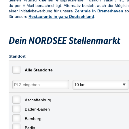
deinen Wunschkriterien entsprechende Position vakant ist, w
du per E-Mail benachrichtigt. Alternativ besteht auch die Möglich
einer Initiativbewerbung für unsere
Zentrale in Bremerhaven
so
für unsere
Restaurants in ganz Deutschland
.
Dein NORDSEE Stellenmarkt
Standort
Alle Standorte
Aschaffenburg
Baden-Baden
Bamberg
Berlin