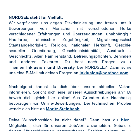
NORDSEE steht für Vielfalt.
Wir verpflichten uns gegen Diskriminierung und freuen uns ü
Bewerbungen von Menschen mit verschiedener Herkun
verschiedener Erfahrungen und Überzeugungen, unabhängig 
Hautfarbe, ethnischer Zugehörigkeit, Migrationsgeschich
Staatsangehörigkeit, Religion, nationaler Herkunft, Geschle
sexueller Orientierung, Geschlechtsidentität, Ausdruck 
Geschlechts, Alter, Familienstand, Betreuungspflichten, Behinde
und anderen Faktoren. Du hast noch Fragen zu 
Themen
Inklusion und Diversity
bei NORDSEE? Dann schre
uns eine E-Mail mit deinen Fragen an
inklusion@nordsee.com
.
Nachfolgend kannst du dich über unsere aktuellen Vakan
informieren. Spricht dich eine unserer Ausschreibungen an? 
bewirb dich gleich hier online! Aus Gründen der Nachhaltigk
bevorzugen wir Online-Bewerbungen. Bei technischen Proble
wende dich bitte an
Moritz Steinbach
.
Deine Wunschposition ist nicht dabei? Dann hast du
hier
Möglichkeit, dich für unseren JobAlert anzumelden. Sobald e