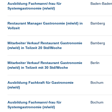
Leipzig
Ausbildung Fachmann/-frau für
Baden-Bade
Systemgastronomie (m/w/d)
Leverkusen
Ludwigshafen
Restaurant Manager Gastronomie (m/w/d) in
Bamberg
Magdeburg
Vollzeit
Mainz
Mannheim
Mitarbeiter Verkauf Restaurant Gastronomie
Bamberg
(m/w/d) in Teilzeit 20 Std/Woche
München
Münster
Mitarbeiter Verkauf Restaurant Gastronomie
Berlin
Neu-Isenburg
(m/w/d) in Teilzeit mit 30 Std/Woche
Neubrandenburg
Ausbildung Fachkraft für Gastronomie
Bochum
Neumünster
(m/w/d)
Neunkirchen
Oldenburg
Ausbildung Fachmann/-frau für
Bochum
Paderborn
Systemgastronomie (m/w/d)