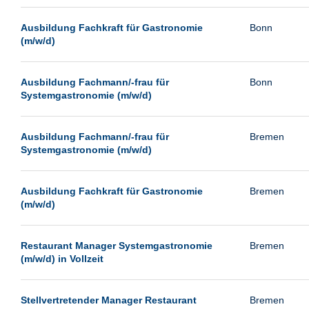
Passau
Ausbildung Fachkraft für Gastronomie
Bonn
Pforzheim
(m/w/d)
Potsdam
Remscheid
Ausbildung Fachmann/-frau für
Bonn
Systemgastronomie (m/w/d)
Schwerin
Siegburg
Ausbildung Fachmann/-frau für
Bremen
Siegen
Systemgastronomie (m/w/d)
Ulm
Viernheim
Ausbildung Fachkraft für Gastronomie
Bremen
(m/w/d)
Weimar
Weiterstadt
Restaurant Manager Systemgastronomie
Bremen
Wetzlar
(m/w/d) in Vollzeit
Wuppertal
Wust/Brandenburg
Stellvertretender Manager Restaurant
Bremen