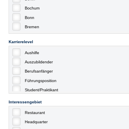
Bochum
Bonn
Bremen
Bremerhaven
Karrierelevel
Celle
Aushilfe
Chemnitz
Auszubildender
Dessau
Berufsanfänger
Dresden
Führungsposition
Düsseldorf
Student/Praktikant
Erfurt
Teilzeit
Essen
Interessengebiet
Vollzeit
Frankfurt
Restaurant
Allgemein
Frankfurt am Main
Headquarter
mit Berufserfahrung