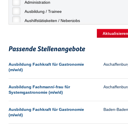
Freiburg
Administration
Geringfügige Beschäftigung
Fulda
Ausbildung / Trainee
Göppingen
Aushilfstätigkeiten / Nebenjobs
Göttingen
Kaufmännische Berufe
Aktualisiere
Günthersdorf
Management
Hamburg
Passende Stellenangebote
Sonstiges
Hannover
Vertrieb
Ausbildung Fachkraft für Gastronomie
Aschaffenbur
Heilbronn
(m/w/d)
Hermsdorf
Hildesheim
Ausbildung Fachmann/-frau für
Aschaffenbur
Systemgastronomie (m/w/d)
Ingolstadt
Kassel
Ausbildung Fachkraft für Gastronomie
Baden-Bade
Laatzen
(m/w/d)
Landau