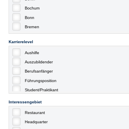
Bochum
Bonn
Bremen
Bremerhaven
Karrierelevel
Celle
Aushilfe
Chemnitz
Auszubildender
Dessau
Berufsanfänger
Dresden
Führungsposition
Düsseldorf
Student/Praktikant
Erfurt
Teilzeit
Essen
Interessengebiet
Vollzeit
Frankfurt
Restaurant
Allgemein
Frankfurt am Main
Headquarter
mit Berufserfahrung