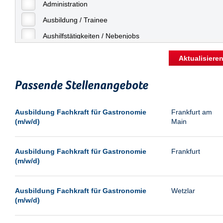
Freiburg
Administration
Geringfügige Beschäftigung
Fulda
Ausbildung / Trainee
Göppingen
Aushilfstätigkeiten / Nebenjobs
Göttingen
Kaufmännische Berufe
Aktualisiere
Günthersdorf
Management
Hamburg
Passende Stellenangebote
Sonstiges
Hannover
Vertrieb
Ausbildung Fachkraft für Gastronomie
Frankfurt am
Heilbronn
(m/w/d)
Main
Hermsdorf
Hildesheim
Ausbildung Fachkraft für Gastronomie
Frankfurt
(m/w/d)
Ingolstadt
Kassel
Ausbildung Fachkraft für Gastronomie
Wetzlar
Laatzen
(m/w/d)
Landau