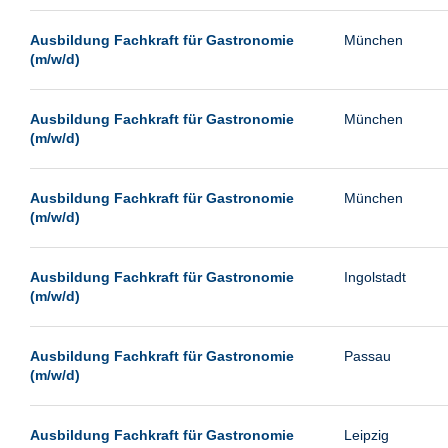
Passau
Ausbildung Fachkraft für Gastronomie
München
Pforzheim
(m/w/d)
Potsdam
Remscheid
Ausbildung Fachkraft für Gastronomie
München
(m/w/d)
Schwerin
Siegburg
Ausbildung Fachkraft für Gastronomie
München
Siegen
(m/w/d)
Ulm
Viernheim
Ausbildung Fachkraft für Gastronomie
Ingolstadt
(m/w/d)
Weimar
Weiterstadt
Ausbildung Fachkraft für Gastronomie
Passau
Wetzlar
(m/w/d)
Wuppertal
Wust/Brandenburg
Ausbildung Fachkraft für Gastronomie
Leipzig