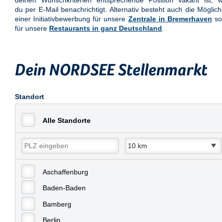
deinen Wunschkriterien entsprechende Position vakant ist, w
du per E-Mail benachrichtigt. Alternativ besteht auch die Möglich
einer Initiativbewerbung für unsere
Zentrale in Bremerhaven
so
für unsere
Restaurants in ganz Deutschland
.
Dein NORDSEE Stellenmarkt
Standort
Alle Standorte
Aschaffenburg
Baden-Baden
Bamberg
Berlin