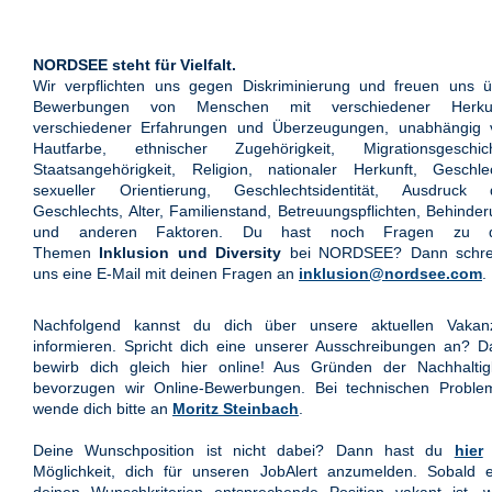
NORDSEE steht für Vielfalt.
Wir verpflichten uns gegen Diskriminierung und freuen uns ü
Bewerbungen von Menschen mit verschiedener Herkun
verschiedener Erfahrungen und Überzeugungen, unabhängig 
Hautfarbe, ethnischer Zugehörigkeit, Migrationsgeschich
Staatsangehörigkeit, Religion, nationaler Herkunft, Geschle
sexueller Orientierung, Geschlechtsidentität, Ausdruck 
Geschlechts, Alter, Familienstand, Betreuungspflichten, Behinde
und anderen Faktoren. Du hast noch Fragen zu 
Themen
Inklusion und Diversity
bei NORDSEE? Dann schre
uns eine E-Mail mit deinen Fragen an
inklusion@nordsee.com
.
Nachfolgend kannst du dich über unsere aktuellen Vakan
informieren. Spricht dich eine unserer Ausschreibungen an? 
bewirb dich gleich hier online! Aus Gründen der Nachhaltigk
bevorzugen wir Online-Bewerbungen. Bei technischen Proble
wende dich bitte an
Moritz Steinbach
.
Deine Wunschposition ist nicht dabei? Dann hast du
hier
Möglichkeit, dich für unseren JobAlert anzumelden. Sobald e