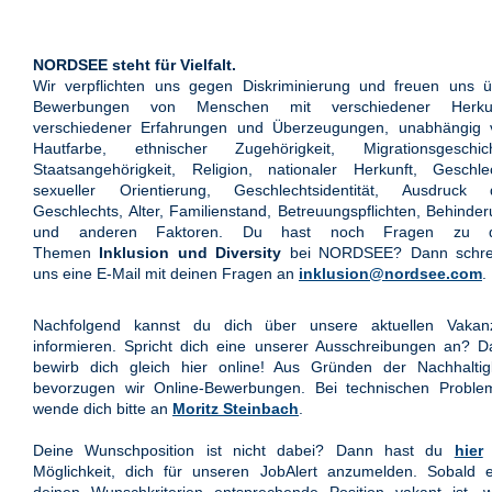
NORDSEE steht für Vielfalt.
Wir verpflichten uns gegen Diskriminierung und freuen uns ü
Bewerbungen von Menschen mit verschiedener Herkun
verschiedener Erfahrungen und Überzeugungen, unabhängig 
Hautfarbe, ethnischer Zugehörigkeit, Migrationsgeschich
Staatsangehörigkeit, Religion, nationaler Herkunft, Geschle
sexueller Orientierung, Geschlechtsidentität, Ausdruck 
Geschlechts, Alter, Familienstand, Betreuungspflichten, Behinde
und anderen Faktoren. Du hast noch Fragen zu 
Themen
Inklusion und Diversity
bei NORDSEE? Dann schre
uns eine E-Mail mit deinen Fragen an
inklusion@nordsee.com
.
Nachfolgend kannst du dich über unsere aktuellen Vakan
informieren. Spricht dich eine unserer Ausschreibungen an? 
bewirb dich gleich hier online! Aus Gründen der Nachhaltigk
bevorzugen wir Online-Bewerbungen. Bei technischen Proble
wende dich bitte an
Moritz Steinbach
.
Deine Wunschposition ist nicht dabei? Dann hast du
hier
Möglichkeit, dich für unseren JobAlert anzumelden. Sobald e