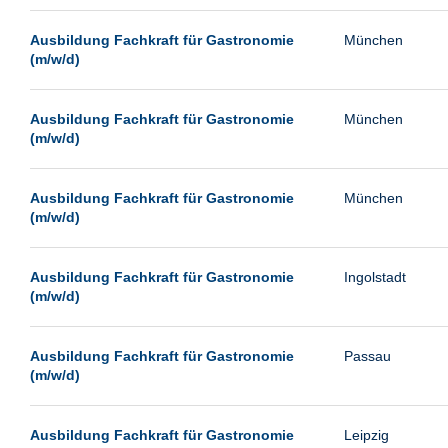
Passau
Ausbildung Fachkraft für Gastronomie
München
Pforzheim
(m/w/d)
Potsdam
Remscheid
Ausbildung Fachkraft für Gastronomie
München
(m/w/d)
Schwerin
Siegen
Ausbildung Fachkraft für Gastronomie
München
Ulm
(m/w/d)
Viernheim
Weimar
Ausbildung Fachkraft für Gastronomie
Ingolstadt
(m/w/d)
Weiterstadt
Wetzlar
Ausbildung Fachkraft für Gastronomie
Passau
Wuppertal
(m/w/d)
Wust/Brandenburg
Ausbildung Fachkraft für Gastronomie
Leipzig