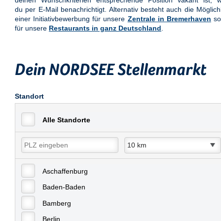
deinen Wunschkriterien entsprechende Position vakant ist, w
du per E-Mail benachrichtigt. Alternativ besteht auch die Möglich
einer Initiativbewerbung für unsere
Zentrale in Bremerhaven
so
für unsere
Restaurants in ganz Deutschland
.
Dein NORDSEE Stellenmarkt
Standort
Alle Standorte
Aschaffenburg
Baden-Baden
Bamberg
Berlin