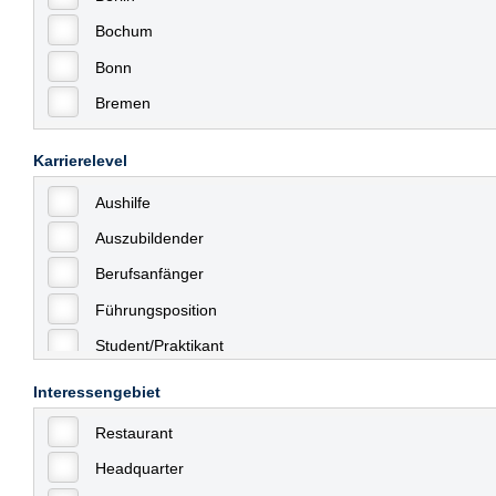
Bochum
Bonn
Bremen
Bremerhaven
Karrierelevel
Celle
Aushilfe
Chemnitz
Auszubildender
Dessau
Berufsanfänger
Dresden
Führungsposition
Düsseldorf
Student/Praktikant
Erfurt
Teilzeit
Essen
Interessengebiet
Vollzeit
Frankfurt
Restaurant
Allgemein
Frankfurt am Main
Headquarter
mit Berufserfahrung