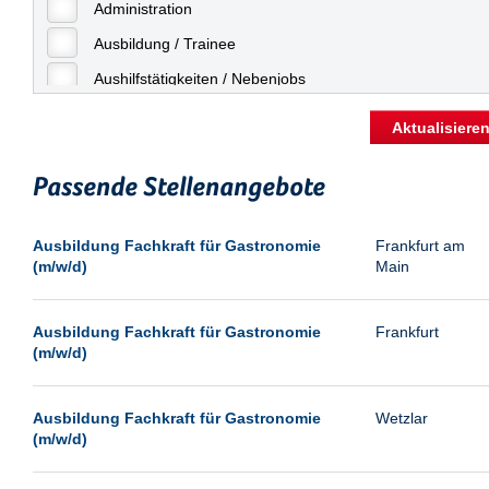
Freiburg
Administration
Geringfügige Beschäftigung
Fulda
Ausbildung / Trainee
Göppingen
Aushilfstätigkeiten / Nebenjobs
Göttingen
Kaufmännische Berufe
Aktualisiere
Günthersdorf
Management
Hamburg
Passende Stellenangebote
Sonstiges
Hannover
Vertrieb
Ausbildung Fachkraft für Gastronomie
Frankfurt am
Heilbronn
(m/w/d)
Main
Hermsdorf
Hildesheim
Ausbildung Fachkraft für Gastronomie
Frankfurt
(m/w/d)
Ingolstadt
Kassel
Ausbildung Fachkraft für Gastronomie
Wetzlar
Laatzen
(m/w/d)
Landau