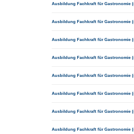
Heilbronn
Ausbildung Fachkraft für Gastronomie (
Hermsdorf
Ausbildung Fachkraft für Gastronomie (
Hildesheim
Ingolstadt
Ausbildung Fachkraft für Gastronomie (
Kassel
Laatzen
Ausbildung Fachkraft für Gastronomie (
Landau
Leipzig
Ausbildung Fachkraft für Gastronomie (
Leverkusen
Ludwigshafen
Ausbildung Fachkraft für Gastronomie (
Magdeburg
Mainz
Ausbildung Fachkraft für Gastronomie (
Mannheim
Mönchengladbach
Ausbildung Fachkraft für Gastronomie (