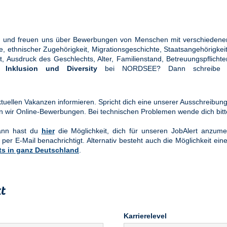
ung und freuen uns über Bewerbungen von Menschen mit verschiedener
ethnischer Zugehörigkeit, Migrationsgeschichte, Staatsangehörigkeit, 
tät, Ausdruck des Geschlechts, Alter, Familienstand, Betreuungspflic
en
Inklusion und Diversity
bei NORDSEE? Dann schreibe u
uellen Vakanzen informieren. Spricht dich eine unserer Ausschreibung
n wir Online-Bewerbungen. Bei technischen Problemen wende dich bit
Dann hast du
hier
die Möglichkeit, dich für unseren JobAlert anzume
 per E-Mail benachrichtigt. Alternativ besteht auch die Möglichkeit ein
ts in ganz Deutschland
.
t
Karrierelevel