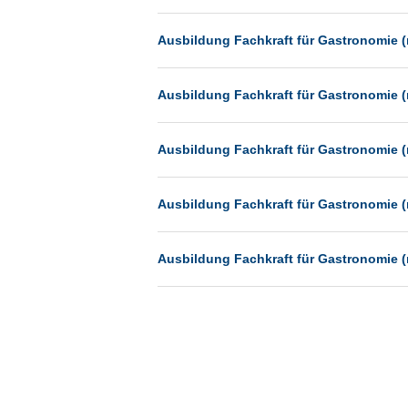
München
Ausbildung Fachkraft für Gastronomie (
Münster
Neu-Isenburg
Ausbildung Fachkraft für Gastronomie (
Neubrandenburg
Neumünster
Ausbildung Fachkraft für Gastronomie (
Neunkirchen
Oldenburg
Ausbildung Fachkraft für Gastronomie (
Paderborn
Passau
Ausbildung Fachkraft für Gastronomie (
Potsdam
Remscheid
Schwerin
Siegburg
Siegen