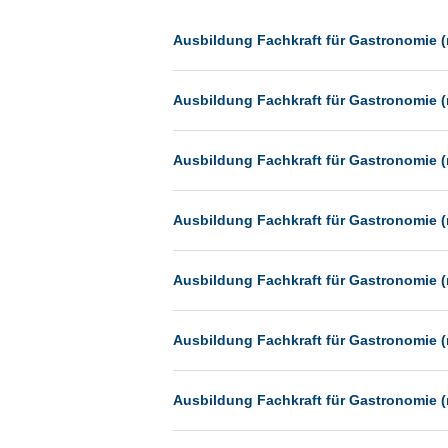
Dessau
Dresden
Ausbildung Fachkraft für Gastronomie (
Düsseldorf
Ausbildung Fachkraft für Gastronomie (
Erfurt
Essen
Ausbildung Fachkraft für Gastronomie (
Frankfurt
Frankfurt am Main
Ausbildung Fachkraft für Gastronomie (
Freiburg
Fulda
Ausbildung Fachkraft für Gastronomie (
Göppingen
Göttingen
Ausbildung Fachkraft für Gastronomie (
Günthersdorf
Hamburg
Ausbildung Fachkraft für Gastronomie (
Hannover