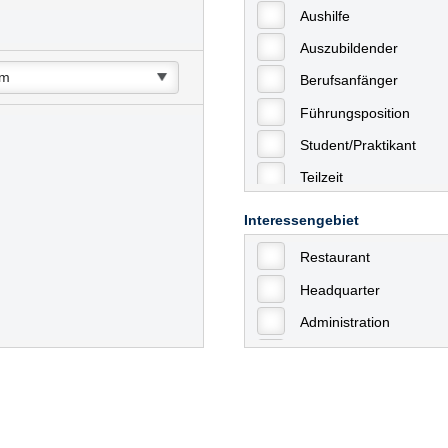
Aushilfe
Auszubildender
Berufsanfänger
Führungsposition
Student/Praktikant
Teilzeit
Vollzeit
Interessengebiet
Allgemein
Restaurant
mit Berufserfahrung
Headquarter
Geringfügige Beschäft
Administration
Ausbildung / Trainee
Aushilfstätigkeiten / N
Kaufmännische Berufe