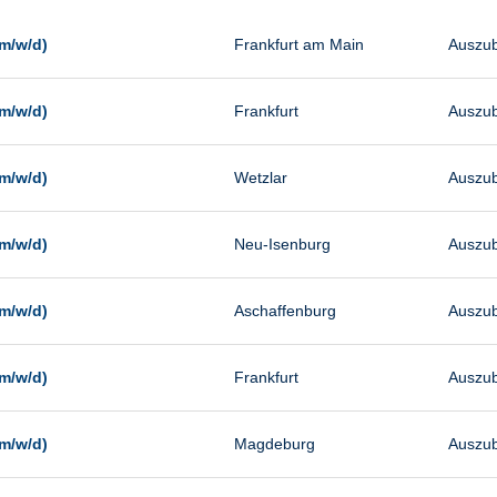
Management
Sonstiges
m/w/d)
Frankfurt am Main
Auszub
Vertrieb
m/w/d)
Frankfurt
Auszub
m/w/d)
Wetzlar
Auszub
m/w/d)
Neu-Isenburg
Auszub
m/w/d)
Aschaffenburg
Auszub
m/w/d)
Frankfurt
Auszub
m/w/d)
Magdeburg
Auszub