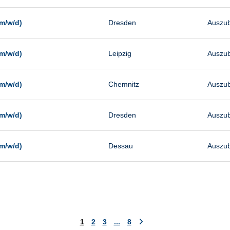
m/w/d)
Dresden
Auszub
m/w/d)
Leipzig
Auszub
m/w/d)
Chemnitz
Auszub
m/w/d)
Dresden
Auszub
m/w/d)
Dessau
Auszub
1
2
3
...
8