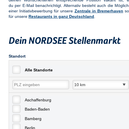
deinen Wunschkriterien entsprechende Position vakant ist, w
du per E-Mail benachrichtigt. Alternativ besteht auch die Möglich
einer Initiativbewerbung für unsere
Zentrale in Bremerhaven
so
für unsere
Restaurants in ganz Deutschland
.
Dein NORDSEE Stellenmarkt
Standort
Alle Standorte
Aschaffenburg
Baden-Baden
Bamberg
Berlin