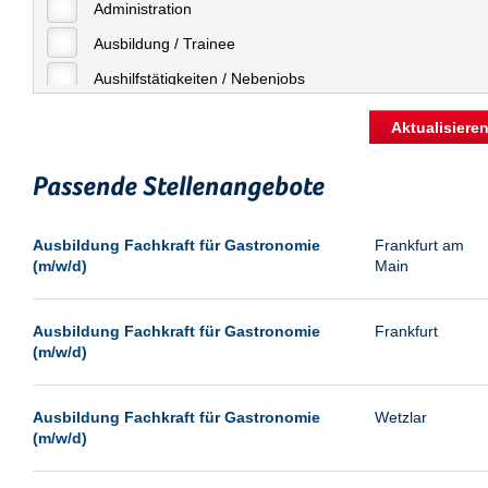
Freiburg
Administration
Geringfügige Beschäftigung
Fulda
Ausbildung / Trainee
Göppingen
Aushilfstätigkeiten / Nebenjobs
Göttingen
Kaufmännische Berufe
Aktualisiere
Günthersdorf
Management
Hamburg
Passende Stellenangebote
Sonstiges
Hannover
Vertrieb
Ausbildung Fachkraft für Gastronomie
Frankfurt am
Heilbronn
(m/w/d)
Main
Hermsdorf
Hildesheim
Ausbildung Fachkraft für Gastronomie
Frankfurt
(m/w/d)
Ingolstadt
Kassel
Ausbildung Fachkraft für Gastronomie
Wetzlar
Laatzen
(m/w/d)
Landau