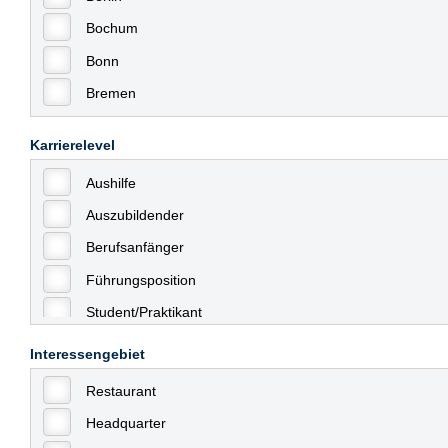
Bochum
Bonn
Bremen
Bremerhaven
Karrierelevel
Celle
Aushilfe
Chemnitz
Auszubildender
Dessau
Berufsanfänger
Dresden
Führungsposition
Düsseldorf
Student/Praktikant
Erfurt
Teilzeit
Essen
Interessengebiet
Vollzeit
Frankfurt
Restaurant
Allgemein
Frankfurt am Main
Headquarter
mit Berufserfahrung