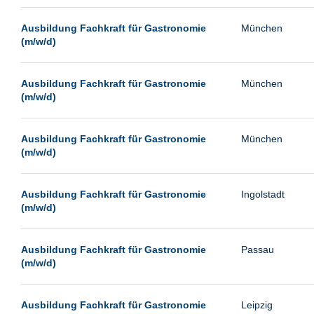
Passau
Ausbildung Fachkraft für Gastronomie
München
Pforzheim
(m/w/d)
Potsdam
Remscheid
Ausbildung Fachkraft für Gastronomie
München
(m/w/d)
Schwerin
Siegburg
Ausbildung Fachkraft für Gastronomie
München
Siegen
(m/w/d)
Ulm
Viernheim
Ausbildung Fachkraft für Gastronomie
Ingolstadt
(m/w/d)
Weimar
Weiterstadt
Ausbildung Fachkraft für Gastronomie
Passau
Wetzlar
(m/w/d)
Wuppertal
Wust/Brandenburg
Ausbildung Fachkraft für Gastronomie
Leipzig