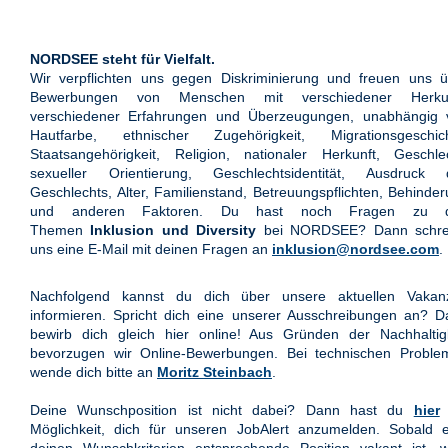
NORDSEE steht für Vielfalt.
Wir verpflichten uns gegen Diskriminierung und freuen uns ü
Bewerbungen von Menschen mit verschiedener Herkun
verschiedener Erfahrungen und Überzeugungen, unabhängig 
Hautfarbe, ethnischer Zugehörigkeit, Migrationsgeschich
Staatsangehörigkeit, Religion, nationaler Herkunft, Geschle
sexueller Orientierung, Geschlechtsidentität, Ausdruck 
Geschlechts, Alter, Familienstand, Betreuungspflichten, Behinde
und anderen Faktoren. Du hast noch Fragen zu 
Themen
Inklusion und Diversity
bei NORDSEE? Dann schre
uns eine E-Mail mit deinen Fragen an
inklusion@nordsee.com
.
Nachfolgend kannst du dich über unsere aktuellen Vakan
informieren. Spricht dich eine unserer Ausschreibungen an? 
bewirb dich gleich hier online! Aus Gründen der Nachhaltigk
bevorzugen wir Online-Bewerbungen. Bei technischen Proble
wende dich bitte an
Moritz Steinbach
.
Deine Wunschposition ist nicht dabei? Dann hast du
hier
Möglichkeit, dich für unseren JobAlert anzumelden. Sobald e