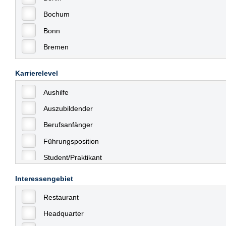
Bochum
Bonn
Bremen
Bremerhaven
Karrierelevel
Celle
Aushilfe
Chemnitz
Auszubildender
Dessau
Berufsanfänger
Dresden
Führungsposition
Düsseldorf
Student/Praktikant
Erfurt
Teilzeit
Essen
Interessengebiet
Vollzeit
Frankfurt
Restaurant
Allgemein
Frankfurt am Main
Headquarter
mit Berufserfahrung