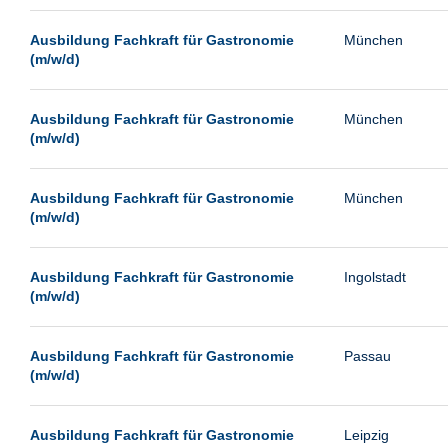
Passau
Ausbildung Fachkraft für Gastronomie
München
Pforzheim
(m/w/d)
Potsdam
Remscheid
Ausbildung Fachkraft für Gastronomie
München
(m/w/d)
Schwerin
Siegburg
Ausbildung Fachkraft für Gastronomie
München
Siegen
(m/w/d)
Ulm
Viernheim
Ausbildung Fachkraft für Gastronomie
Ingolstadt
(m/w/d)
Weimar
Weiterstadt
Ausbildung Fachkraft für Gastronomie
Passau
Wetzlar
(m/w/d)
Wuppertal
Wust/Brandenburg
Ausbildung Fachkraft für Gastronomie
Leipzig