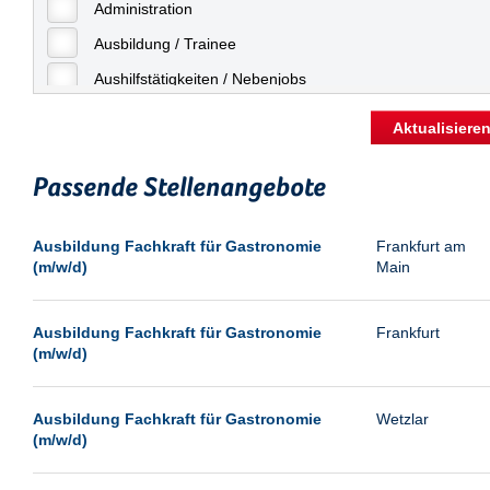
Freiburg
Administration
Geringfügige Beschäftigung
Fulda
Ausbildung / Trainee
Göppingen
Aushilfstätigkeiten / Nebenjobs
Göttingen
Kaufmännische Berufe
Aktualisiere
Günthersdorf
Management
Hamburg
Passende Stellenangebote
Sonstiges
Hannover
Vertrieb
Ausbildung Fachkraft für Gastronomie
Frankfurt am
Heilbronn
(m/w/d)
Main
Hermsdorf
Hildesheim
Ausbildung Fachkraft für Gastronomie
Frankfurt
(m/w/d)
Ingolstadt
Kassel
Ausbildung Fachkraft für Gastronomie
Wetzlar
Laatzen
(m/w/d)
Landau