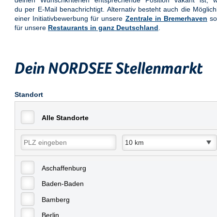
deinen Wunschkriterien entsprechende Position vakant ist, w
du per E-Mail benachrichtigt. Alternativ besteht auch die Möglich
einer Initiativbewerbung für unsere
Zentrale in Bremerhaven
so
für unsere
Restaurants in ganz Deutschland
.
Dein NORDSEE Stellenmarkt
Standort
Alle Standorte
Aschaffenburg
Baden-Baden
Bamberg
Berlin