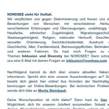
NORDSEE steht für Vielfalt.
Wir verpflichten uns gegen Diskriminierung und freuen uns ü
Bewerbungen von Menschen mit verschiedener Herkun
verschiedener Erfahrungen und Überzeugungen, unabhängig 
Hautfarbe, ethnischer Zugehörigkeit, Migrationsgeschich
Staatsangehörigkeit, Religion, nationaler Herkunft, Geschle
sexueller Orientierung, Geschlechtsidentität, Ausdruck 
Geschlechts, Alter, Familienstand, Betreuungspflichten, Behinde
und anderen Faktoren. Du hast noch Fragen zu 
Themen
Inklusion und Diversity
bei NORDSEE? Dann schre
uns eine E-Mail mit deinen Fragen an
inklusion@nordsee.com
.
Nachfolgend kannst du dich über unsere aktuellen Vakan
informieren. Spricht dich eine unserer Ausschreibungen an? 
bewirb dich gleich hier online! Aus Gründen der Nachhaltigk
bevorzugen wir Online-Bewerbungen. Bei technischen Proble
wende dich bitte an
Moritz Steinbach
.
Deine Wunschposition ist nicht dabei? Dann hast du
hier
Möglichkeit, dich für unseren JobAlert anzumelden. Sobald e