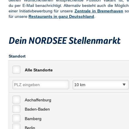
deinen Wunschkriterien entsprechende Position vakant ist, w
du per E-Mail benachrichtigt. Alternativ besteht auch die Möglich
einer Initiativbewerbung für unsere
Zentrale in Bremerhaven
so
für unsere
Restaurants in ganz Deutschland
.
Dein NORDSEE Stellenmarkt
Standort
Alle Standorte
Aschaffenburg
Baden-Baden
Bamberg
Berlin