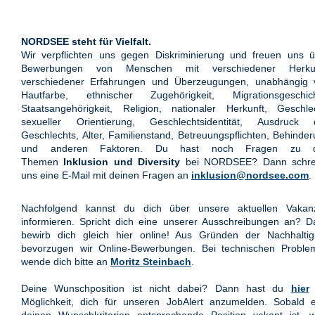
NORDSEE steht für Vielfalt.
Wir verpflichten uns gegen Diskriminierung und freuen uns ü
Bewerbungen von Menschen mit verschiedener Herkun
verschiedener Erfahrungen und Überzeugungen, unabhängig 
Hautfarbe, ethnischer Zugehörigkeit, Migrationsgeschich
Staatsangehörigkeit, Religion, nationaler Herkunft, Geschle
sexueller Orientierung, Geschlechtsidentität, Ausdruck 
Geschlechts, Alter, Familienstand, Betreuungspflichten, Behinde
und anderen Faktoren. Du hast noch Fragen zu 
Themen
Inklusion und Diversity
bei NORDSEE? Dann schre
uns eine E-Mail mit deinen Fragen an
inklusion@nordsee.com
.
Nachfolgend kannst du dich über unsere aktuellen Vakan
informieren. Spricht dich eine unserer Ausschreibungen an? 
bewirb dich gleich hier online! Aus Gründen der Nachhaltigk
bevorzugen wir Online-Bewerbungen. Bei technischen Proble
wende dich bitte an
Moritz Steinbach
.
Deine Wunschposition ist nicht dabei? Dann hast du
hier
Möglichkeit, dich für unseren JobAlert anzumelden. Sobald e