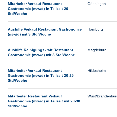
Leipzig
Mitarbeiter Verkauf Restaurant
Göppingen
Gastronomie (m/w/d) in Teilzeit 20
Leverkusen
Std/Woche
Ludwigshafen
Magdeburg
Aushilfe Verkauf Restaurant Gastronomie
Hamburg
(m/w/d) mit 9 Std/Woche
Mainz
Mannheim
Aushilfe Reinigungskraft Restaurant
Magdeburg
München
Gastronomie (m/w/d) mit 8 Std/Woche
Münster
Neu-Isenburg
Mitarbeiter Verkauf Restaurant
Hildesheim
Gastronomie (m/w/d) in Teilzeit 20-25
Neubrandenburg
Std/Woche
Neumünster
Neunkirchen
Mitarbeiter Restaurant Verkauf
Wust/Brandenbur
Gastronomie (m/w/d) in Teilzeit mit 20-30
Oldenburg
Std/Woche
Paderborn