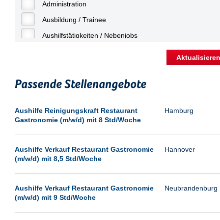
Freiburg
Administration
Geringfügige Beschäftigung
Fulda
Ausbildung / Trainee
Göppingen
Aushilfstätigkeiten / Nebenjobs
Göttingen
Kaufmännische Berufe
Aktualisiere
Günthersdorf
Management
Hamburg
Passende Stellenangebote
Sonstiges
Hannover
Vertrieb
Aushilfe Reinigungskraft Restaurant
Hamburg
Heilbronn
Gastronomie (m/w/d) mit 8 Std/Woche
Hermsdorf
Hildesheim
Aushilfe Verkauf Restaurant Gastronomie
Hannover
(m/w/d) mit 8,5 Std/Woche
Ingolstadt
Kassel
Aushilfe Verkauf Restaurant Gastronomie
Neubrandenburg
Laatzen
(m/w/d) mit 9 Std/Woche
Landau