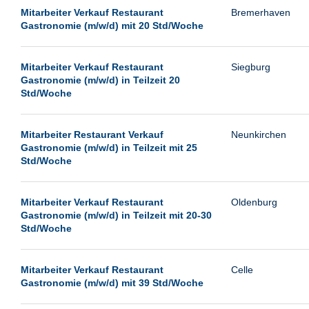
Passau
Mitarbeiter Verkauf Restaurant
Bremerhaven
Gastronomie (m/w/d) mit 20 Std/Woche
Pforzheim
Potsdam
Mitarbeiter Verkauf Restaurant
Siegburg
Remscheid
Gastronomie (m/w/d) in Teilzeit 20
Std/Woche
Schwerin
Siegburg
Mitarbeiter Restaurant Verkauf
Neunkirchen
Siegen
Gastronomie (m/w/d) in Teilzeit mit 25
Std/Woche
Ulm
Viernheim
Mitarbeiter Verkauf Restaurant
Oldenburg
Weimar
Gastronomie (m/w/d) in Teilzeit mit 20-30
Std/Woche
Weiterstadt
Wetzlar
Mitarbeiter Verkauf Restaurant
Celle
Wuppertal
Gastronomie (m/w/d) mit 39 Std/Woche
Wust/Brandenburg