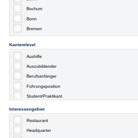
Bochum
Bonn
Bremen
Bremerhaven
Karrierelevel
Celle
Aushilfe
Chemnitz
Auszubildender
Dessau
Berufsanfänger
Dresden
Führungsposition
Düsseldorf
Student/Praktikant
Erfurt
Teilzeit
Essen
Interessengebiet
Vollzeit
Frankfurt
Restaurant
Allgemein
Frankfurt am Main
Headquarter
mit Berufserfahrung