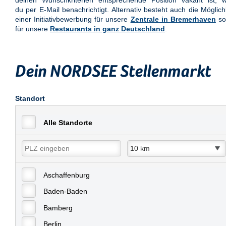
deinen Wunschkriterien entsprechende Position vakant ist, w
du per E-Mail benachrichtigt. Alternativ besteht auch die Möglich
einer Initiativbewerbung für unsere
Zentrale in Bremerhaven
so
für unsere
Restaurants in ganz Deutschland
.
Dein NORDSEE Stellenmarkt
Standort
Alle Standorte
Aschaffenburg
Baden-Baden
Bamberg
Berlin