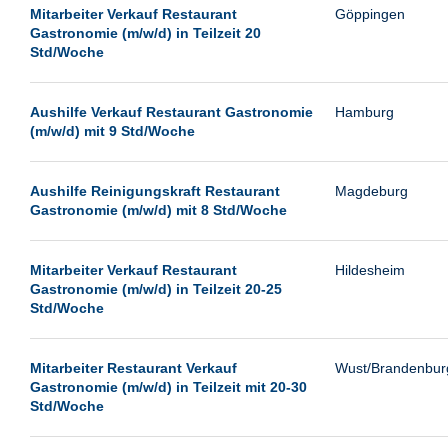
Leipzig
Mitarbeiter Verkauf Restaurant
Göppingen
Gastronomie (m/w/d) in Teilzeit 20
Leverkusen
Std/Woche
Ludwigshafen
Magdeburg
Aushilfe Verkauf Restaurant Gastronomie
Hamburg
(m/w/d) mit 9 Std/Woche
Mainz
Mannheim
Aushilfe Reinigungskraft Restaurant
Magdeburg
München
Gastronomie (m/w/d) mit 8 Std/Woche
Münster
Neu-Isenburg
Mitarbeiter Verkauf Restaurant
Hildesheim
Gastronomie (m/w/d) in Teilzeit 20-25
Neubrandenburg
Std/Woche
Neumünster
Neunkirchen
Mitarbeiter Restaurant Verkauf
Wust/Brandenbur
Gastronomie (m/w/d) in Teilzeit mit 20-30
Oldenburg
Std/Woche
Paderborn