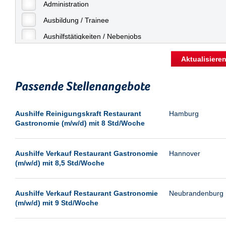
Freiburg
Administration
Geringfügige Beschäftigung
Fulda
Ausbildung / Trainee
Göppingen
Aushilfstätigkeiten / Nebenjobs
Göttingen
Kaufmännische Berufe
Aktualisiere
Günthersdorf
Management
Hamburg
Passende Stellenangebote
Sonstiges
Hannover
Vertrieb
Aushilfe Reinigungskraft Restaurant
Hamburg
Heilbronn
Gastronomie (m/w/d) mit 8 Std/Woche
Hermsdorf
Hildesheim
Aushilfe Verkauf Restaurant Gastronomie
Hannover
(m/w/d) mit 8,5 Std/Woche
Ingolstadt
Kassel
Aushilfe Verkauf Restaurant Gastronomie
Neubrandenburg
Laatzen
(m/w/d) mit 9 Std/Woche
Landau