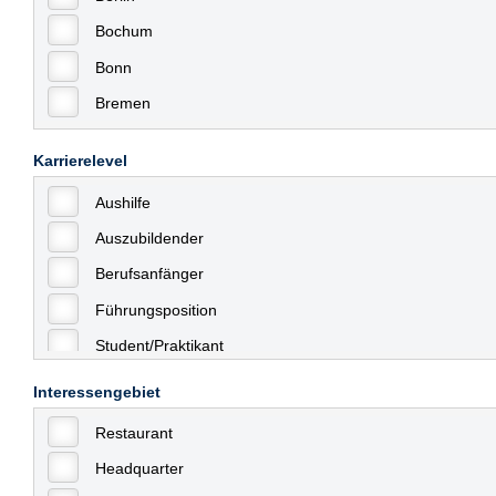
Bochum
Bonn
Bremen
Bremerhaven
Karrierelevel
Celle
Aushilfe
Chemnitz
Auszubildender
Dessau
Berufsanfänger
Dresden
Führungsposition
Düsseldorf
Student/Praktikant
Erfurt
Teilzeit
Essen
Interessengebiet
Vollzeit
Frankfurt
Restaurant
Allgemein
Frankfurt am Main
Headquarter
mit Berufserfahrung