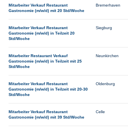
Passau
Mitarbeiter Verkauf Restaurant
Bremerhaven
Gastronomie (m/w/d) mit 20 Std/Woche
Pforzheim
Potsdam
Mitarbeiter Verkauf Restaurant
Siegburg
Remscheid
Gastronomie (m/w/d) in Teilzeit 20
Std/Woche
Schwerin
Siegburg
Mitarbeiter Restaurant Verkauf
Neunkirchen
Siegen
Gastronomie (m/w/d) in Teilzeit mit 25
Std/Woche
Ulm
Viernheim
Mitarbeiter Verkauf Restaurant
Oldenburg
Weimar
Gastronomie (m/w/d) in Teilzeit mit 20-30
Std/Woche
Weiterstadt
Wetzlar
Mitarbeiter Verkauf Restaurant
Celle
Wuppertal
Gastronomie (m/w/d) mit 39 Std/Woche
Wust/Brandenburg