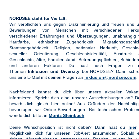
NORDSEE steht für Vielfalt.
Wir verpflichten uns gegen Diskriminierung und freuen uns ü
Bewerbungen von Menschen mit verschiedener Herkun
verschiedener Erfahrungen und Überzeugungen, unabhängig 
Hautfarbe, ethnischer Zugehörigkeit, Migrationsgeschich
Staatsangehörigkeit, Religion, nationaler Herkunft, Geschle
sexueller Orientierung, Geschlechtsidentität, Ausdruck 
Geschlechts, Alter, Familienstand, Betreuungspflichten, Behinde
und anderen Faktoren. Du hast noch Fragen zu 
Themen
Inklusion und Diversity
bei NORDSEE? Dann schre
uns eine E-Mail mit deinen Fragen an
inklusion@nordsee.com
.
Nachfolgend kannst du dich über unsere aktuellen Vakan
informieren. Spricht dich eine unserer Ausschreibungen an? 
bewirb dich gleich hier online! Aus Gründen der Nachhaltigk
bevorzugen wir Online-Bewerbungen. Bei technischen Proble
wende dich bitte an
Moritz Steinbach
.
Deine Wunschposition ist nicht dabei? Dann hast du
hier
Möglichkeit, dich für unseren JobAlert anzumelden. Sobald e