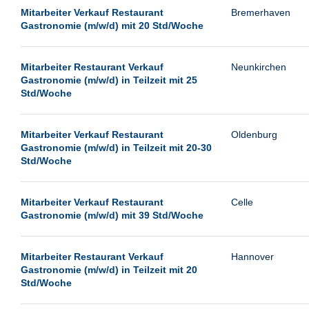
Passau
Mitarbeiter Verkauf Restaurant
Bremerhaven
Gastronomie (m/w/d) mit 20 Std/Woche
Pforzheim
Potsdam
Mitarbeiter Restaurant Verkauf
Neunkirchen
Remscheid
Gastronomie (m/w/d) in Teilzeit mit 25
Std/Woche
Schwerin
Siegen
Mitarbeiter Verkauf Restaurant
Oldenburg
Ulm
Gastronomie (m/w/d) in Teilzeit mit 20-30
Std/Woche
Viernheim
Weimar
Mitarbeiter Verkauf Restaurant
Celle
Weiterstadt
Gastronomie (m/w/d) mit 39 Std/Woche
Wetzlar
Wuppertal
Mitarbeiter Restaurant Verkauf
Hannover
Gastronomie (m/w/d) in Teilzeit mit 20
Wust/Brandenburg
Std/Woche