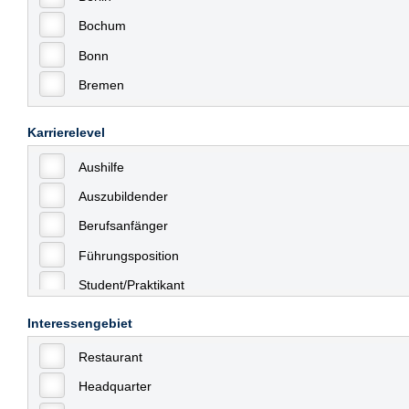
Bochum
Bonn
Bremen
Bremerhaven
Karrierelevel
Celle
Aushilfe
Chemnitz
Auszubildender
Dessau
Berufsanfänger
Dresden
Führungsposition
Düsseldorf
Student/Praktikant
Erfurt
Teilzeit
Essen
Interessengebiet
Vollzeit
Frankfurt
Restaurant
Allgemein
Frankfurt am Main
Headquarter
mit Berufserfahrung