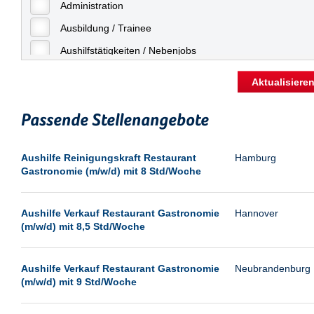
Freiburg
Administration
Geringfügige Beschäftigung
Fulda
Ausbildung / Trainee
Göppingen
Aushilfstätigkeiten / Nebenjobs
Göttingen
Kaufmännische Berufe
Aktualisiere
Günthersdorf
Management
Hamburg
Passende Stellenangebote
Sonstiges
Hannover
Vertrieb
Aushilfe Reinigungskraft Restaurant
Hamburg
Heilbronn
Gastronomie (m/w/d) mit 8 Std/Woche
Hermsdorf
Hildesheim
Aushilfe Verkauf Restaurant Gastronomie
Hannover
(m/w/d) mit 8,5 Std/Woche
Ingolstadt
Kassel
Aushilfe Verkauf Restaurant Gastronomie
Neubrandenburg
Laatzen
(m/w/d) mit 9 Std/Woche
Landau