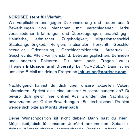
NORDSEE steht für Vielfalt.
Wir verpflichten uns gegen Diskriminierung und freuen uns ü
Bewerbungen von Menschen mit verschiedener Herkun
verschiedener Erfahrungen und Überzeugungen, unabhängig 
Hautfarbe, ethnischer Zugehörigkeit, Migrationsgeschich
Staatsangehörigkeit, Religion, nationaler Herkunft, Geschle
sexueller Orientierung, Geschlechtsidentität, Ausdruck 
Geschlechts, Alter, Familienstand, Betreuungspflichten, Behinde
und anderen Faktoren. Du hast noch Fragen zu 
Themen
Inklusion und Diversity
bei NORDSEE? Dann schre
uns eine E-Mail mit deinen Fragen an
inklusion@nordsee.com
.
Nachfolgend kannst du dich über unsere aktuellen Vakan
informieren. Spricht dich eine unserer Ausschreibungen an? 
bewirb dich gleich hier online! Aus Gründen der Nachhaltigk
bevorzugen wir Online-Bewerbungen. Bei technischen Proble
wende dich bitte an
Moritz Steinbach
.
Deine Wunschposition ist nicht dabei? Dann hast du
hier
Möglichkeit, dich für unseren JobAlert anzumelden. Sobald e