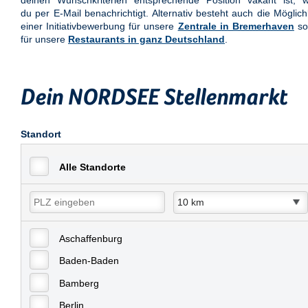
deinen Wunschkriterien entsprechende Position vakant ist, w
du per E-Mail benachrichtigt. Alternativ besteht auch die Möglich
einer Initiativbewerbung für unsere
Zentrale in Bremerhaven
so
für unsere
Restaurants in ganz Deutschland
.
Dein NORDSEE Stellenmarkt
Standort
Alle Standorte
Aschaffenburg
Baden-Baden
Bamberg
Berlin