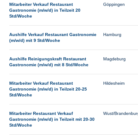
Leipzig
Mitarbeiter Verkauf Restaurant
Göppingen
Gastronomie (m/w/d) in Teilzeit 20
Leverkusen
Std/Woche
Ludwigshafen
Magdeburg
Aushilfe Verkauf Restaurant Gastronomie
Hamburg
(m/w/d) mit 9 Std/Woche
Mainz
Mannheim
Aushilfe Reinigungskraft Restaurant
Magdeburg
München
Gastronomie (m/w/d) mit 8 Std/Woche
Münster
Neu-Isenburg
Mitarbeiter Verkauf Restaurant
Hildesheim
Gastronomie (m/w/d) in Teilzeit 20-25
Neubrandenburg
Std/Woche
Neumünster
Neunkirchen
Mitarbeiter Restaurant Verkauf
Wust/Brandenbur
Gastronomie (m/w/d) in Teilzeit mit 20-30
Oldenburg
Std/Woche
Paderborn