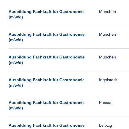
Passau
Ausbildung Fachkraft für Gastronomie
München
Pforzheim
(m/w/d)
Potsdam
Remscheid
Ausbildung Fachkraft für Gastronomie
München
(m/w/d)
Schwerin
Siegburg
Ausbildung Fachkraft für Gastronomie
München
Siegen
(m/w/d)
Ulm
Viernheim
Ausbildung Fachkraft für Gastronomie
Ingolstadt
(m/w/d)
Weimar
Weiterstadt
Ausbildung Fachkraft für Gastronomie
Passau
Wetzlar
(m/w/d)
Wuppertal
Wust/Brandenburg
Ausbildung Fachkraft für Gastronomie
Leipzig