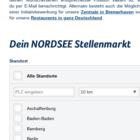
deinen Wunschkriterien entsprechende Position vakant ist, w
du per E-Mail benachrichtigt. Alternativ besteht auch die Möglich
einer Initiativbewerbung für unsere
Zentrale in Bremerhaven
so
für unsere
Restaurants in ganz Deutschland
.
Dein NORDSEE Stellenmarkt
Standort
Alle Standorte
Aschaffenburg
Baden-Baden
Bamberg
Berlin