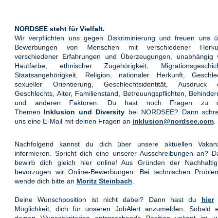
NORDSEE steht für Vielfalt.
Wir verpflichten uns gegen Diskriminierung und freuen uns ü
Bewerbungen von Menschen mit verschiedener Herkun
verschiedener Erfahrungen und Überzeugungen, unabhängig 
Hautfarbe, ethnischer Zugehörigkeit, Migrationsgeschich
Staatsangehörigkeit, Religion, nationaler Herkunft, Geschle
sexueller Orientierung, Geschlechtsidentität, Ausdruck 
Geschlechts, Alter, Familienstand, Betreuungspflichten, Behinde
und anderen Faktoren. Du hast noch Fragen zu 
Themen
Inklusion und Diversity
bei NORDSEE? Dann schre
uns eine E-Mail mit deinen Fragen an
inklusion@nordsee.com
.
Nachfolgend kannst du dich über unsere aktuellen Vakan
informieren. Spricht dich eine unserer Ausschreibungen an? 
bewirb dich gleich hier online! Aus Gründen der Nachhaltigk
bevorzugen wir Online-Bewerbungen. Bei technischen Proble
wende dich bitte an
Moritz Steinbach
.
Deine Wunschposition ist nicht dabei? Dann hast du
hier
Möglichkeit, dich für unseren JobAlert anzumelden. Sobald e