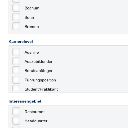
Bochum
Bonn
Bremen
Bremerhaven
Karrierelevel
Celle
Aushilfe
Chemnitz
Auszubildender
Dessau
Berufsanfänger
Dresden
Führungsposition
Düsseldorf
Student/Praktikant
Erfurt
Teilzeit
Essen
Interessengebiet
Vollzeit
Frankfurt
Restaurant
Allgemein
Frankfurt am Main
Headquarter
mit Berufserfahrung