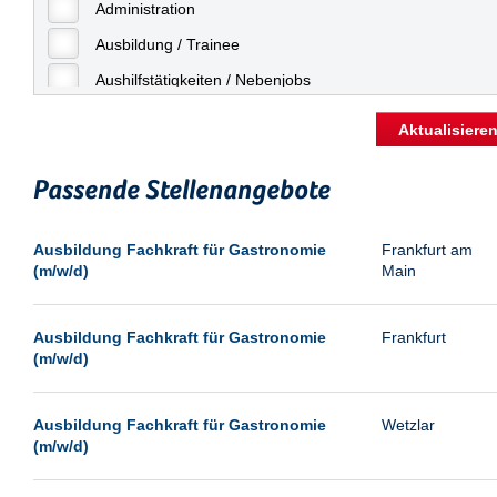
Freiburg
Administration
Geringfügige Beschäftigung
Fulda
Ausbildung / Trainee
Göppingen
Aushilfstätigkeiten / Nebenjobs
Göttingen
Kaufmännische Berufe
Aktualisiere
Günthersdorf
Management
Hamburg
Passende Stellenangebote
Sonstiges
Hannover
Vertrieb
Ausbildung Fachkraft für Gastronomie
Frankfurt am
Heilbronn
(m/w/d)
Main
Hermsdorf
Hildesheim
Ausbildung Fachkraft für Gastronomie
Frankfurt
(m/w/d)
Ingolstadt
Kassel
Ausbildung Fachkraft für Gastronomie
Wetzlar
Laatzen
(m/w/d)
Landau