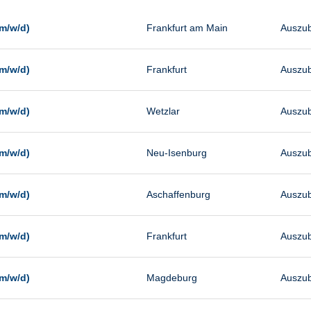
Management
Sonstiges
m/w/d)
Frankfurt am Main
Auszub
Vertrieb
m/w/d)
Frankfurt
Auszub
m/w/d)
Wetzlar
Auszub
m/w/d)
Neu-Isenburg
Auszub
m/w/d)
Aschaffenburg
Auszub
m/w/d)
Frankfurt
Auszub
m/w/d)
Magdeburg
Auszub