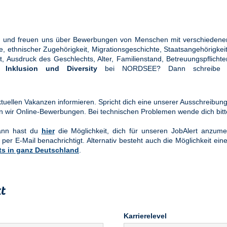
ung und freuen uns über Bewerbungen von Menschen mit verschiedener
ethnischer Zugehörigkeit, Migrationsgeschichte, Staatsangehörigkeit, 
tät, Ausdruck des Geschlechts, Alter, Familienstand, Betreuungspflic
en
Inklusion und Diversity
bei NORDSEE? Dann schreibe u
uellen Vakanzen informieren. Spricht dich eine unserer Ausschreibung
n wir Online-Bewerbungen. Bei technischen Problemen wende dich bit
Dann hast du
hier
die Möglichkeit, dich für unseren JobAlert anzume
 per E-Mail benachrichtigt. Alternativ besteht auch die Möglichkeit ein
ts in ganz Deutschland
.
t
Karrierelevel