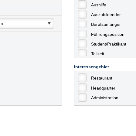
Aushilfe
Auszubildender
Berufsanfänger
Führungsposition
Student/Praktikant
Teilzeit
Vollzeit
Interessengebiet
Allgemein
Restaurant
mit Berufserfahrung
Headquarter
Geringfügige Beschäft
Administration
Ausbildung / Trainee
Aushilfstätigkeiten / N
Kaufmännische Berufe