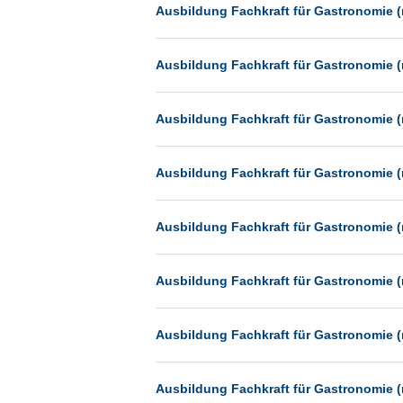
Heilbronn
Ausbildung Fachkraft für Gastronomie (
Hermsdorf
Ausbildung Fachkraft für Gastronomie (
Hildesheim
Ingolstadt
Ausbildung Fachkraft für Gastronomie (
Kassel
Laatzen
Ausbildung Fachkraft für Gastronomie (
Landau
Leipzig
Ausbildung Fachkraft für Gastronomie (
Leverkusen
Ludwigshafen
Ausbildung Fachkraft für Gastronomie (
Magdeburg
Mainz
Ausbildung Fachkraft für Gastronomie (
Mannheim
München
Ausbildung Fachkraft für Gastronomie (