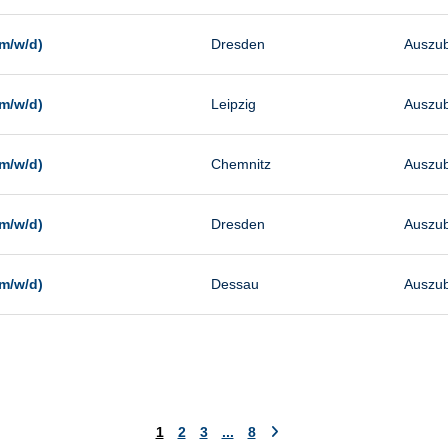
m/w/d)
Dresden
Auszub
m/w/d)
Leipzig
Auszub
m/w/d)
Chemnitz
Auszub
m/w/d)
Dresden
Auszub
m/w/d)
Dessau
Auszub
1
2
3
...
8