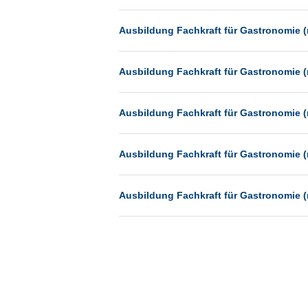
Münster
Ausbildung Fachkraft für Gastronomie (
Neu-Isenburg
Neubrandenburg
Ausbildung Fachkraft für Gastronomie (
Neumünster
Neunkirchen
Ausbildung Fachkraft für Gastronomie (
Oldenburg
Paderborn
Ausbildung Fachkraft für Gastronomie (
Passau
Pforzheim
Ausbildung Fachkraft für Gastronomie (
Potsdam
Remscheid
Schwerin
Siegburg
Siegen