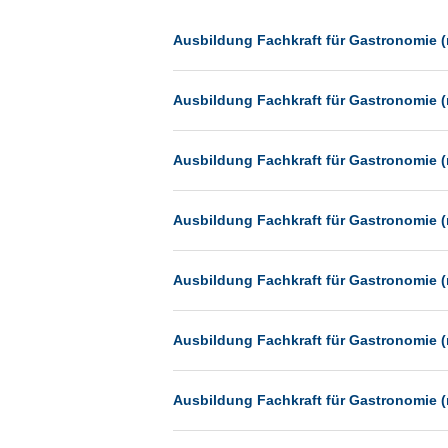
Dessau
Dresden
Ausbildung Fachkraft für Gastronomie (
Düsseldorf
Ausbildung Fachkraft für Gastronomie (
Erfurt
Essen
Ausbildung Fachkraft für Gastronomie (
Frankfurt
Frankfurt am Main
Ausbildung Fachkraft für Gastronomie (
Freiburg
Fulda
Ausbildung Fachkraft für Gastronomie (
Göppingen
Göttingen
Ausbildung Fachkraft für Gastronomie (
Günthersdorf
Hamburg
Ausbildung Fachkraft für Gastronomie (
Hannover