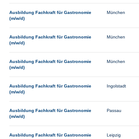
Paderborn
Ausbildung Fachkraft für Gastronomie
München
Passau
(m/w/d)
Pforzheim
Potsdam
Ausbildung Fachkraft für Gastronomie
München
(m/w/d)
Remscheid
Schwerin
Ausbildung Fachkraft für Gastronomie
München
Siegen
(m/w/d)
Ulm
Viernheim
Ausbildung Fachkraft für Gastronomie
Ingolstadt
(m/w/d)
Weimar
Weiterstadt
Ausbildung Fachkraft für Gastronomie
Passau
Wetzlar
(m/w/d)
Wuppertal
Wust/Brandenburg
Ausbildung Fachkraft für Gastronomie
Leipzig