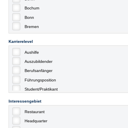
Bochum
Bonn
Bremen
Bremerhaven
Karrierelevel
Celle
Aushilfe
Chemnitz
Auszubildender
Dessau
Berufsanfänger
Dresden
Führungsposition
Düsseldorf
Student/Praktikant
Erfurt
Teilzeit
Essen
Interessengebiet
Vollzeit
Frankfurt
Restaurant
Allgemein
Frankfurt am Main
Headquarter
mit Berufserfahrung