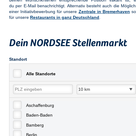
deinen Wunschkriterien entsprechende Position vakant ist, w
du per E-Mail benachrichtigt. Alternativ besteht auch die Möglich
einer Initiativbewerbung für unsere
Zentrale in Bremerhaven
so
für unsere
Restaurants in ganz Deutschland
.
Dein NORDSEE Stellenmarkt
Standort
Alle Standorte
Aschaffenburg
Baden-Baden
Bamberg
Berlin