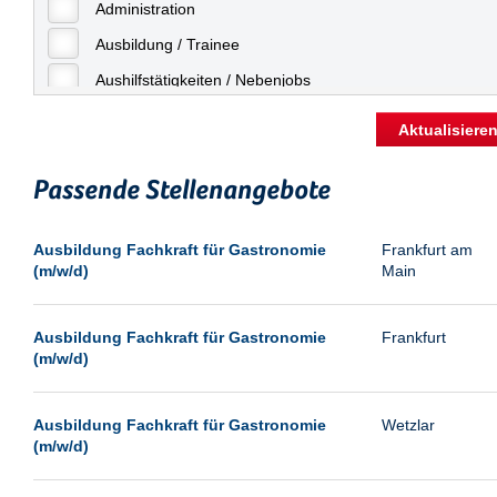
Freiburg
Administration
Geringfügige Beschäftigung
Fulda
Ausbildung / Trainee
Göppingen
Aushilfstätigkeiten / Nebenjobs
Göttingen
Kaufmännische Berufe
Aktualisiere
Günthersdorf
Management
Hamburg
Passende Stellenangebote
Sonstiges
Hannover
Vertrieb
Ausbildung Fachkraft für Gastronomie
Frankfurt am
Heilbronn
(m/w/d)
Main
Hermsdorf
Hildesheim
Ausbildung Fachkraft für Gastronomie
Frankfurt
(m/w/d)
Ingolstadt
Karlsruhe
Ausbildung Fachkraft für Gastronomie
Wetzlar
Kassel
(m/w/d)
Laatzen