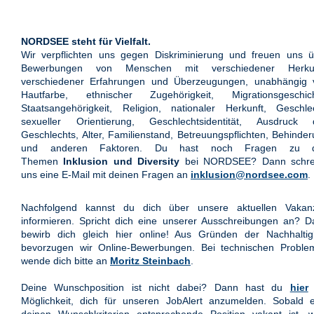
NORDSEE steht für Vielfalt.
Wir verpflichten uns gegen Diskriminierung und freuen uns ü
Bewerbungen von Menschen mit verschiedener Herkun
verschiedener Erfahrungen und Überzeugungen, unabhängig 
Hautfarbe, ethnischer Zugehörigkeit, Migrationsgeschich
Staatsangehörigkeit, Religion, nationaler Herkunft, Geschle
sexueller Orientierung, Geschlechtsidentität, Ausdruck 
Geschlechts, Alter, Familienstand, Betreuungspflichten, Behinde
und anderen Faktoren. Du hast noch Fragen zu 
Themen
Inklusion und Diversity
bei NORDSEE? Dann schre
uns eine E-Mail mit deinen Fragen an
inklusion@nordsee.com
.
Nachfolgend kannst du dich über unsere aktuellen Vakan
informieren. Spricht dich eine unserer Ausschreibungen an? 
bewirb dich gleich hier online! Aus Gründen der Nachhaltigk
bevorzugen wir Online-Bewerbungen. Bei technischen Proble
wende dich bitte an
Moritz Steinbach
.
Deine Wunschposition ist nicht dabei? Dann hast du
hier
Möglichkeit, dich für unseren JobAlert anzumelden. Sobald e