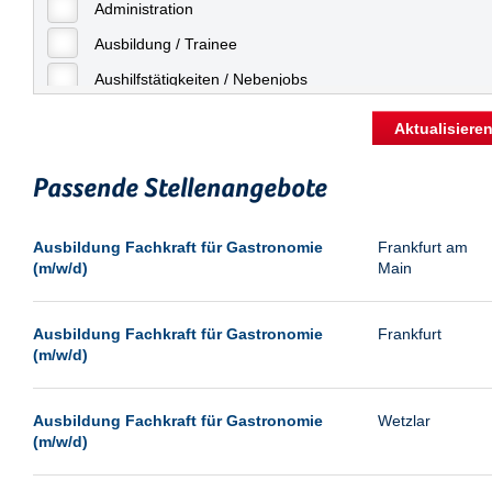
Freiburg
Administration
Geringfügige Beschäftigung
Fulda
Ausbildung / Trainee
Göppingen
Aushilfstätigkeiten / Nebenjobs
Göttingen
Kaufmännische Berufe
Aktualisiere
Günthersdorf
Management
Hamburg
Passende Stellenangebote
Sonstiges
Hannover
Vertrieb
Ausbildung Fachkraft für Gastronomie
Frankfurt am
Heilbronn
(m/w/d)
Main
Hermsdorf
Hildesheim
Ausbildung Fachkraft für Gastronomie
Frankfurt
(m/w/d)
Ingolstadt
Kassel
Ausbildung Fachkraft für Gastronomie
Wetzlar
Laatzen
(m/w/d)
Landau