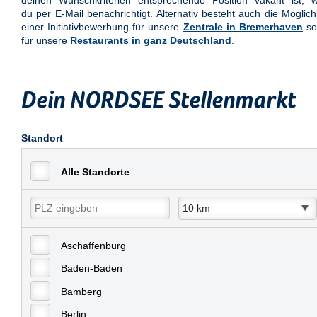
deinen Wunschkriterien entsprechende Position vakant ist, w
du per E-Mail benachrichtigt. Alternativ besteht auch die Möglich
einer Initiativbewerbung für unsere
Zentrale in Bremerhaven
so
für unsere
Restaurants in ganz Deutschland
.
Dein NORDSEE Stellenmarkt
Standort
Alle Standorte
Aschaffenburg
Baden-Baden
Bamberg
Berlin