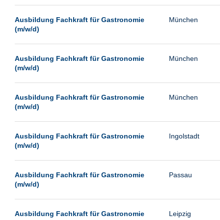
Passau
Ausbildung Fachkraft für Gastronomie
München
Pforzheim
(m/w/d)
Potsdam
Remscheid
Ausbildung Fachkraft für Gastronomie
München
(m/w/d)
Schwerin
Siegen
Ausbildung Fachkraft für Gastronomie
München
Ulm
(m/w/d)
Viernheim
Weimar
Ausbildung Fachkraft für Gastronomie
Ingolstadt
(m/w/d)
Weiterstadt
Wetzlar
Ausbildung Fachkraft für Gastronomie
Passau
Wuppertal
(m/w/d)
Wust/Brandenburg
Ausbildung Fachkraft für Gastronomie
Leipzig