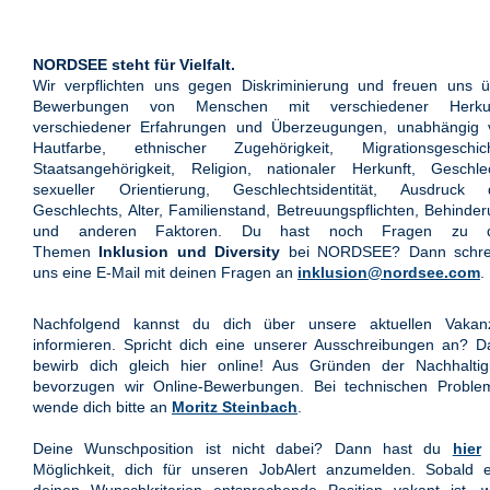
NORDSEE steht für Vielfalt.
Wir verpflichten uns gegen Diskriminierung und freuen uns ü
Bewerbungen von Menschen mit verschiedener Herkun
verschiedener Erfahrungen und Überzeugungen, unabhängig 
Hautfarbe, ethnischer Zugehörigkeit, Migrationsgeschich
Staatsangehörigkeit, Religion, nationaler Herkunft, Geschle
sexueller Orientierung, Geschlechtsidentität, Ausdruck 
Geschlechts, Alter, Familienstand, Betreuungspflichten, Behinde
und anderen Faktoren. Du hast noch Fragen zu 
Themen
Inklusion und Diversity
bei NORDSEE? Dann schre
uns eine E-Mail mit deinen Fragen an
inklusion@nordsee.com
.
Nachfolgend kannst du dich über unsere aktuellen Vakan
informieren. Spricht dich eine unserer Ausschreibungen an? 
bewirb dich gleich hier online! Aus Gründen der Nachhaltigk
bevorzugen wir Online-Bewerbungen. Bei technischen Proble
wende dich bitte an
Moritz Steinbach
.
Deine Wunschposition ist nicht dabei? Dann hast du
hier
Möglichkeit, dich für unseren JobAlert anzumelden. Sobald e