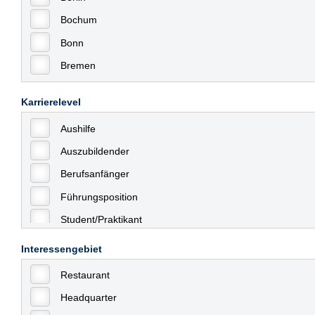
Bochum
Bonn
Bremen
Bremerhaven
Karrierelevel
Celle
Aushilfe
Chemnitz
Auszubildender
Dessau
Berufsanfänger
Dresden
Führungsposition
Düsseldorf
Student/Praktikant
Erfurt
Teilzeit
Essen
Interessengebiet
Vollzeit
Frankfurt
Restaurant
Allgemein
Frankfurt am Main
Headquarter
mit Berufserfahrung