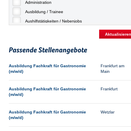
Freiburg
Administration
Geringfügige Beschäftigung
Fulda
Ausbildung / Trainee
Göppingen
Aushilfstätigkeiten / Nebenjobs
Göttingen
Kaufmännische Berufe
Aktualisiere
Günthersdorf
Management
Hamburg
Passende Stellenangebote
Sonstiges
Hannover
Vertrieb
Ausbildung Fachkraft für Gastronomie
Frankfurt am
Heilbronn
(m/w/d)
Main
Hermsdorf
Hildesheim
Ausbildung Fachkraft für Gastronomie
Frankfurt
(m/w/d)
Ingolstadt
Kassel
Ausbildung Fachkraft für Gastronomie
Wetzlar
Laatzen
(m/w/d)
Landau