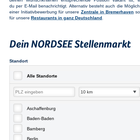
deinen Wunschkriterien entsprechende Position vakant ist, w
du per E-Mail benachrichtigt. Alternativ besteht auch die Möglich
einer Initiativbewerbung für unsere
Zentrale in Bremerhaven
so
für unsere
Restaurants in ganz Deutschland
.
Dein NORDSEE Stellenmarkt
Standort
Alle Standorte
Aschaffenburg
Baden-Baden
Bamberg
Berlin