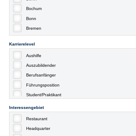
Bochum
Bonn
Bremen
Bremerhaven
Karrierelevel
Celle
Aushilfe
Chemnitz
Auszubildender
Dessau
Berufsanfänger
Dresden
Führungsposition
Düsseldorf
Student/Praktikant
Erfurt
Teilzeit
Essen
Interessengebiet
Vollzeit
Frankfurt
Restaurant
Allgemein
Frankfurt am Main
Headquarter
mit Berufserfahrung