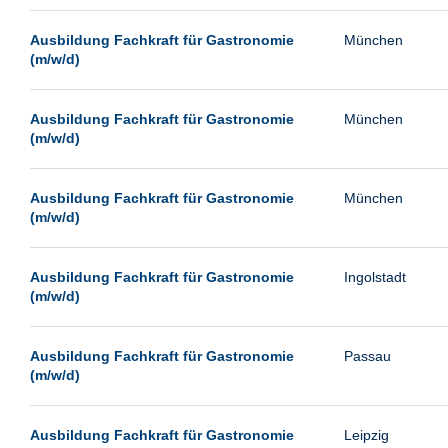
Passau
Ausbildung Fachkraft für Gastronomie
München
Pforzheim
(m/w/d)
Potsdam
Remscheid
Ausbildung Fachkraft für Gastronomie
München
(m/w/d)
Schwerin
Siegburg
Ausbildung Fachkraft für Gastronomie
München
Siegen
(m/w/d)
Ulm
Viernheim
Ausbildung Fachkraft für Gastronomie
Ingolstadt
(m/w/d)
Weimar
Weiterstadt
Ausbildung Fachkraft für Gastronomie
Passau
Wetzlar
(m/w/d)
Wuppertal
Wust/Brandenburg
Ausbildung Fachkraft für Gastronomie
Leipzig