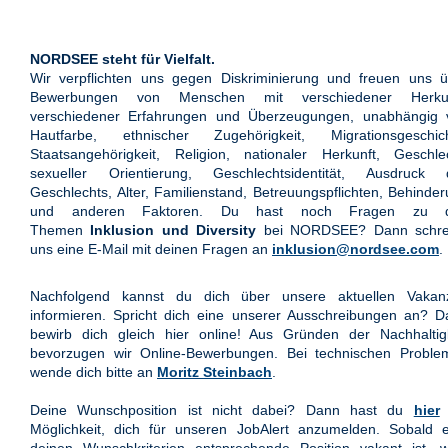
NORDSEE steht für Vielfalt.
Wir verpflichten uns gegen Diskriminierung und freuen uns ü
Bewerbungen von Menschen mit verschiedener Herkun
verschiedener Erfahrungen und Überzeugungen, unabhängig 
Hautfarbe, ethnischer Zugehörigkeit, Migrationsgeschich
Staatsangehörigkeit, Religion, nationaler Herkunft, Geschle
sexueller Orientierung, Geschlechtsidentität, Ausdruck 
Geschlechts, Alter, Familienstand, Betreuungspflichten, Behinde
und anderen Faktoren. Du hast noch Fragen zu 
Themen
Inklusion und Diversity
bei NORDSEE? Dann schre
uns eine E-Mail mit deinen Fragen an
inklusion@nordsee.com
.
Nachfolgend kannst du dich über unsere aktuellen Vakan
informieren. Spricht dich eine unserer Ausschreibungen an? 
bewirb dich gleich hier online! Aus Gründen der Nachhaltigk
bevorzugen wir Online-Bewerbungen. Bei technischen Proble
wende dich bitte an
Moritz Steinbach
.
Deine Wunschposition ist nicht dabei? Dann hast du
hier
Möglichkeit, dich für unseren JobAlert anzumelden. Sobald e