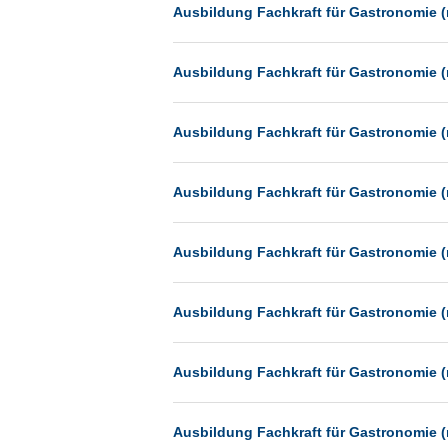
Heilbronn
Ausbildung Fachkraft für Gastronomie (
Hermsdorf
Ausbildung Fachkraft für Gastronomie (
Hildesheim
Ingolstadt
Ausbildung Fachkraft für Gastronomie (
Kassel
Laatzen
Ausbildung Fachkraft für Gastronomie (
Landau
Leipzig
Ausbildung Fachkraft für Gastronomie (
Leverkusen
Ludwigshafen
Ausbildung Fachkraft für Gastronomie (
Magdeburg
Mainz
Ausbildung Fachkraft für Gastronomie (
Mannheim
München
Ausbildung Fachkraft für Gastronomie (