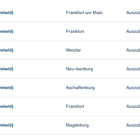
Management
Sonstiges
m/w/d)
Frankfurt am Main
Auszub
Vertrieb
m/w/d)
Frankfurt
Auszub
m/w/d)
Wetzlar
Auszub
m/w/d)
Neu-Isenburg
Auszub
m/w/d)
Aschaffenburg
Auszub
m/w/d)
Frankfurt
Auszub
m/w/d)
Magdeburg
Auszub