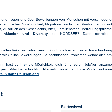
ung und freuen uns über Bewerbungen von Menschen mit verschiedener
ethnischer Zugehörigkeit, Migrationsgeschichte, Staatsangehörigkeit, 
tät, Ausdruck des Geschlechts, Alter, Familienstand, Betreuungspflic
en
Inklusion und Diversity
bei NORDSEE? Dann schreibe u
uellen Vakanzen informieren. Spricht dich eine unserer Ausschreibung
n wir Online-Bewerbungen. Bei technischen Problemen wende dich bit
Dann hast du
hier
die Möglichkeit, dich für unseren JobAlert anzume
 per E-Mail benachrichtigt. Alternativ besteht auch die Möglichkeit ein
ts in ganz Deutschland
.
t
Karrierelevel