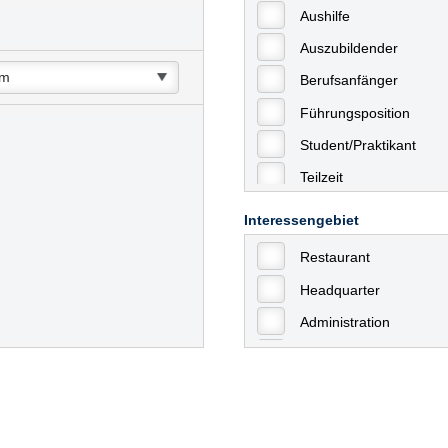
Aushilfe
Auszubildender
Berufsanfänger
Führungsposition
Student/Praktikant
Teilzeit
Vollzeit
Interessengebiet
Allgemein
Restaurant
mit Berufserfahrung
Headquarter
Geringfügige Beschäft
Administration
Ausbildung / Trainee
Aushilfstätigkeiten / N
Kaufmännische Berufe