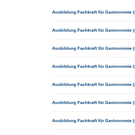
Dessau
Dresden
Ausbildung Fachkraft für Gastronomie (
Düsseldorf
Ausbildung Fachkraft für Gastronomie (
Erfurt
Essen
Ausbildung Fachkraft für Gastronomie (
Frankfurt
Frankfurt am Main
Ausbildung Fachkraft für Gastronomie (
Freiburg
Fulda
Ausbildung Fachkraft für Gastronomie (
Göppingen
Göttingen
Ausbildung Fachkraft für Gastronomie (
Günthersdorf
Hamburg
Ausbildung Fachkraft für Gastronomie (
Hannover