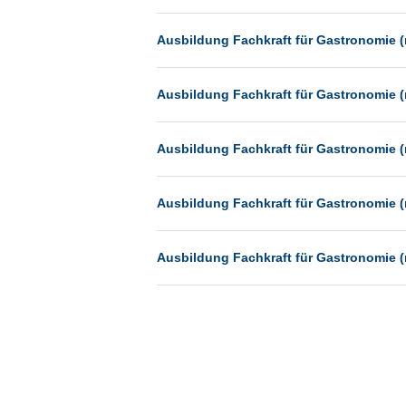
Münster
Ausbildung Fachkraft für Gastronomie (
Neu-Isenburg
Neubrandenburg
Ausbildung Fachkraft für Gastronomie (
Neumünster
Neunkirchen
Ausbildung Fachkraft für Gastronomie (
Oldenburg
Paderborn
Ausbildung Fachkraft für Gastronomie (
Passau
Pforzheim
Ausbildung Fachkraft für Gastronomie (
Potsdam
Remscheid
Schwerin
Siegburg
Siegen