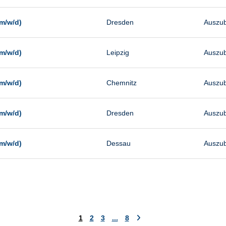
m/w/d)
Dresden
Auszub
m/w/d)
Leipzig
Auszub
m/w/d)
Chemnitz
Auszub
m/w/d)
Dresden
Auszub
m/w/d)
Dessau
Auszub
1
2
3
...
8