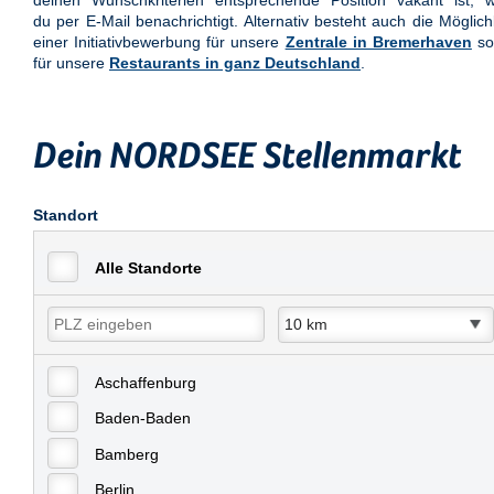
deinen Wunschkriterien entsprechende Position vakant ist, w
du per E-Mail benachrichtigt. Alternativ besteht auch die Möglich
einer Initiativbewerbung für unsere
Zentrale in Bremerhaven
so
für unsere
Restaurants in ganz Deutschland
.
Dein NORDSEE Stellenmarkt
Standort
Alle Standorte
Aschaffenburg
Baden-Baden
Bamberg
Berlin