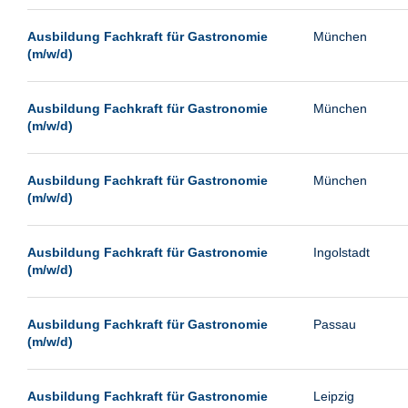
Passau
Ausbildung Fachkraft für Gastronomie
München
Pforzheim
(m/w/d)
Potsdam
Remscheid
Ausbildung Fachkraft für Gastronomie
München
(m/w/d)
Schwerin
Siegburg
Ausbildung Fachkraft für Gastronomie
München
Siegen
(m/w/d)
Ulm
Viernheim
Ausbildung Fachkraft für Gastronomie
Ingolstadt
(m/w/d)
Weimar
Weiterstadt
Ausbildung Fachkraft für Gastronomie
Passau
Wetzlar
(m/w/d)
Wuppertal
Wust/Brandenburg
Ausbildung Fachkraft für Gastronomie
Leipzig