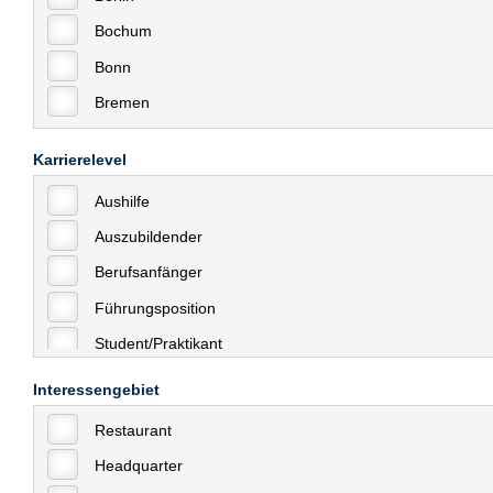
Bochum
Bonn
Bremen
Bremerhaven
Karrierelevel
Celle
Aushilfe
Chemnitz
Auszubildender
Dessau
Berufsanfänger
Dresden
Führungsposition
Düsseldorf
Student/Praktikant
Erfurt
Teilzeit
Essen
Interessengebiet
Vollzeit
Frankfurt
Restaurant
Allgemein
Frankfurt am Main
Headquarter
mit Berufserfahrung