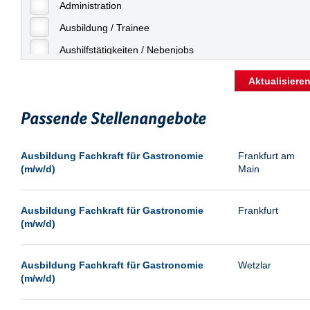
Freiburg
Administration
Geringfügige Beschäftigung
Fulda
Ausbildung / Trainee
Göppingen
Aushilfstätigkeiten / Nebenjobs
Göttingen
Kaufmännische Berufe
Aktualisiere
Günthersdorf
Management
Hamburg
Passende Stellenangebote
Sonstiges
Hannover
Vertrieb
Ausbildung Fachkraft für Gastronomie
Frankfurt am
Heilbronn
(m/w/d)
Main
Hermsdorf
Hildesheim
Ausbildung Fachkraft für Gastronomie
Frankfurt
(m/w/d)
Ingolstadt
Kassel
Ausbildung Fachkraft für Gastronomie
Wetzlar
Laatzen
(m/w/d)
Landau