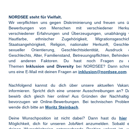
NORDSEE steht für Vielfalt.
Wir verpflichten uns gegen Diskriminierung und freuen uns ü
Bewerbungen von Menschen mit verschiedener Herkun
verschiedener Erfahrungen und Überzeugungen, unabhängig 
Hautfarbe, ethnischer Zugehörigkeit, Migrationsgeschich
Staatsangehörigkeit, Religion, nationaler Herkunft, Geschle
sexueller Orientierung, Geschlechtsidentität, Ausdruck 
Geschlechts, Alter, Familienstand, Betreuungspflichten, Behinde
und anderen Faktoren. Du hast noch Fragen zu 
Themen
Inklusion und Diversity
bei NORDSEE? Dann schre
uns eine E-Mail mit deinen Fragen an
inklusion@nordsee.com
.
Nachfolgend kannst du dich über unsere aktuellen Vakan
informieren. Spricht dich eine unserer Ausschreibungen an? 
bewirb dich gleich hier online! Aus Gründen der Nachhaltigk
bevorzugen wir Online-Bewerbungen. Bei technischen Proble
wende dich bitte an
Moritz Steinbach
.
Deine Wunschposition ist nicht dabei? Dann hast du
hier
Möglichkeit, dich für unseren JobAlert anzumelden. Sobald e