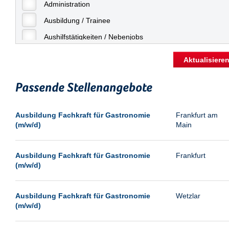
Freiburg
Administration
Geringfügige Beschäftigung
Fulda
Ausbildung / Trainee
Göppingen
Aushilfstätigkeiten / Nebenjobs
Göttingen
Kaufmännische Berufe
Aktualisiere
Günthersdorf
Management
Hamburg
Passende Stellenangebote
Sonstiges
Hannover
Vertrieb
Ausbildung Fachkraft für Gastronomie
Frankfurt am
Heilbronn
(m/w/d)
Main
Hermsdorf
Hildesheim
Ausbildung Fachkraft für Gastronomie
Frankfurt
(m/w/d)
Ingolstadt
Kassel
Ausbildung Fachkraft für Gastronomie
Wetzlar
Laatzen
(m/w/d)
Landau