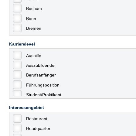
Bochum
Bonn
Bremen
Bremerhaven
Karrierelevel
Celle
Aushilfe
Chemnitz
Auszubildender
Dessau
Berufsanfänger
Dresden
Führungsposition
Düsseldorf
Student/Praktikant
Erfurt
Teilzeit
Essen
Interessengebiet
Vollzeit
Frankfurt
Restaurant
Allgemein
Frankfurt am Main
Headquarter
mit Berufserfahrung