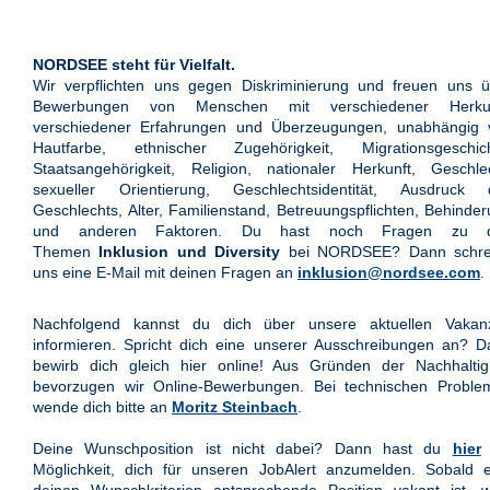
NORDSEE steht für Vielfalt.
Wir verpflichten uns gegen Diskriminierung und freuen uns ü
Bewerbungen von Menschen mit verschiedener Herkun
verschiedener Erfahrungen und Überzeugungen, unabhängig 
Hautfarbe, ethnischer Zugehörigkeit, Migrationsgeschich
Staatsangehörigkeit, Religion, nationaler Herkunft, Geschle
sexueller Orientierung, Geschlechtsidentität, Ausdruck 
Geschlechts, Alter, Familienstand, Betreuungspflichten, Behinde
und anderen Faktoren. Du hast noch Fragen zu 
Themen
Inklusion und Diversity
bei NORDSEE? Dann schre
uns eine E-Mail mit deinen Fragen an
inklusion@nordsee.com
.
Nachfolgend kannst du dich über unsere aktuellen Vakan
informieren. Spricht dich eine unserer Ausschreibungen an? 
bewirb dich gleich hier online! Aus Gründen der Nachhaltigk
bevorzugen wir Online-Bewerbungen. Bei technischen Proble
wende dich bitte an
Moritz Steinbach
.
Deine Wunschposition ist nicht dabei? Dann hast du
hier
Möglichkeit, dich für unseren JobAlert anzumelden. Sobald e