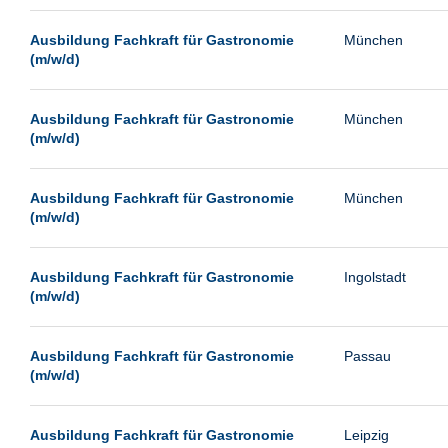
Passau
Ausbildung Fachkraft für Gastronomie
München
Pforzheim
(m/w/d)
Potsdam
Remscheid
Ausbildung Fachkraft für Gastronomie
München
(m/w/d)
Schwerin
Siegburg
Ausbildung Fachkraft für Gastronomie
München
Siegen
(m/w/d)
Ulm
Viernheim
Ausbildung Fachkraft für Gastronomie
Ingolstadt
(m/w/d)
Weimar
Weiterstadt
Ausbildung Fachkraft für Gastronomie
Passau
Wetzlar
(m/w/d)
Wuppertal
Wust/Brandenburg
Ausbildung Fachkraft für Gastronomie
Leipzig