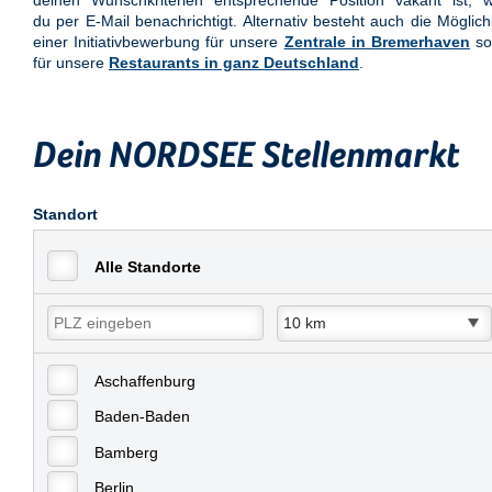
deinen Wunschkriterien entsprechende Position vakant ist, w
du per E-Mail benachrichtigt. Alternativ besteht auch die Möglich
einer Initiativbewerbung für unsere
Zentrale in Bremerhaven
so
für unsere
Restaurants in ganz Deutschland
.
Dein NORDSEE Stellenmarkt
Standort
Alle Standorte
Aschaffenburg
Baden-Baden
Bamberg
Berlin