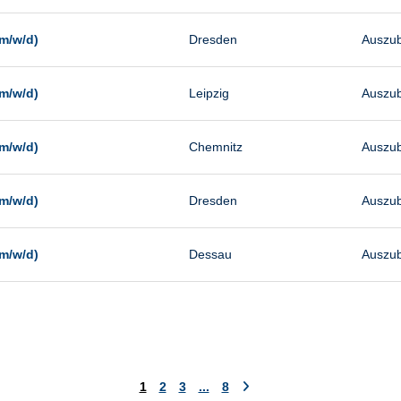
m/w/d)
Dresden
Auszub
m/w/d)
Leipzig
Auszub
m/w/d)
Chemnitz
Auszub
m/w/d)
Dresden
Auszub
m/w/d)
Dessau
Auszub
1
2
3
...
8