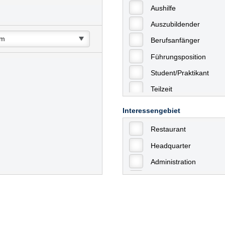
Aushilfe
Auszubildender
Berufsanfänger
Führungsposition
Student/Praktikant
Teilzeit
Vollzeit
Interessengebiet
Allgemein
Restaurant
mit Berufserfahrung
Headquarter
Geringfügige Beschäft
Administration
Ausbildung / Trainee
Aushilfstätigkeiten / N
Kaufmännische Berufe