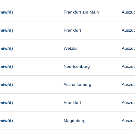
Management
Sonstiges
m/w/d)
Frankfurt am Main
Auszub
Vertrieb
m/w/d)
Frankfurt
Auszub
m/w/d)
Wetzlar
Auszub
m/w/d)
Neu-Isenburg
Auszub
m/w/d)
Aschaffenburg
Auszub
m/w/d)
Frankfurt
Auszub
m/w/d)
Magdeburg
Auszub