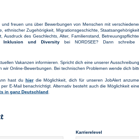
ung und freuen uns über Bewerbungen von Menschen mit verschiedener
ethnischer Zugehörigkeit, Migrationsgeschichte, Staatsangehörigkeit, 
tät, Ausdruck des Geschlechts, Alter, Familienstand, Betreuungspflic
en
Inklusion und Diversity
bei NORDSEE? Dann schreibe u
uellen Vakanzen informieren. Spricht dich eine unserer Ausschreibung
n wir Online-Bewerbungen. Bei technischen Problemen wende dich bit
Dann hast du
hier
die Möglichkeit, dich für unseren JobAlert anzume
 per E-Mail benachrichtigt. Alternativ besteht auch die Möglichkeit ein
ts in ganz Deutschland
.
t
Karrierelevel