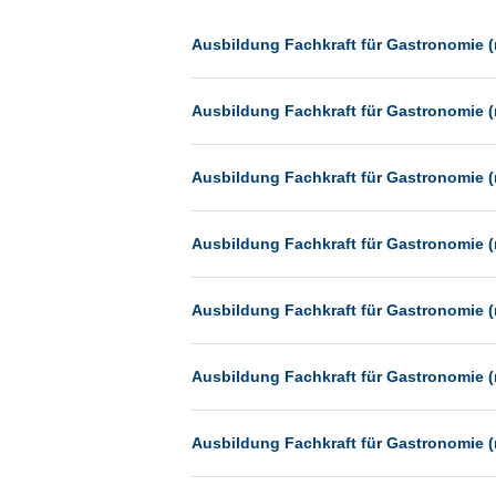
Dessau
Dresden
Ausbildung Fachkraft für Gastronomie (
Düsseldorf
Ausbildung Fachkraft für Gastronomie (
Erfurt
Essen
Ausbildung Fachkraft für Gastronomie (
Frankfurt
Frankfurt am Main
Ausbildung Fachkraft für Gastronomie (
Freiburg
Fulda
Ausbildung Fachkraft für Gastronomie (
Göppingen
Göttingen
Ausbildung Fachkraft für Gastronomie (
Günthersdorf
Hamburg
Ausbildung Fachkraft für Gastronomie (
Hannover