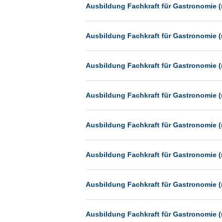
Heilbronn
Ausbildung Fachkraft für Gastronomie (
Hermsdorf
Ausbildung Fachkraft für Gastronomie (
Hildesheim
Ingolstadt
Ausbildung Fachkraft für Gastronomie (
Kassel
Laatzen
Ausbildung Fachkraft für Gastronomie (
Landau
Leipzig
Ausbildung Fachkraft für Gastronomie (
Leverkusen
Ludwigshafen
Ausbildung Fachkraft für Gastronomie (
Magdeburg
Mainz
Ausbildung Fachkraft für Gastronomie (
Mannheim
München
Ausbildung Fachkraft für Gastronomie (