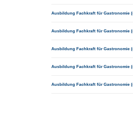
Münster
Ausbildung Fachkraft für Gastronomie (
Neu-Isenburg
Neubrandenburg
Ausbildung Fachkraft für Gastronomie (
Neumünster
Neunkirchen
Ausbildung Fachkraft für Gastronomie (
Oldenburg
Paderborn
Ausbildung Fachkraft für Gastronomie (
Passau
Pforzheim
Ausbildung Fachkraft für Gastronomie (
Potsdam
Remscheid
Schwerin
Siegburg
Siegen