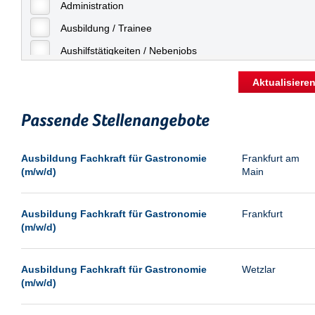
Freiburg
Administration
Geringfügige Beschäftigung
Fulda
Ausbildung / Trainee
Göppingen
Aushilfstätigkeiten / Nebenjobs
Göttingen
Kaufmännische Berufe
Aktualisiere
Günthersdorf
Management
Hamburg
Passende Stellenangebote
Sonstiges
Hannover
Vertrieb
Ausbildung Fachkraft für Gastronomie
Frankfurt am
Heilbronn
(m/w/d)
Main
Hermsdorf
Hildesheim
Ausbildung Fachkraft für Gastronomie
Frankfurt
(m/w/d)
Ingolstadt
Kassel
Ausbildung Fachkraft für Gastronomie
Wetzlar
Laatzen
(m/w/d)
Landau