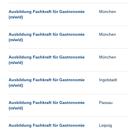
Passau
Ausbildung Fachkraft für Gastronomie
München
Pforzheim
(m/w/d)
Potsdam
Remscheid
Ausbildung Fachkraft für Gastronomie
München
(m/w/d)
Schwerin
Siegburg
Ausbildung Fachkraft für Gastronomie
München
Siegen
(m/w/d)
Ulm
Viernheim
Ausbildung Fachkraft für Gastronomie
Ingolstadt
(m/w/d)
Weimar
Weiterstadt
Ausbildung Fachkraft für Gastronomie
Passau
Wetzlar
(m/w/d)
Wuppertal
Wust/Brandenburg
Ausbildung Fachkraft für Gastronomie
Leipzig