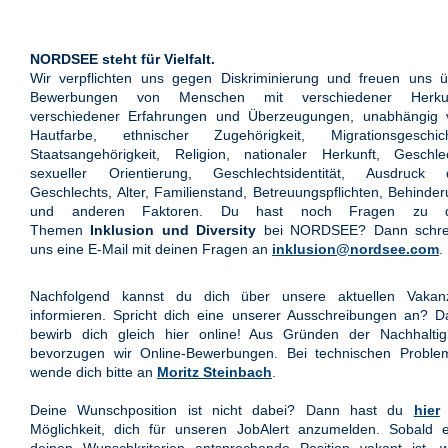
NORDSEE steht für Vielfalt.
Wir verpflichten uns gegen Diskriminierung und freuen uns ü
Bewerbungen von Menschen mit verschiedener Herkun
verschiedener Erfahrungen und Überzeugungen, unabhängig 
Hautfarbe, ethnischer Zugehörigkeit, Migrationsgeschich
Staatsangehörigkeit, Religion, nationaler Herkunft, Geschle
sexueller Orientierung, Geschlechtsidentität, Ausdruck 
Geschlechts, Alter, Familienstand, Betreuungspflichten, Behinde
und anderen Faktoren. Du hast noch Fragen zu 
Themen
Inklusion und Diversity
bei NORDSEE? Dann schre
uns eine E-Mail mit deinen Fragen an
inklusion@nordsee.com
.
Nachfolgend kannst du dich über unsere aktuellen Vakan
informieren. Spricht dich eine unserer Ausschreibungen an? 
bewirb dich gleich hier online! Aus Gründen der Nachhaltigk
bevorzugen wir Online-Bewerbungen. Bei technischen Proble
wende dich bitte an
Moritz Steinbach
.
Deine Wunschposition ist nicht dabei? Dann hast du
hier
Möglichkeit, dich für unseren JobAlert anzumelden. Sobald e