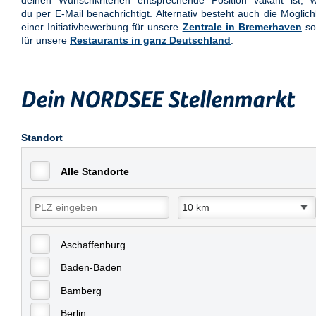
deinen Wunschkriterien entsprechende Position vakant ist, w
du per E-Mail benachrichtigt. Alternativ besteht auch die Möglich
einer Initiativbewerbung für unsere
Zentrale in Bremerhaven
so
für unsere
Restaurants in ganz Deutschland
.
Dein NORDSEE Stellenmarkt
Standort
Alle Standorte
Aschaffenburg
Baden-Baden
Bamberg
Berlin