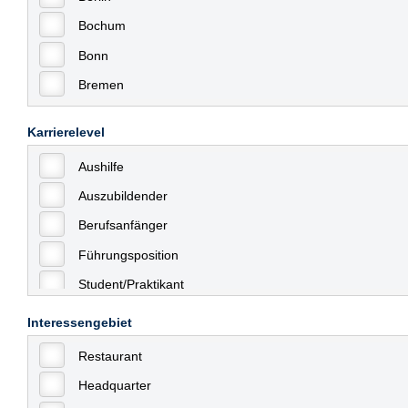
Bochum
Bonn
Bremen
Bremerhaven
Karrierelevel
Celle
Aushilfe
Chemnitz
Auszubildender
Dessau
Berufsanfänger
Dresden
Führungsposition
Düsseldorf
Student/Praktikant
Erfurt
Teilzeit
Essen
Interessengebiet
Vollzeit
Frankfurt
Restaurant
Allgemein
Frankfurt am Main
Headquarter
mit Berufserfahrung