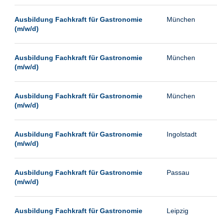
Passau
Ausbildung Fachkraft für Gastronomie
München
Pforzheim
(m/w/d)
Potsdam
Remscheid
Ausbildung Fachkraft für Gastronomie
München
(m/w/d)
Schwerin
Siegburg
Ausbildung Fachkraft für Gastronomie
München
Siegen
(m/w/d)
Ulm
Viernheim
Ausbildung Fachkraft für Gastronomie
Ingolstadt
(m/w/d)
Weimar
Weiterstadt
Ausbildung Fachkraft für Gastronomie
Passau
Wetzlar
(m/w/d)
Wuppertal
Wust/Brandenburg
Ausbildung Fachkraft für Gastronomie
Leipzig