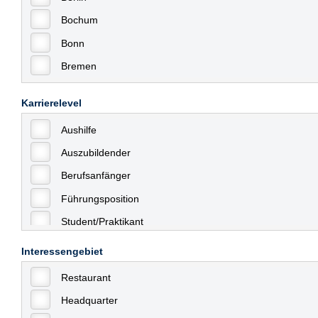
Bochum
Bonn
Bremen
Bremerhaven
Karrierelevel
Celle
Aushilfe
Chemnitz
Auszubildender
Dessau
Berufsanfänger
Dresden
Führungsposition
Düsseldorf
Student/Praktikant
Erfurt
Teilzeit
Essen
Interessengebiet
Vollzeit
Frankfurt
Restaurant
Allgemein
Frankfurt am Main
Headquarter
mit Berufserfahrung