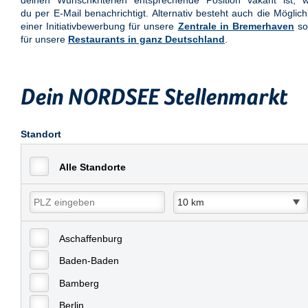
deinen Wunschkriterien entsprechende Position vakant ist, w
du per E-Mail benachrichtigt. Alternativ besteht auch die Möglich
einer Initiativbewerbung für unsere
Zentrale in Bremerhaven
so
für unsere
Restaurants in ganz Deutschland
.
Dein NORDSEE Stellenmarkt
Standort
Alle Standorte
Aschaffenburg
Baden-Baden
Bamberg
Berlin