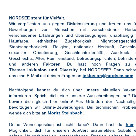
NORDSEE steht für Vielfalt.
Wir verpflichten uns gegen Diskriminierung und freuen uns ü
Bewerbungen von Menschen mit verschiedener Herkun
verschiedener Erfahrungen und Überzeugungen, unabhängig 
Hautfarbe, ethnischer Zugehörigkeit, Migrationsgeschich
Staatsangehörigkeit, Religion, nationaler Herkunft, Geschle
sexueller Orientierung, Geschlechtsidentität, Ausdruck 
Geschlechts, Alter, Familienstand, Betreuungspflichten, Behinde
und anderen Faktoren. Du hast noch Fragen zu 
Themen
Inklusion und Diversity
bei NORDSEE? Dann schre
uns eine E-Mail mit deinen Fragen an
inklusion@nordsee.com
.
Nachfolgend kannst du dich über unsere aktuellen Vakan
informieren. Spricht dich eine unserer Ausschreibungen an? 
bewirb dich gleich hier online! Aus Gründen der Nachhaltigk
bevorzugen wir Online-Bewerbungen. Bei technischen Proble
wende dich bitte an
Moritz Steinbach
.
Deine Wunschposition ist nicht dabei? Dann hast du
hier
Möglichkeit, dich für unseren JobAlert anzumelden. Sobald e