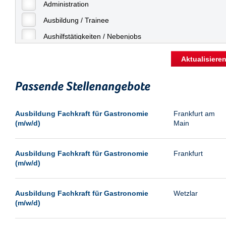
Freiburg
Administration
Geringfügige Beschäftigung
Fulda
Ausbildung / Trainee
Göppingen
Aushilfstätigkeiten / Nebenjobs
Göttingen
Kaufmännische Berufe
Aktualisiere
Günthersdorf
Management
Hamburg
Passende Stellenangebote
Sonstiges
Hannover
Vertrieb
Ausbildung Fachkraft für Gastronomie
Frankfurt am
Heilbronn
(m/w/d)
Main
Hermsdorf
Hildesheim
Ausbildung Fachkraft für Gastronomie
Frankfurt
(m/w/d)
Ingolstadt
Kassel
Ausbildung Fachkraft für Gastronomie
Wetzlar
Laatzen
(m/w/d)
Landau